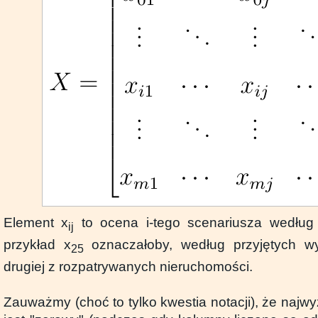
Element x
to ocena i-tego scenariusza według 
ij
przykład x
oznaczałoby, według przyjętych w
25
drugiej z rozpatrywanych nieruchomości.
Zauważmy (choć to tylko kwestia notacji), że najw