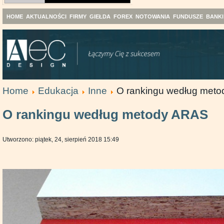
HOME
AKTUALNOŚCI
FIRMY
GIEŁDA
FOREX
NOTOWANIA
FUNDUSZE
BANKI
Home
Edukacja
Inne
O rankingu według met
O rankingu według metody ARAS
Utworzono: piątek, 24, sierpień 2018 15:49