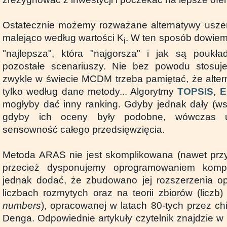
Ostatecznie możemy rozważane alternatywy usze
malejąco według wartości K
. W ten sposób dowiemy 
i
"najlepsza", która "najgorsza" i jak są poukł
pozostałe scenariuszy. Nie bez powodu stosuj
zwykle w świecie MCDM trzeba pamiętać, że altern
tylko według dane metody... Algorytmy
TOPSIS
,
E
mogłyby dać inny ranking. Gdyby jednak dały (wsz
gdyby ich oceny były podobne, wówczas uw
sensowność całego przedsięwzięcia.
Metoda ARAS nie jest skomplikowana (nawet przy
przecież dysponujemy oprogramowaniem komp
jednak dodać, że zbudowano jej rozszerzenia opa
liczbach rozmytych oraz na teorii zbiorów (liczb)
numbers
), opracowanej w latach 80-tych przez c
Denga. Odpowiednie artykuły czytelnik znajdzie w bi