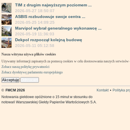
TIM z drugim najwyższym poziomem ...
2026-05-27 18:50:07
ASBIS rozbudowuje swoje centra ...
2026-05-25 14:09:25
Marvipol wybrał generalnego wykonawcę ...
2026-05-19 11:36:03
Dekpol rozpoczął kolejną budowę
2026-05-11 05:12:58
Nasza witryna używa plików cookies
Używamy informacji zapisanych za pomocą cookies w celu dostosowania naszych serwisów
Zobacz naszą politykę prywatności
Zobacz dyrektywę parlamentu europejskiego
Akceptuję
Odrzucam
©
FMCM 2026
Kontakt
•
Polityka p
Notowania giełdowe opóźnione o 15 minut w stosunku do
notowań Warszawskiej Giełdy Papierów Wartościowych S.A.