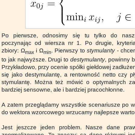
Po pierwsze, odnosimy się tu tylko do nasze
poczynając od wiersza nr 1. Po drugie, kryteri
zbiory: Ω
i Ω
. Pierwszy to
stymulanty
- chcem
max
min
to jak najwyższe. Drugi to
destymulanty
, powinny b
Przykładowo, przy ocenie spółki giełdowej zadłużen
się jako destymulantę, a rentowność netto czy p
stymulantę. Można też mówić o optymalnych zak
bardziej sensowne, ale i bardziej pracochłonne.
A zatem przeglądamy wszystkie scenariusze po wsz
do wektora wzorcowego wrzucamy najlepsze wartośc
Jest jeszcze jeden problem. Nasze dane pra
znormalizowane. To znaczy: są dane różnymi jed