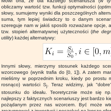
Mówi ona, że dla każdego scenariusza (w t
obliczamy wartość tzw. funkcji optymalności (
optim
słowy, sumujemy wyniki dla poszczególnych altern
suma, tym lepiej świadczy to o danym scenar
szereguje nam w jakiś sposób rozważane opcje, a
tzw. stopień alternatywnej użyteczności (
the degr
utility
) każdej alternatywy:
Innymi słowy, mierzymy stosunek każdego sce
wzorcowego (wynik trafia do [0, 1]). A zatem ma
mieliśmy w poprzednim kroku, kiedy po prostu m
rosnąco) wartości S
. Teraz widzimy, jak "dobr
j
stosunku do ideału. Teoretycznie może się n
najlepszy z faktycznych scenariuszy jest bardzo k
pożądanym przez nas wzorcem. Być może wte
zrezygnować z inwestycji i poczekać na lepsze ofer