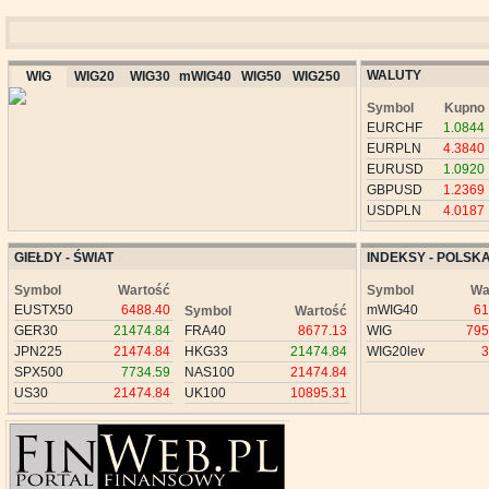
WALUTY
WIG
WIG20
WIG30
mWIG40
WIG50
WIG250
Symbol
Kupno
EURCHF
1.0844
EURPLN
4.3840
EURUSD
1.0920
GBPUSD
1.2369
USDPLN
4.0187
GIEŁDY - ŚWIAT
INDEKSY - POLSK
Symbol
Wartość
Symbol
Wa
EUSTX50
6488.40
mWIG40
61
Symbol
Wartość
GER30
21474.84
FRA40
8677.13
WIG
795
JPN225
21474.84
HKG33
21474.84
WIG20lev
3
SPX500
7734.59
NAS100
21474.84
US30
21474.84
UK100
10895.31