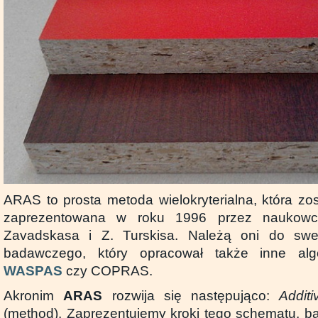
ARAS to prosta metoda wielokryterialna, która zo
zaprezentowana w roku 1996 przez naukowc
Zavadskasa i Z. Turskisa. Należą oni do swe
badawczego, który opracował także inne al
WASPAS
czy COPRAS.
Akronim
ARAS
rozwija się następująco:
Addit
(method). Zaprezentujemy kroki tego schematu, baz