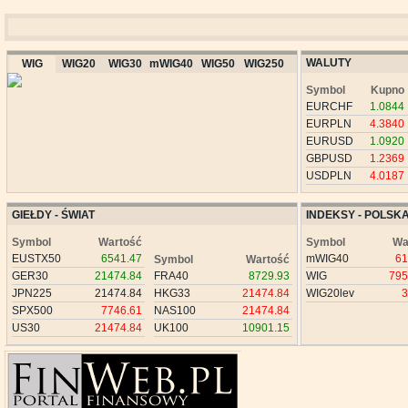
WALUTY
WIG
WIG20
WIG30
mWIG40
WIG50
WIG250
Symbol
Kupno
EURCHF
1.0844
EURPLN
4.3840
EURUSD
1.0920
GBPUSD
1.2369
USDPLN
4.0187
GIEŁDY - ŚWIAT
INDEKSY - POLSK
Symbol
Wartość
Symbol
Wa
EUSTX50
6541.47
mWIG40
61
Symbol
Wartość
GER30
21474.84
FRA40
8729.93
WIG
795
JPN225
21474.84
HKG33
21474.84
WIG20lev
3
SPX500
7746.61
NAS100
21474.84
US30
21474.84
UK100
10901.15