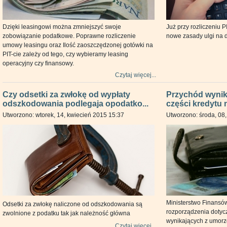
Dzięki leasingowi można zmniejszyć swoje
Już przy rozliczeniu 
zobowiązanie podatkowe. Poprawne rozliczenie
nowe zasady ulgi na d
umowy leasingu oraz Ilość zaoszczędzonej gotówki na
PIT-cie zależy od tego, czy wybieramy leasing
operacyjny czy finansowy.
Czytaj więcej...
Czy odsetki za zwłokę od wypłaty
Przychód wynik
odszkodowania podlegaja opodatko...
części kredytu n
Utworzono: wtorek, 14, kwiecień 2015 15:37
Utworzono: środa, 08,
Ministerstwo Finansów
Odsetki za zwłokę naliczone od odszkodowania są
rozporządzenia dotyc
zwolnione z podatku tak jak należność główna
wynikających z umorze
Czytaj więcej...