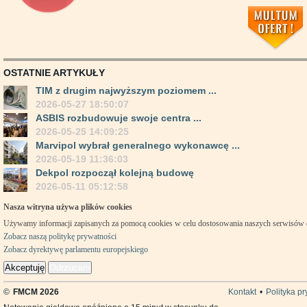
OSTATNIE ARTYKUŁY
TIM z drugim najwyższym poziomem ...
2026-05-27 18:50:07
ASBIS rozbudowuje swoje centra ...
2026-05-25 14:09:25
Marvipol wybrał generalnego wykonawcę ...
2026-05-19 11:36:03
Dekpol rozpoczął kolejną budowę
2026-05-11 05:12:58
Nasza witryna używa plików cookies
Używamy informacji zapisanych za pomocą cookies w celu dostosowania naszych serwisów
Zobacz naszą politykę prywatności
Zobacz dyrektywę parlamentu europejskiego
Akceptuję
Odrzucam
©
FMCM 2026
Kontakt
•
Polityka p