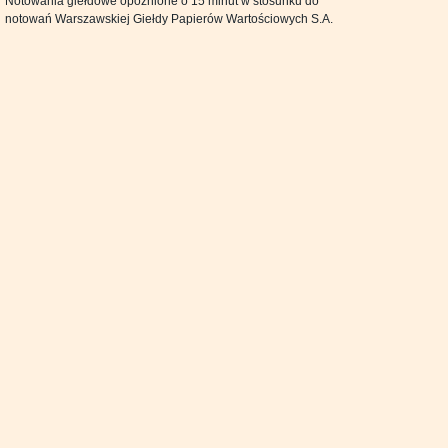
Notowania giełdowe opóźnione o 15 minut w stosunku do
notowań Warszawskiej Giełdy Papierów Wartościowych S.A.