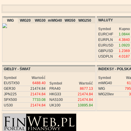
WALUTY
WIG
WIG20
WIG30
mWIG40
WIG50
WIG250
Symbol
Kupno
EURCHF
1.0844
EURPLN
4.3840
EURUSD
1.0920
GBPUSD
1.2369
USDPLN
4.0187
GIEŁDY - ŚWIAT
INDEKSY - POLSK
Symbol
Wartość
Symbol
Wa
EUSTX50
6488.40
mWIG40
61
Symbol
Wartość
GER30
21474.84
FRA40
8677.13
WIG
795
JPN225
21474.84
HKG33
21474.84
WIG20lev
3
SPX500
7733.08
NAS100
21474.84
US30
21474.84
UK100
10895.84