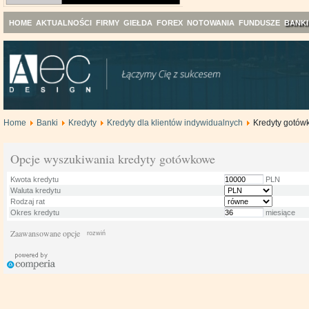
HOME
AKTUALNOŚCI
FIRMY
GIEŁDA
FOREX
NOTOWANIA
FUNDUSZE
BANKI
Home
Banki
Kredyty
Kredyty dla klientów indywidualnych
Kredyty gotó
Opcje wyszukiwania kredyty gotówkowe
Kwota kredytu
PLN
Waluta kredytu
Rodzaj rat
Okres kredytu
miesiące
Zaawansowane opcje
rozwiń