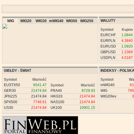
WALUTY
WIG
WIG20
WIG30
mWIG40
WIG50
WIG250
Symbol
Kupno
EURCHF
1.0844
EURPLN
4.3840
EURUSD
1.0920
GBPUSD
1.2369
USDPLN
4.0187
GIEŁDY - ŚWIAT
INDEKSY - POLSK
Symbol
Wartość
Symbol
Wa
EUSTX50
6541.47
mWIG40
61
Symbol
Wartość
GER30
21474.84
FRA40
8729.93
WIG
795
JPN225
21474.84
HKG33
21474.84
WIG20lev
3
SPX500
7746.61
NAS100
21474.84
US30
21474.84
UK100
10901.15