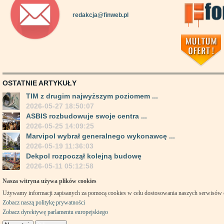
redakcja@finweb.pl
OSTATNIE ARTYKUŁY
TIM z drugim najwyższym poziomem ...
2026-05-27 18:50:07
ASBIS rozbudowuje swoje centra ...
2026-05-25 14:09:25
Marvipol wybrał generalnego wykonawcę ...
2026-05-19 11:36:03
Dekpol rozpoczął kolejną budowę
2026-05-11 05:12:58
Nasza witryna używa plików cookies
Używamy informacji zapisanych za pomocą cookies w celu dostosowania naszych serwisów
Zobacz naszą politykę prywatności
Zobacz dyrektywę parlamentu europejskiego