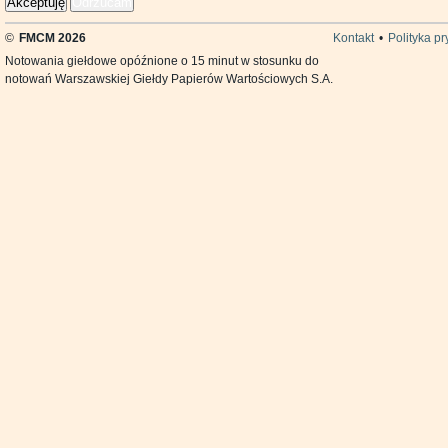
Akceptuję
Odrzucam
©
FMCM 2026
Kontakt
•
Polityka p
Notowania giełdowe opóźnione o 15 minut w stosunku do
notowań Warszawskiej Giełdy Papierów Wartościowych S.A.