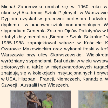
Michał Zaborowski urodził się w 1960 roku
ukończył Akademię Sztuk Pięknych w Warszawie,
Dyplom uzyskał w pracowni profesora Ludwika
dyplomu - w pracowni sztuk monumentalnych. W
stypendium Generała Zakonu Ojców Pallotynów w R
zdobył złoty medal na „Biennale Sztuki Sakralnej”
1985-1988 zaprojektował witraże w Kościele 
Ożarowie Mazowieckim oraz wykonał freski w koś
Warszawie przy ulicy Skaryszewskiej. Wielokrot
wyróżniany stypendiami. Brał udział w wielu wysta
zbiorowych a także w międzynarodowych targach
znajdują się w kolekcjach instytucjonalnych i pry
w USA, Hiszpanii, Francji, Niemczech, Kanadzie, Wie
Szwecji , Australii i we Włoszech.