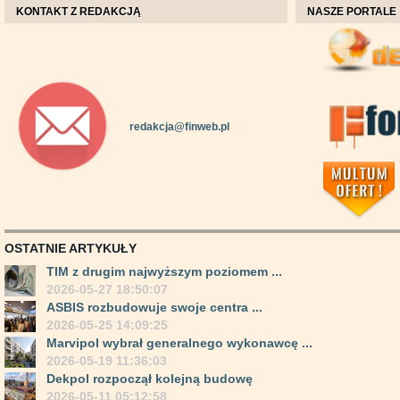
KONTAKT Z REDAKCJĄ
NASZE PORTALE
redakcja@finweb.pl
OSTATNIE ARTYKUŁY
TIM z drugim najwyższym poziomem ...
2026-05-27 18:50:07
ASBIS rozbudowuje swoje centra ...
2026-05-25 14:09:25
Marvipol wybrał generalnego wykonawcę ...
2026-05-19 11:36:03
Dekpol rozpoczął kolejną budowę
2026-05-11 05:12:58