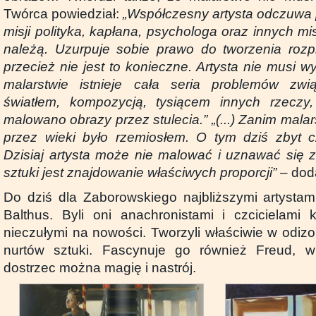
Twórca powiedział:
„Współczesny artysta odczuwa 
misji polityka, kapłana, psychologa oraz innych mis
należą. Uzurpuje sobie prawo do tworzenia rozpr
przecież nie jest to konieczne. Artysta nie musi wy
malarstwie istnieje cała seria problemów zw
światłem, kompozycją, tysiącem innych rzeczy
malowano obrazy przez stulecia.”
„(...) Zanim mala
przez wieki było rzemiosłem. O tym dziś zbyt c
Dzisiaj artysta może nie malować i uznawać się za 
sztuki jest znajdowanie właściwych proporcji”
– dod
Do dziś dla Zaborowskiego najbliższymi artystam
Balthus. Byli oni anachronistami i czcicielami 
nieczułymi na nowości. Tworzyli właściwie w odiz
nurtów sztuki. Fascynuje go również Freud, w
dostrzec można magię i nastrój.