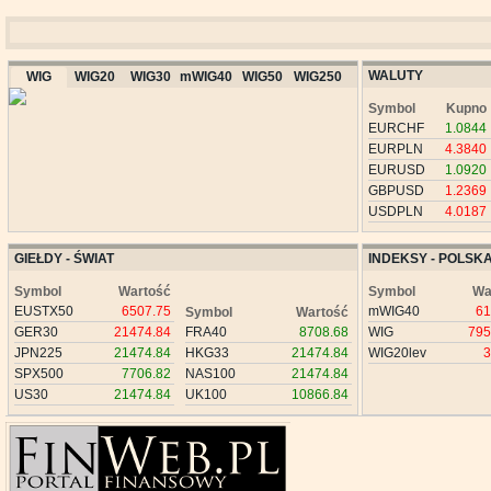
WALUTY
WIG
WIG20
WIG30
mWIG40
WIG50
WIG250
Symbol
Kupno
EURCHF
1.0844
EURPLN
4.3840
EURUSD
1.0920
GBPUSD
1.2369
USDPLN
4.0187
GIEŁDY - ŚWIAT
INDEKSY - POLSK
Symbol
Wartość
Symbol
Wa
EUSTX50
6507.75
mWIG40
61
Symbol
Wartość
GER30
21474.84
FRA40
8708.68
WIG
795
JPN225
21474.84
HKG33
21474.84
WIG20lev
3
SPX500
7706.82
NAS100
21474.84
US30
21474.84
UK100
10866.84