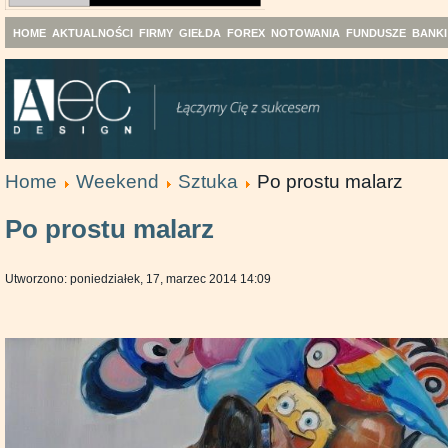
HOME
AKTUALNOŚCI
FIRMY
GIEŁDA
FOREX
NOTOWANIA
FUNDUSZE
BANKI
Home
Weekend
Sztuka
Po prostu malarz
Po prostu malarz
Utworzono: poniedziałek, 17, marzec 2014 14:09