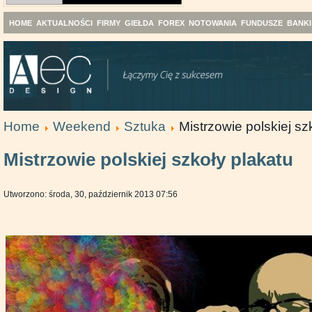
HOME
AKTUALNOŚCI
FIRMY
GIEŁDA
FOREX
NOTOWANIA
FUNDUSZE
BANKI
Home
Weekend
Sztuka
Mistrzowie polskiej sz
Mistrzowie polskiej szkoły plakatu
Utworzono: środa, 30, październik 2013 07:56