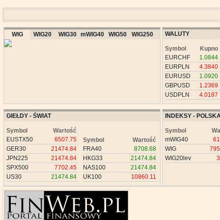
WALUTY
WIG
WIG20
WIG30
mWIG40
WIG50
WIG250
Symbol
Kupno
EURCHF
1.0844
EURPLN
4.3840
EURUSD
1.0920
GBPUSD
1.2369
USDPLN
4.0187
GIEŁDY - ŚWIAT
INDEKSY - POLSK
Symbol
Wartość
Symbol
Wa
EUSTX50
6507.75
mWIG40
61
Symbol
Wartość
GER30
21474.84
FRA40
8708.68
WIG
795
JPN225
21474.84
HKG33
21474.84
WIG20lev
3
SPX500
7702.45
NAS100
21474.84
US30
21474.84
UK100
10860.11