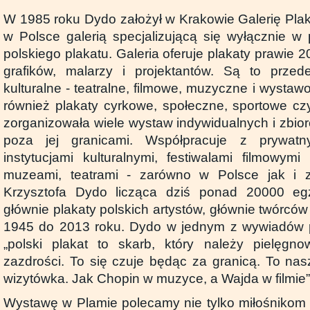
W 1985 roku Dydo założył w Krakowie Galerię Plaka
w Polsce galerią specjalizującą się wyłącznie w 
polskiego plakatu. Galeria oferuje plakaty prawie 2
grafików, malarzy i projektantów. Są to przed
kulturalne - teatralne, filmowe, muzyczne i wystaw
również plakaty cyrkowe, społeczne, sportowe cz
zorganizowała wiele wystaw indywidualnych i zbio
poza jej granicami. Współpracuje z prywat
instytucjami kulturalnymi, festiwalami filmowymi 
muzeami, teatrami - zarówno w Polsce jak i z
Krzysztofa Dydo licząca dziś ponad 20000 eg
głównie plakaty polskich artystów, głównie twórców
1945 do 2013 roku. Dydo w jednym z wywiadów p
„polski plakat to skarb, który należy pielęg
zazdrości. To się czuje będąc za granicą. To nas
wizytówka. Jak Chopin w muzyce, a Wajda w filmie”
Wystawę w Plamie polecamy nie tylko miłośnikom p