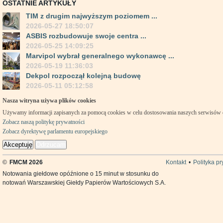
OSTATNIE ARTYKUŁY
TIM z drugim najwyższym poziomem ...
2026-05-27 18:50:07
ASBIS rozbudowuje swoje centra ...
2026-05-25 14:09:25
Marvipol wybrał generalnego wykonawcę ...
2026-05-19 11:36:03
Dekpol rozpoczął kolejną budowę
2026-05-11 05:12:58
Nasza witryna używa plików cookies
Używamy informacji zapisanych za pomocą cookies w celu dostosowania naszych serwisów
Zobacz naszą politykę prywatności
Zobacz dyrektywę parlamentu europejskiego
Akceptuję
Odrzucam
©
FMCM 2026
Kontakt
•
Polityka p
Notowania giełdowe opóźnione o 15 minut w stosunku do
notowań Warszawskiej Giełdy Papierów Wartościowych S.A.