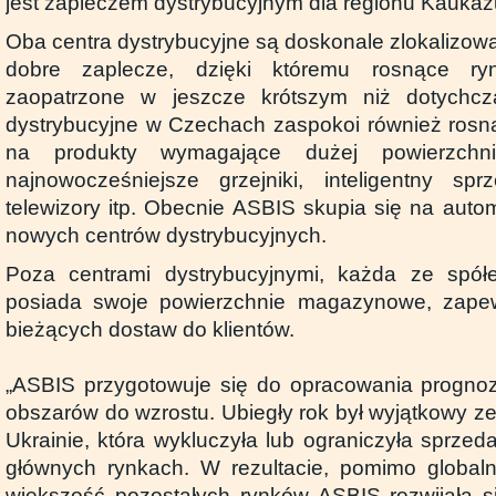
jest zapleczem dystrybucyjnym dla regionu Kaukaz
Oba centra dystrybucyjne są doskonale zlokalizow
dobre zaplecze, dzięki któremu rosnące ry
zaopatrzone w jeszcze krótszym niż dotychcz
dystrybucyjne w Czechach zaspokoi również rosn
na produkty wymagające dużej powierzchni,
najnowocześniejsze grzejniki, inteligentny s
telewizory itp. Obecnie ASBIS skupia się na automa
nowych centrów dystrybucyjnych.
Poza centrami dystrybucyjnymi, każda ze spó
posiada swoje powierzchnie magazynowe, zapew
bieżących dostaw do klientów.
„ASBIS przygotowuje się do opracowania prognoz
obszarów do wzrostu. Ubiegły rok był wyjątkowy z
Ukrainie, która wykluczyła lub ograniczyła sprze
głównych rynkach. W rezultacie, pomimo global
większość pozostałych rynków ASBIS rozwijała 