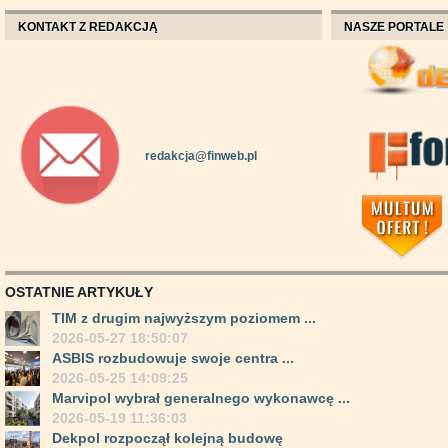
KONTAKT Z REDAKCJĄ
NASZE PORTALE
redakcja@finweb.pl
OSTATNIE ARTYKUŁY
TIM z drugim najwyższym poziomem ...
2026-05-27 18:50:07
ASBIS rozbudowuje swoje centra ...
2026-05-25 14:09:25
Marvipol wybrał generalnego wykonawcę ...
2026-05-19 11:36:03
Dekpol rozpoczął kolejną budowę