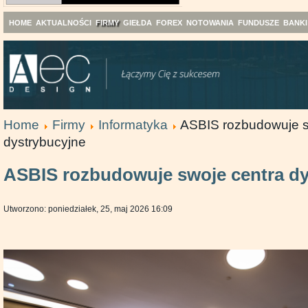
HOME
AKTUALNOŚCI
FIRMY
GIEŁDA
FOREX
NOTOWANIA
FUNDUSZE
BANKI
Home
Firmy
Informatyka
ASBIS rozbudowuje s
dystrybucyjne
ASBIS rozbudowuje swoje centra dy
Utworzono: poniedziałek, 25, maj 2026 16:09