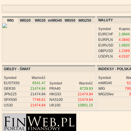
WALUTY
WIG
WIG20
WIG30
mWIG40
WIG50
WIG250
Symbol
Kupno
EURCHF
1.0844
EURPLN
4.3840
EURUSD
1.0920
GBPUSD
1.2369
USDPLN
4.0187
GIEŁDY - ŚWIAT
INDEKSY - POLSK
Symbol
Wartość
Symbol
Wa
EUSTX50
6541.47
mWIG40
61
Symbol
Wartość
GER30
21474.84
FRA40
8729.93
WIG
795
JPN225
21474.84
HKG33
21474.84
WIG20lev
3
SPX500
7746.61
NAS100
21474.84
US30
21474.84
UK100
10901.15