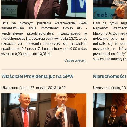
Dziś na głównym parkiecie warszawskiej GPW
Dziś na rynku reg
zadebiutowały akcje Immofinanz Group AG -
Papierów Wartości
wiedeńskiego przedsiębiorstwa inwestującego w
Mabion S.A. Do nieda
nieruchomości. Na otwarciu cena wynosiła 13,31 zł, co
notowane były na 
oznacza, że notowania rozpoczęły się niewielkim
pojawiły się w sier
spadkiem (o 0,2 proc.). Z drugiej strony, po 10:00 widać
przypadek, w któr
wzrost o 0,23 proc. - do 13,36 zł.
przechodzi na "duży".
sukces, nie inaczej je
Czytaj więcej...
Właściciel Providenta już na GPW
Nieruchomości 
Utworzono: środa, 27, marzec 2013 10:19
Utworzono: środa, 13,