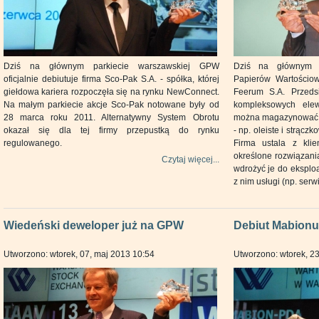
Dziś na głównym parkiecie warszawskiej GPW
Dziś na głównym p
oficjalnie debiutuje firma Sco-Pak S.A. - spółka, której
Papierów Wartościow
giełdowa kariera rozpoczęła się na rynku NewConnect.
Feerum S.A. Przedsi
Na małym parkiecie akcje Sco-Pak notowane były od
kompleksowych ele
28 marca roku 2011. Alternatywny System Obrotu
można magazynować i
okazał się dla tej firmy przepustką do rynku
- np. oleiste i strącz
regulowanego.
Firma ustala z klie
określone rozwiązani
Czytaj więcej...
wdrożyć je do eksploa
z nim usługi (np. serw
Wiedeński deweloper już na GPW
Debiut Mabion
Utworzono: wtorek, 07, maj 2013 10:54
Utworzono: wtorek, 23