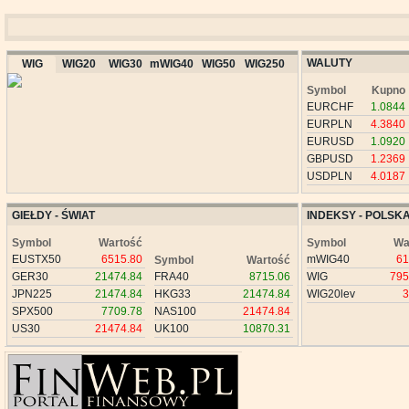
WALUTY
WIG
WIG20
WIG30
mWIG40
WIG50
WIG250
Symbol
Kupno
EURCHF
1.0844
EURPLN
4.3840
EURUSD
1.0920
GBPUSD
1.2369
USDPLN
4.0187
GIEŁDY - ŚWIAT
INDEKSY - POLSK
Symbol
Wartość
Symbol
Wa
EUSTX50
6515.80
mWIG40
61
Symbol
Wartość
GER30
21474.84
FRA40
8715.06
WIG
795
JPN225
21474.84
HKG33
21474.84
WIG20lev
3
SPX500
7709.78
NAS100
21474.84
US30
21474.84
UK100
10870.31