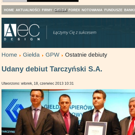
HOME
AKTUALNOŚCI
FIRMY
GIEŁDA
FOREX
NOTOWANIA
FUNDUSZE
BANKI
Home
Giełda
GPW
Ostatnie debiuty
Udany debiut Tarczyński S.A.
Utworzono: wtorek, 18, czerwiec 2013 10:31