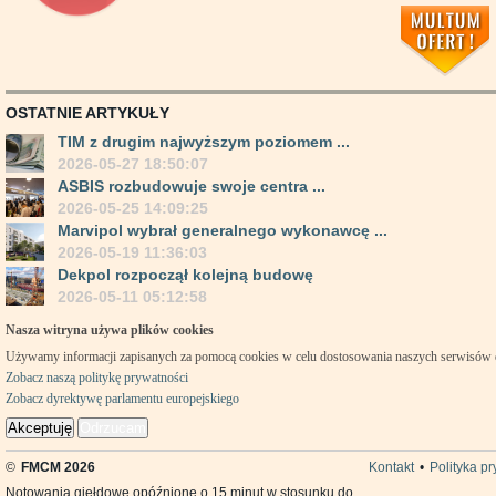
OSTATNIE ARTYKUŁY
TIM z drugim najwyższym poziomem ...
2026-05-27 18:50:07
ASBIS rozbudowuje swoje centra ...
2026-05-25 14:09:25
Marvipol wybrał generalnego wykonawcę ...
2026-05-19 11:36:03
Dekpol rozpoczął kolejną budowę
2026-05-11 05:12:58
Nasza witryna używa plików cookies
Używamy informacji zapisanych za pomocą cookies w celu dostosowania naszych serwisów
Zobacz naszą politykę prywatności
Zobacz dyrektywę parlamentu europejskiego
Akceptuję
Odrzucam
©
FMCM 2026
Kontakt
•
Polityka p
Notowania giełdowe opóźnione o 15 minut w stosunku do