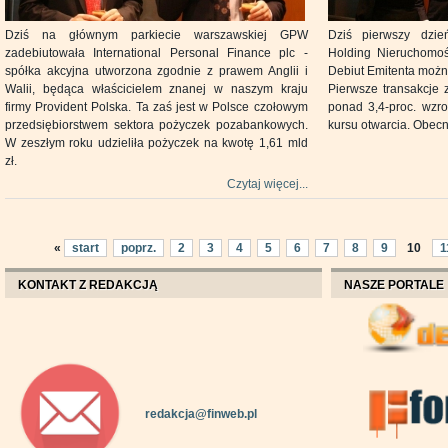
Dziś na głównym parkiecie warszawskiej GPW
Dziś pierwszy dzie
zadebiutowała International Personal Finance plc -
Holding Nieruchomo
spółka akcyjna utworzona zgodnie z prawem Anglii i
Debiut Emitenta możn
Walii, będąca właścicielem znanej w naszym kraju
Pierwsze transakcje 
firmy Provident Polska. Ta zaś jest w Polsce czołowym
ponad 3,4-proc. wzr
przedsiębiorstwem sektora pożyczek pozabankowych.
kursu otwarcia. Obecn
W zeszłym roku udzieliła pożyczek na kwotę 1,61 mld
zł.
Czytaj więcej...
«
start
poprz.
2
3
4
5
6
7
8
9
10
1
KONTAKT Z REDAKCJĄ
NASZE PORTALE
redakcja@finweb.pl