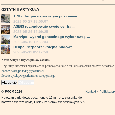
OSTATNIE ARTYKUŁY
TIM z drugim najwyższym poziomem ...
2026-05-27 18:50:07
ASBIS rozbudowuje swoje centra ...
2026-05-25 14:09:25
Marvipol wybrał generalnego wykonawcę ...
2026-05-19 11:36:03
Dekpol rozpoczął kolejną budowę
2026-05-11 05:12:58
Nasza witryna używa plików cookies
Używamy informacji zapisanych za pomocą cookies w celu dostosowania naszych serwisów
Zobacz naszą politykę prywatności
Zobacz dyrektywę parlamentu europejskiego
Akceptuję
Odrzucam
©
FMCM 2026
Kontakt
•
Polityka p
Notowania giełdowe opóźnione o 15 minut w stosunku do
notowań Warszawskiej Giełdy Papierów Wartościowych S.A.