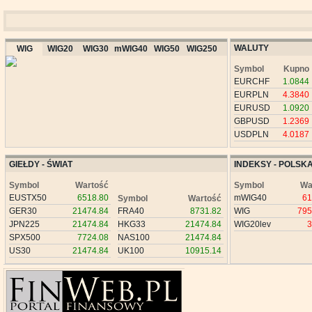
WALUTY
WIG
WIG20
WIG30
mWIG40
WIG50
WIG250
Symbol
Kupno
EURCHF
1.0844
EURPLN
4.3840
EURUSD
1.0920
GBPUSD
1.2369
USDPLN
4.0187
GIEŁDY - ŚWIAT
INDEKSY - POLSK
Symbol
Wartość
Symbol
Wa
EUSTX50
6518.80
mWIG40
61
Symbol
Wartość
GER30
21474.84
FRA40
8731.82
WIG
795
JPN225
21474.84
HKG33
21474.84
WIG20lev
3
SPX500
7724.08
NAS100
21474.84
US30
21474.84
UK100
10915.14