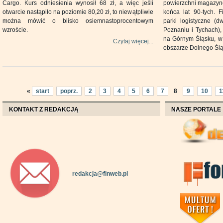
Cargo. Kurs odniesienia wynosił 68 zł, a więc jeśli
powierzchni magazyno
otwarcie nastąpiło na poziomie 80,20 zł, to niewątpliwie
końca lat 90-tych. 
można mówić o blisko osiemnastoprocentowym
parki logistyczne (
wzroście.
Poznaniu i Tychach),
na Górnym Śląsku, w
Czytaj więcej...
obszarze Dolnego Ślą
«
start
poprz.
2
3
4
5
6
7
8
9
10
1
KONTAKT Z REDAKCJĄ
NASZE PORTALE
redakcja@finweb.pl