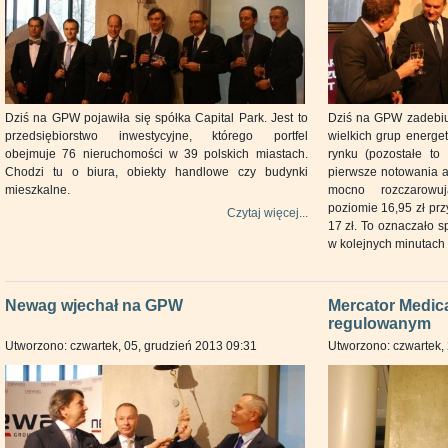
Dziś na GPW pojawiła się spółka Capital Park. Jest to
Dziś na GPW zadebiu
przedsiębiorstwo inwestycyjne, którego portfel
wielkich grup energe
obejmuje 76 nieruchomości w 39 polskich miastach.
rynku (pozostałe to
Chodzi tu o biura, obiekty handlowe czy budynki
pierwsze notowania ak
mieszkalne.
mocno rozczarowuj
poziomie 16,95 zł pr
Czytaj więcej...
17 zł. To oznaczało s
w kolejnych minutach 
Newag wjechał na GPW
Mercator Medica
regulowanym
Utworzono: czwartek, 05, grudzień 2013 09:31
Utworzono: czwartek, 