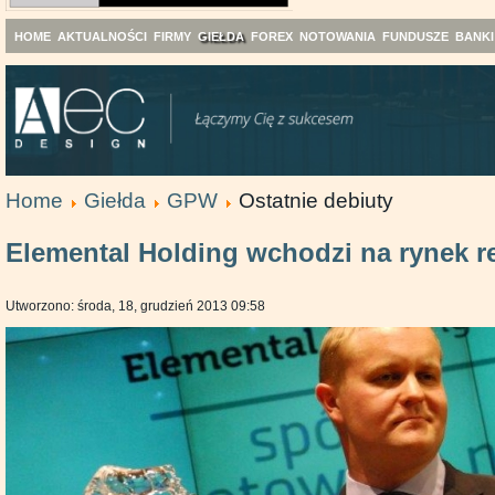
HOME
AKTUALNOŚCI
FIRMY
GIEŁDA
FOREX
NOTOWANIA
FUNDUSZE
BANKI
Home
Giełda
GPW
Ostatnie debiuty
Elemental Holding wchodzi na rynek 
Utworzono: środa, 18, grudzień 2013 09:58