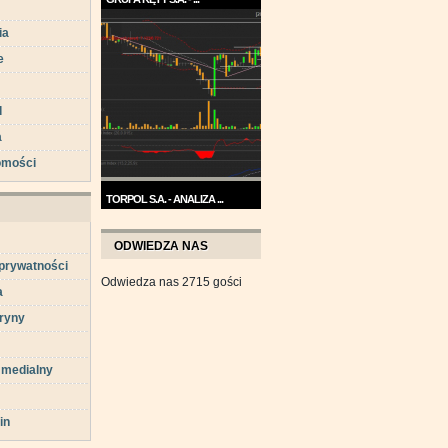
Trend na wykresie Grupy Kęty
ia
jest wzrostowy. ...
e
d
a
omości
TORPOL S.A. - ANALIZA ...
Na przełomie sierpnia i
września wykres Torpolu ...
ODWIEDZA NAS
 prywatności
Odwiedza nas 2715 gości
a
ryny
 medialny
in