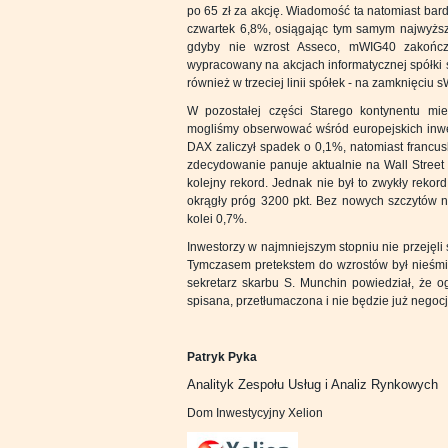
po 65 zł za akcję. Wiadomość ta natomiast bard
czwartek 6,8%, osiągając tym samym najwyższ
gdyby nie wzrost Asseco, mWIG40 zakończy
wypracowany na akcjach informatycznej spółki s
również w trzeciej linii spółek - na zamknięciu
W pozostałej części Starego kontynentu mie
mogliśmy obserwować wśród europejskich inwes
DAX zaliczył spadek o 0,1%, natomiast francu
zdecydowanie panuje aktualnie na Wall Street
kolejny rekord. Jednak nie był to zwykły reko
okrągły próg 3200 pkt. Bez nowych szczytów n
kolei 0,7%.
Inwestorzy w najmniejszym stopniu nie przeję
Tymczasem pretekstem do wzrostów był nieśmi
sekretarz skarbu S. Munchin powiedział, że 
spisana, przetłumaczona i nie będzie już nego
Patryk Pyka
Analityk Zespołu Usług i Analiz Rynkowych
Dom Inwestycyjny Xelion