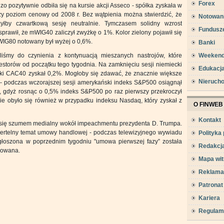
Forex
zo pozytywnie odbiła się na kursie akcji Asseco - spółka zyskała w
y poziom cenowy od 2008 r. Bez wątpienia można stwierdzić, że
Notowan
łby czwartkową sesję neutralnie. Tymczasem solidny wzrost
Fundusz
prawił, że mWIG40 zaliczył zwyżkę o 1%. Kolor zielony pojawił się
 sWIG80 notowany był wyżej o 0,6%.
Banki
Weeken
liśmy do czynienia z kontynuacją mieszanych nastrojów, które
torów od początku tego tygodnia. Na zamknięciu sesji niemiecki
Edukacj
ski CAC40 zyskał 0,2%. Mogłoby się zdawać, że znacznie większe
Nieruch
 - podczas wczorajszej sesji amerykański indeks S&P500 osiągnął
rd, gdyż rosnąc o 0,5% indeks S&P500 po raz pierwszy przekroczył
ie obyło się również w przypadku indeksu Nasdaq, który zyskał z
O FINWEB
Kontakt
li się szumem medialny wokół impeachmentu prezydenta D. Trumpa.
ertelny temat umowy handlowej - podczas telewizyjnego wywiadu
Polityka
ogłoszona w poprzednim tygodniu "umowa pierwszej fazy” została
Redakcj
cjowana.
Mapa wit
Reklama
Patronat
Kariera
Regulam