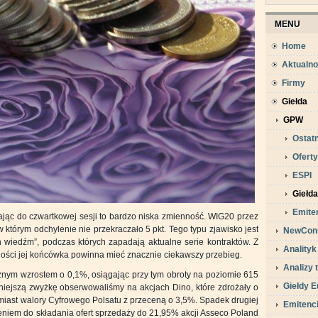
MENU
Home
Aktualno
Firmy
Giełda
GPW
Ostatn
Oferty
ESPI
Giełd
Emite
ając do czwartkowej sesji to bardzo niska zmienność. WIG20 przez
 którym odchylenie nie przekraczało 5 pkt. Tego typu zjawisko jest
NewCon
h wiedźm”, podczas których zapadają aktualne serie kontraktów. Z
Analityk
lności jej końcówka powinna mieć znacznie ciekawszy przebieg.
Analizy 
znym wzrostem o 0,1%, osiągając przy tym obroty na poziomie 615
Giełdy E
niejszą zwyżkę obserwowaliśmy na akcjach Dino, które zdrożały o
tomiast walory Cyfrowego Polsatu z przeceną o 3,5%. Spadek drugiej
Emitenc
eniem do składania ofert sprzedaży do 21,95% akcji Asseco Poland