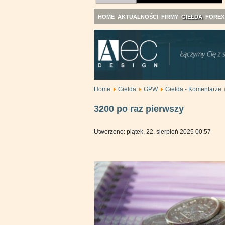
HOME
AKTUALNOŚCI
FIRMY
GIEŁDA
FOREX
Home
Giełda
GPW
Giełda - Komentarze
3200 po raz pierwszy
Utworzono: piątek, 22, sierpień 2025 00:57