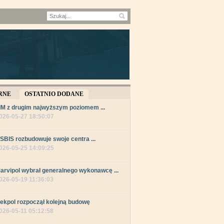
RNE
OSTATNIO DODANE
IM z drugim najwyższym poziomem ...
026-05-27 18:50:07
SBIS rozbudowuje swoje centra ...
026-05-25 14:09:25
arvipol wybrał generalnego wykonawcę ...
026-05-19 11:36:03
ekpol rozpoczął kolejną budowę
026-05-11 05:12:58