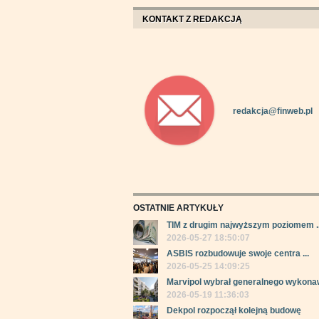
KONTAKT Z REDAKCJĄ
redakcja@finweb.pl
OSTATNIE ARTYKUŁY
TIM z drugim najwyższym poziomem ..
2026-05-27 18:50:07
ASBIS rozbudowuje swoje centra ...
2026-05-25 14:09:25
Marvipol wybrał generalnego wykonaw
2026-05-19 11:36:03
Dekpol rozpoczął kolejną budowę