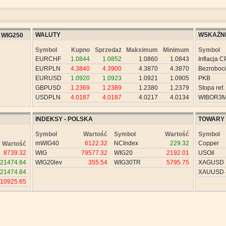
WALUTY
WSKAŹNI
WIG250
Symbol
Kupno
Sprzedaż
Maksimum
Minimum
Symbol
EURCHF
1.0844
1.0852
1.0860
1.0843
Inflacja C
EURPLN
4.3840
4.3900
4.3870
4.3870
Bezroboc
EURUSD
1.0920
1.0923
1.0921
1.0905
PKB
GBPUSD
1.2369
1.2389
1.2380
1.2379
Stopa ref.
USDPLN
4.0187
4.0187
4.0217
4.0134
WIBOR3
INDEKSY - POLSKA
TOWARY
Symbol
Wartość
Symbol
Wartość
Symbol
mWIG40
6122.32
NCIndex
229.32
Copper
Wartość
8739.32
WIG
79577.32
WIG20
2192.01
USOil
21474.84
WIG20lev
355.54
WIG30TR
5795.75
XAGUSD
21474.84
XAUUSD
10925.65