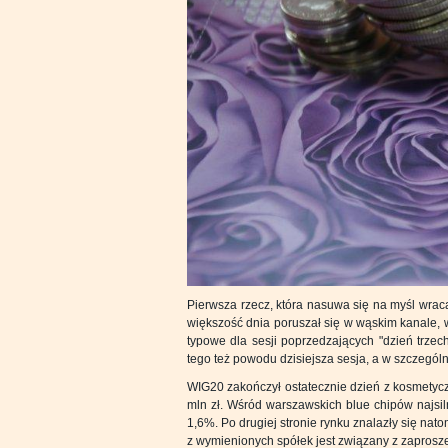
Pierwsza rzecz, która nasuwa się na myśl wrac
większość dnia poruszał się w wąskim kanale, w
typowe dla sesji poprzedzających "dzień trzec
tego też powodu dzisiejsza sesja, a w szczegó
WIG20 zakończył ostatecznie dzień z kosmetyc
mln zł. Wśród warszawskich blue chipów najsil
1,6%. Po drugiej stronie rynku znalazły się na
z wymienionych spółek jest związany z zaprosz