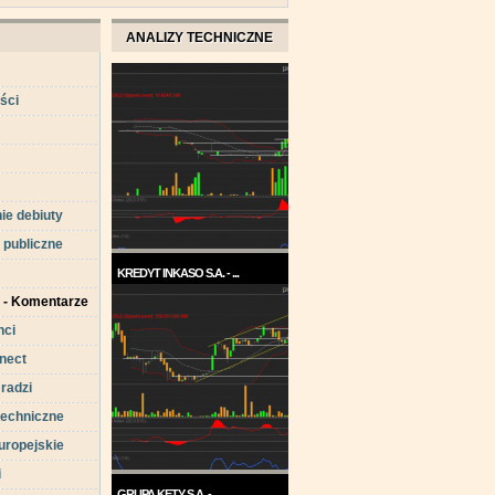
ANALIZY TECHNICZNE
ści
ie debiuty
 publiczne
KREDYT INKASO S.A. - ...
a - Komentarze
Pod koniec roku 2017, a w
każdym razie w ...
nci
nect
 radzi
techniczne
uropejskie
i
GRUPA KĘTY S.A. - ...