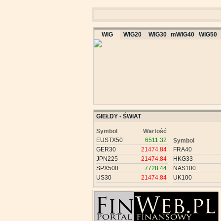
WIG
WIG20
WIG30
mWIG40
WIG50
GIEŁDY - ŚWIAT
Symbol
Wartość
EUSTX50
6511.32
Symbol
GER30
21474.84
FRA40
JPN225
21474.84
HKG33
SPX500
7728.44
NAS100
US30
21474.84
UK100