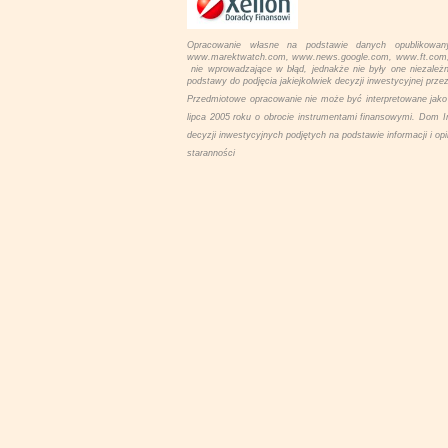
Opracowanie własne na podstawie danych opublikowan
www.marektwatch.com, www.news.google.com, www.ft.com, ww
nie wprowadzające w błąd, jednakże nie były one niezależ
podstawy do podjęcia jakiejkolwiek decyzji inwestycyjnej przez
Przedmiotowe opracowanie nie może być interpretowane jako 
lipca 2005 roku o obrocie instrumentami finansowymi. Dom I
decyzji inwestycyjnych podjętych na podstawie informacji i op
staranności