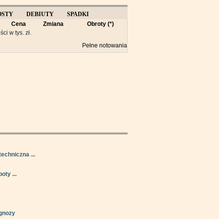
OSTY
DEBIUTY
SPADKI
Cena
Zmiana
Obroty (*)
Y
ści w tys. zł.
Pełne notowania
techniczna ...
oty ...
gnozy