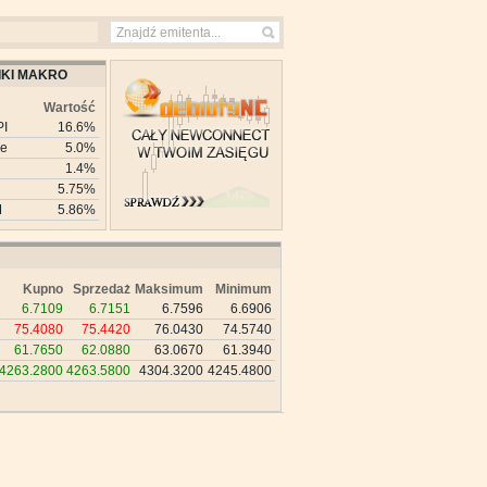
KI MAKRO
Wartość
PI
16.6%
ie
5.0%
1.4%
5.75%
M
5.86%
Kupno
Sprzedaż
Maksimum
Minimum
6.7109
6.7151
6.7596
6.6906
75.4080
75.4420
76.0430
74.5740
61.7650
62.0880
63.0670
61.3940
4263.2800
4263.5800
4304.3200
4245.4800