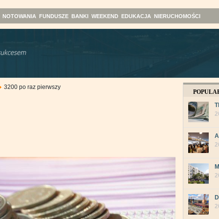
NOTOWANIA
FUNDUSZE
BANKI
WEEKEND
EDUKACJA
NIERUCHOMOŚCI
3200 po raz pierwszy
POPULA
T
2
A
2
M
2
D
2