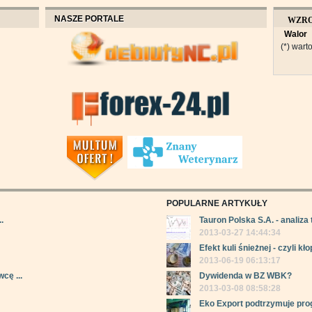
NASZE PORTALE
WZR
Walor
OBROT
(*) warto
POPULARNE ARTYKUŁY
.
Tauron Polska S.A. - analiza 
2013-03-27 14:44:34
Efekt kuli śnieżnej - czyli kłop
2013-06-19 06:13:17
cę ...
Dywidenda w BZ WBK?
2013-03-08 08:58:28
Eko Export podtrzymuje pro