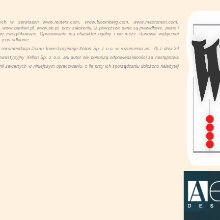
ych w serwisach www.reuters.com, www.bloomberg.com, www.macronext.com,
w.bankier.pl, www.pb.pl, przy założeniu, iż powyższe dane są prawidłowe, pełne i
nie zweryfikowane. Opracowanie ma charakter ogólny i nie może stanowić wyłącznej
 jego odbiorcę.
rekomendacja Domu Inwestycyjnego Xelion Sp. z o.o. w rozumieniu art. 76 z dnia 29
nwestycyjny Xelion Sp. z o.o. ani autor nie ponoszą odpowiedzialności za następstwa
inii zawartych w niniejszym opracowaniu, o ile przy ich sporządzaniu dołożono należytej