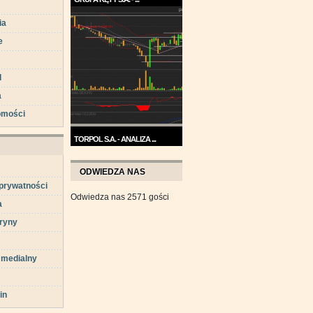
Trend na wykresie Grupy Kęty
ia
jest wzrostowy. ...
e
d
a
omości
TORPOL S.A. - ANALIZA ...
Na przełomie sierpnia i
września wykres Torpolu ...
ODWIEDZA NAS
 prywatności
Odwiedza nas 2571 gości
a
ryny
 medialny
in