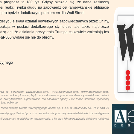
na prognoza to 180 tys. Gdyby okazało się, że dane zaskoczą
lnej reakcji rynku długu na zapowiedź ceł (amerykańskie obligacje
15 pb) będzie dodatkowym problemem dla Wall Street.
decyduje skala działań odwetowych zapowiedzianych przez Chiny,
eakcja w postaci dodatkowego stymulusu, ale także najbliższe
zą oni, że działania prezydenta Trumpa całkowicie zmieniają ich
S&P500 wydaje się nie do obrony.
ycyjnego
ych w serwisach www.reuters.com, www.bloomberg.com, www.macronext.com,
w.bankier.pl, www.pb.pl, przy założeniu, iż powyższe dane są prawidłowe, pełne i
nie zweryfikowane. Opracowanie ma charakter ogólny i nie może stanowić wyłącznej
 jego odbiorcę.
rekomendacja Domu Inwestycyjnego Xelion Sp. z o.o. w rozumieniu art. 76 z dnia 29
nwestycyjny Xelion Sp. z o.o. ani autor nie ponoszą odpowiedzialności za następstwa
inii zawartych w niniejszym opracowaniu, o ile przy ich sporządzaniu dołożono należytej