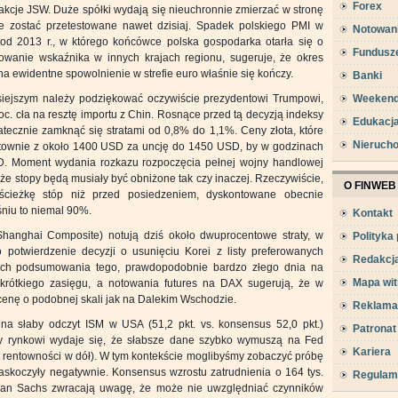
Forex
akcje JSW. Duże spółki wydają się nieuchronnie zmierzać w stronę
że zostać przetestowane nawet dzisiaj. Spadek polskiego PMI w
Notowan
 od 2013 r., w którego końcówce polska gospodarka otarła się o
Fundusz
howanie wskaźnika w innych krajach regionu, sugeruje, że okres
 ewidentne spowolnienie w strefie euro właśnie się kończy.
Banki
Weeken
iejszym należy podziękować oczywiście prezydentowi Trumpowi,
oc. cła na resztę importu z Chin. Rosnące przed tą decyzją indeksy
Edukacj
atecznie zamknąć się stratami od 0,8% do 1,1%. Ceny złota, które
Nieruch
ałtownie z około 1400 USD za uncję do 1450 USD, by w godzinach
. Moment wydania rozkazu rozpoczęcia pełnej wojny handlowej
 że stopy będą musiały być obniżone tak czy inaczej. Rzeczywiście,
O FINWEB
 ścieżkę stóp niż przed posiedzeniem, dyskontowane obecnie
niu to niemal 90%.
Kontakt
hanghai Composite) notują dziś około dwuprocentowe straty, w
Polityka
 potwierdzenie decyzji o usunięciu Korei z listy preferowanych
Redakcj
ch podsumowania tego, prawdopodobnie bardzo złego dnia na
Mapa wit
ną krótkiego zasięgu, a notowania futures na DAX sugerują, że w
enę o podobnej skali jak na Dalekim Wschodzie.
Reklama
na słaby odczyt ISM w USA (51,2 pkt. vs. konsensus 52,0 pkt.)
Patronat
dy rynkowi wydaje się, że słabsze dane szybko wymuszą na Fed
Kariera
ę, rentowności w dół). W tym kontekście moglibyśmy zobaczyć próbę
zaskoczyły negatywnie. Konsensus wzrostu zatrudnienia o 164 tys.
Regulam
dman Sachs zwracają uwagę, że może nie uwzględniać czynników