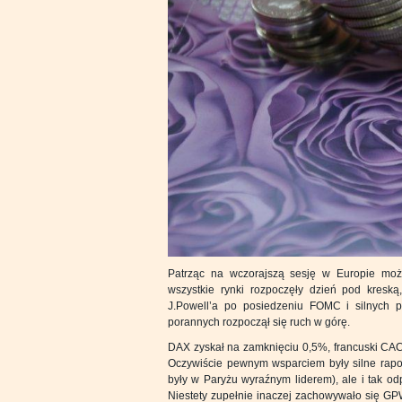
Patrząc na wczorajszą sesję w Europie mo
wszystkie rynki rozpoczęły dzień pod kresk
J.Powell’a po posiedzeniu FOMC i silnych 
porannych rozpoczął się ruch w górę.
DAX zyskał na zamknięciu 0,5%, francuski CAC4
Oczywiście pewnym wsparciem były silne raport
były w Paryżu wyraźnym liderem), ale i tak od
Niestety zupełnie inaczej zachowywało się G