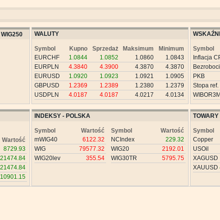
WALUTY
WSKAŹNI
WIG250
Symbol
Kupno
Sprzedaż
Maksimum
Minimum
Symbol
EURCHF
1.0844
1.0852
1.0860
1.0843
Inflacja C
EURPLN
4.3840
4.3900
4.3870
4.3870
Bezroboc
EURUSD
1.0920
1.0923
1.0921
1.0905
PKB
GBPUSD
1.2369
1.2389
1.2380
1.2379
Stopa ref.
USDPLN
4.0187
4.0187
4.0217
4.0134
WIBOR3
INDEKSY - POLSKA
TOWARY
Symbol
Wartość
Symbol
Wartość
Symbol
mWIG40
6122.32
NCIndex
229.32
Copper
Wartość
8729.93
WIG
79577.32
WIG20
2192.01
USOil
21474.84
WIG20lev
355.54
WIG30TR
5795.75
XAGUSD
21474.84
XAUUSD
10901.15