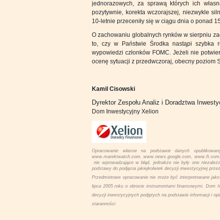
jednorazowych, za sprawą których ich włas
pozytywnie, korekta wczorajszej, niezwykle si
10-letnie przeceniły się w ciągu dnia o ponad 
O zachowaniu globalnych rynków w sierpniu za
to, czy w Państwie Środka nastąpi szybka r
wypowiedzi członków FOMC. Jeżeli nie potwierd
ocenę sytuacji z przedwczoraj, obecny poziom 
Kamil Cisowski
Dyrektor Zespołu Analiz i Doradztwa Inwest
Dom Inwestycyjny Xelion
Opracowanie własne na podstawie danych opublikowan
www.marektwatch.com, www.news.google.com, www.ft.com, ww
nie wprowadzające w błąd, jednakże nie były one niezależ
podstawy do podjęcia jakiejkolwiek decyzji inwestycyjnej przez
Przedmiotowe opracowanie nie może być interpretowane jako 
lipca 2005 roku o obrocie instrumentami finansowymi. Dom I
decyzji inwestycyjnych podjętych na podstawie informacji i op
staranności