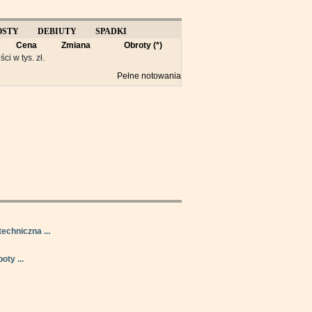
OSTY
DEBIUTY
SPADKI
Cena
Zmiana
Obroty (*)
Y
ści w tys. zł.
Pełne notowania
techniczna ...
oty ...