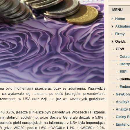
MENU
Home
Aktualno
Firmy
Giełda
GPW
Ostatn
Oferty
ESPI
Giełd
Emite
żna było momentami przecierać oczy ze zdumienia. Wprawdzie
ą, co wydawało się naturalne po dość jastrzębim przemówieniu
NewCon
przecenach w USA oraz Azji, ale już we wczesnych godzinach
Analityk
Analizy 
0 0,7%, jeszcze silniejsze były parkiety we Włoszech i Hiszpanii.
Giełdy E
y istotnych spółek (np. akcje Societe Generale drożały o 5,8% i
porność giełd europejskich na informacje z USA była imponująca.
Emitenc
PW, gdzie WIG20 spadł o 1,6%, mWIG40 o 1,1%, a sWIG80 o 0,2%.