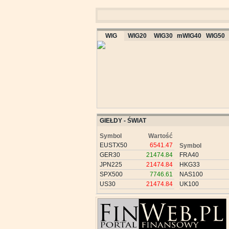
WIG
WIG20
WIG30
mWIG40
WIG50
GIEŁDY - ŚWIAT
Symbol
Wartość
EUSTX50
6541.47
Symbol
GER30
21474.84
FRA40
JPN225
21474.84
HKG33
SPX500
7746.61
NAS100
US30
21474.84
UK100