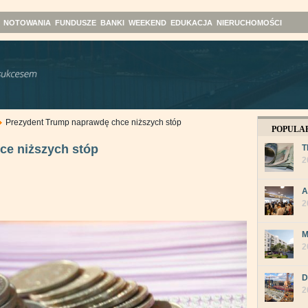
NOTOWANIA
FUNDUSZE
BANKI
WEEKEND
EDUKACJA
NIERUCHOMOŚCI
Prezydent Trump naprawdę chce niższych stóp
POPULA
ce niższych stóp
T
2
A
2
M
2
D
2