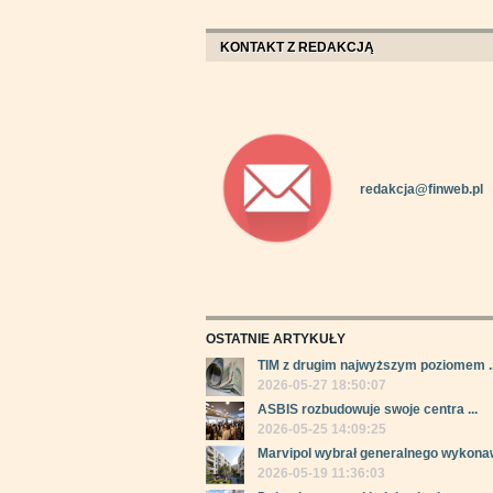
KONTAKT Z REDAKCJĄ
redakcja@finweb.pl
OSTATNIE ARTYKUŁY
TIM z drugim najwyższym poziomem ..
2026-05-27 18:50:07
ASBIS rozbudowuje swoje centra ...
2026-05-25 14:09:25
Marvipol wybrał generalnego wykonaw
2026-05-19 11:36:03