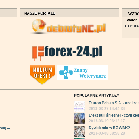
NASZE PORTALE
WZR
Walor
OBROT
(*) warto
POPULARNE ARTYKUŁY
.
Tauron Polska S.A. - analiza 
2013-03-27 14:44:34
Efekt kuli śnieżnej - czyli kłop
2013-06-19 06:13:17
cę ...
Dywidenda w BZ WBK?
2013-03-08 08:58:28