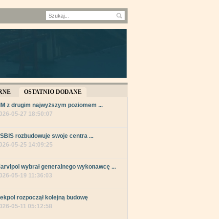
RNE
OSTATNIO DODANE
IM z drugim najwyższym poziomem ...
026-05-27 18:50:07
SBIS rozbudowuje swoje centra ...
026-05-25 14:09:25
arvipol wybrał generalnego wykonawcę ...
026-05-19 11:36:03
ekpol rozpoczął kolejną budowę
026-05-11 05:12:58