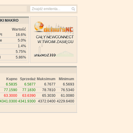
KI MAKRO
Wartość
PI
16.6%
ie
5.0%
1.4%
5.75%
M
5.86%
Kupno
Sprzedaż
Maksimum
Minimum
6.5835
6.5877
6.7677
6.5693
77.1590
77.1830
78.7810
76.5340
63.3000
63.6390
65.3030
61.0080
4341.0300
4341.9300
4372.0400
4229.6400