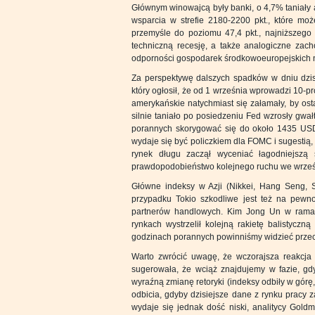
Głównym winowajcą były banki, o 4,7% taniały 
wsparcia w strefie 2180-2200 pkt., które mo
przemyśle do poziomu 47,4 pkt., najniższego
techniczną recesję, a także analogiczne zac
odporności gospodarek środkowoeuropejskich na
Za perspektywę dalszych spadków w dniu dzis
który ogłosił, że od 1 września wprowadzi 10-pr
amerykańskie natychmiast się załamały, by ost
silnie taniało po posiedzeniu Fed wzrosły gw
porannych skorygować się do około 1435 USD
wydaje się być policzkiem dla FOMC i sugestią,
rynek długu zaczął wyceniać łagodniejszą
prawdopodobieństwo kolejnego ruchu we wrześ
Główne indeksy w Azji (Nikkei, Hang Seng, S
przypadku Tokio szkodliwe jest też na pewno
partnerów handlowych. Kim Jong Un w rama
rynkach wystrzelił kolejną rakietę balistycz
godzinach porannych powinniśmy widzieć przec
Warto zwrócić uwagę, że wczorajsza reakcja 
sugerowała, że wciąż znajdujemy w fazie, g
wyraźną zmianę retoryki (indeksy odbiły w gór
odbicia, gdyby dzisiejsze dane z rynku pracy 
wydaje się jednak dość niski, analitycy Gol