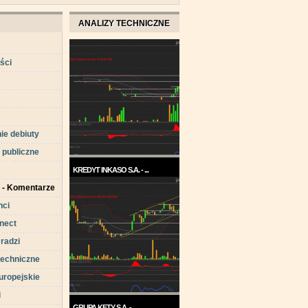
ANALIZY TECHNICZNE
ści
ie debiuty
 publiczne
KREDYT INKASO S.A. - ...
a - Komentarze
Pod koniec roku 2017, a w
każdym razie w ...
nci
nect
 radzi
techniczne
uropejskie
i
GRUPA KĘTY S.A. - ...