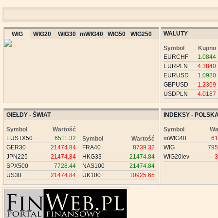
WALUTY
WIG
WIG20
WIG30
mWIG40
WIG50
WIG250
Symbol
Kupno
EURCHF
1.0844
EURPLN
4.3840
EURUSD
1.0920
GBPUSD
1.2369
USDPLN
4.0187
GIEŁDY - ŚWIAT
INDEKSY - POLSK
Symbol
Wartość
Symbol
Wa
EUSTX50
6511.32
mWIG40
61
Symbol
Wartość
GER30
21474.84
FRA40
8739.32
WIG
795
JPN225
21474.84
HKG33
21474.84
WIG20lev
3
SPX500
7728.44
NAS100
21474.84
US30
21474.84
UK100
10925.65