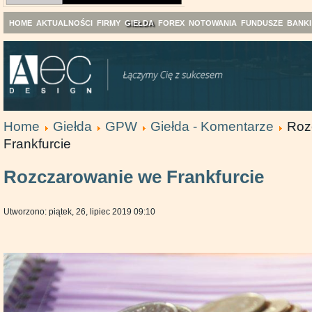
HOME
AKTUALNOŚCI
FIRMY
GIEŁDA
FOREX
NOTOWANIA
FUNDUSZE
BANKI
Home
Giełda
GPW
Giełda - Komentarze
Roz
Frankfurcie
Rozczarowanie we Frankfurcie
Utworzono: piątek, 26, lipiec 2019 09:10