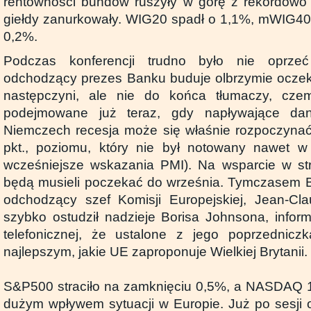
rentowności bundów ruszyły w górę z rekordowo 
giełdy zanurkowały. WIG20 spadł o 1,1%, mWIG40
0,2%.
Podczas konferencji trudno było nie oprze
odchodzący prezes Banku buduje olbrzymie oczek
następczyni, ale nie do końca tłumaczy, cze
podejmowane już teraz, gdy napływające da
Niemczech recesja może się właśnie rozpoczynać
pkt., poziomu, który nie był notowany nawet w 
wcześniejsze wskazania PMI). Na wsparcie w str
będą musieli poczekać do września. Tymczasem B
odchodzący szef Komisji Europejskiej, Jean-Cl
szybko ostudził nadzieje Borisa Johnsona, info
telefonicznej, że ustalone z jego poprzedniczk
najlepszym, jakie UE zaproponuje Wielkiej Brytanii.
S&P500 straciło na zamknięciu 0,5%, a NASDAQ 1
dużym wpływem sytuacji w Europie. Już po sesji 