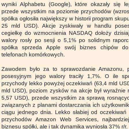
wyniki Alphabetu (Google), które okazały się l
przede wszystkim na poziomie przychodów (wzrost
spółka ogłosiła największy w historii program skupu
25 mld USD). Akcje zyskiwały w handlu pose
cegiełkę do wzmocnienia NASDAQ dołoży dzisiaj 
walory rosły po sesji o 5,1% po solidnym raporci
spółka sprzeda Apple swój biznes chipów do
telefonach komórkowych.
Zawodem było za to sprawozdanie Amazonu, 
posesyjnym jego walory traciły 1,7%. O ile sp
przychody lekko powyżej oczekiwań (63,4 mld US
mld USD), poziom zysków na akcje był wyraźnie 
5,57 USD), przede wszystkim za sprawą rosnącyc
związanych z planami dostarczania ich użytkown
ciągu jednego dnia. Lekko słabiej od oczekiwań
przychodów Amazon Web Services, najbardziej
biznesu spółki, ale i tak dynamika wyniosła 37% r/r.