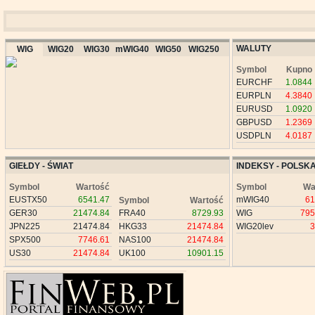
WALUTY
WIG
WIG20
WIG30
mWIG40
WIG50
WIG250
Symbol
Kupno
EURCHF
1.0844
EURPLN
4.3840
EURUSD
1.0920
GBPUSD
1.2369
USDPLN
4.0187
GIEŁDY - ŚWIAT
INDEKSY - POLSK
Symbol
Wartość
Symbol
Wa
EUSTX50
6541.47
mWIG40
61
Symbol
Wartość
GER30
21474.84
FRA40
8729.93
WIG
795
JPN225
21474.84
HKG33
21474.84
WIG20lev
3
SPX500
7746.61
NAS100
21474.84
US30
21474.84
UK100
10901.15