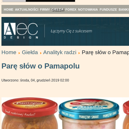
HOME
AKTUALNOŚCI
FIRMY
GIEŁDA
FOREX
NOTOWANIA
FUNDUSZE
BANKI
Home
Giełda
Analityk radzi
Parę słów o Pama
Parę słów o Pamapolu
Utworzono: środa, 04, grudzień 2019 02:00