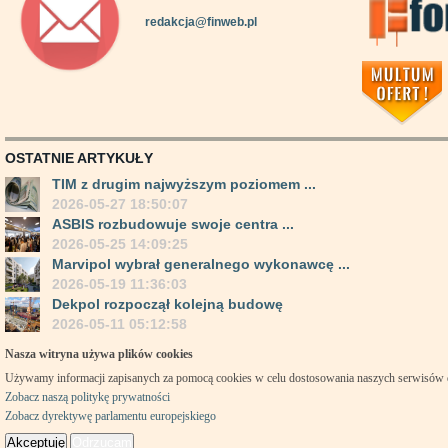
redakcja@finweb.pl
OSTATNIE ARTYKUŁY
TIM z drugim najwyższym poziomem ...
2026-05-27 18:50:07
ASBIS rozbudowuje swoje centra ...
2026-05-25 14:09:25
Marvipol wybrał generalnego wykonawcę ...
2026-05-19 11:36:03
Dekpol rozpoczął kolejną budowę
2026-05-11 05:12:58
Nasza witryna używa plików cookies
Używamy informacji zapisanych za pomocą cookies w celu dostosowania naszych serwisów
Zobacz naszą politykę prywatności
Zobacz dyrektywę parlamentu europejskiego
Akceptuję
Odrzucam