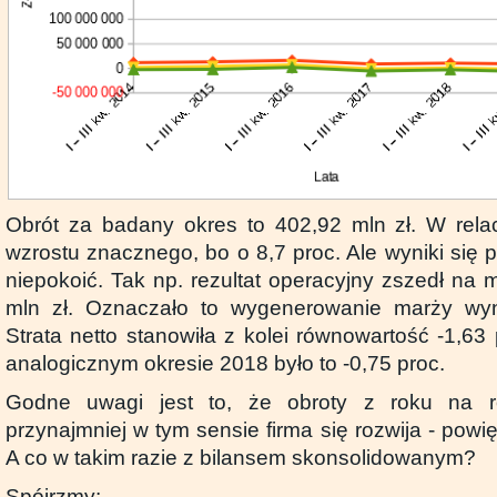
Obrót za badany okres to 402,92 mln zł. W relac
wzrostu znacznego, bo o 8,7 proc. Ale wyniki się p
niepokoić. Tak np. rezultat operacyjny zszedł na 
mln zł. Oznaczało to wygenerowanie marży wyn
Strata netto stanowiła z kolei równowartość -1,63
analogicznym okresie 2018 było to -0,75 proc.
Godne uwagi jest to, że obroty z roku na r
przynajmniej w tym sensie firma się rozwija - powię
A co w takim razie z bilansem skonsolidowanym?
Spójrzmy: