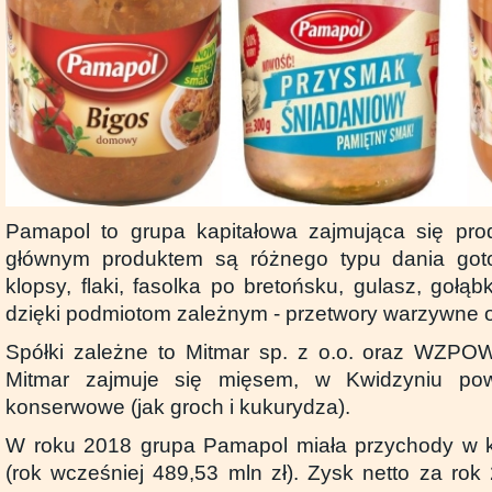
Pamapol to grupa kapitałowa zajmująca się prod
głównym produktem są różnego typu dania got
klopsy, flaki, fasolka po bretońsku, gulasz, gołąbk
dzięki podmiotom zależnym - przetwory warzywne 
Spółki zależne to Mitmar sp. z o.o. oraz WZPOW
Mitmar zajmuje się mięsem, w Kwidzyniu pow
konserwowe (jak groch i kukurydza).
W roku 2018 grupa Pamapol miała przychody w k
(rok wcześniej 489,53 mln zł). Zysk netto za rok 