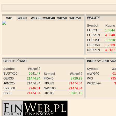
WALUTY
WIG
WIG20
WIG30
mWIG40
WIG50
WIG250
Symbol
Kupno
EURCHF
1.0844
EURPLN
4.3840
EURUSD
1.0920
GBPUSD
1.2369
USDPLN
4.0187
GIEŁDY - ŚWIAT
INDEKSY - POLSK
Symbol
Wartość
Symbol
Wa
EUSTX50
6541.47
mWIG40
61
Symbol
Wartość
GER30
21474.84
FRA40
8729.93
WIG
795
JPN225
21474.84
HKG33
21474.84
WIG20lev
3
SPX500
7746.61
NAS100
21474.84
US30
21474.84
UK100
10901.15