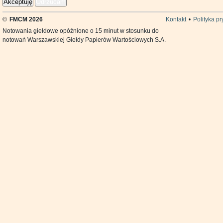
Akceptuję
Odrzucam
©
FMCM 2026
Kontakt
•
Polityka p
Notowania giełdowe opóźnione o 15 minut w stosunku do
notowań Warszawskiej Giełdy Papierów Wartościowych S.A.