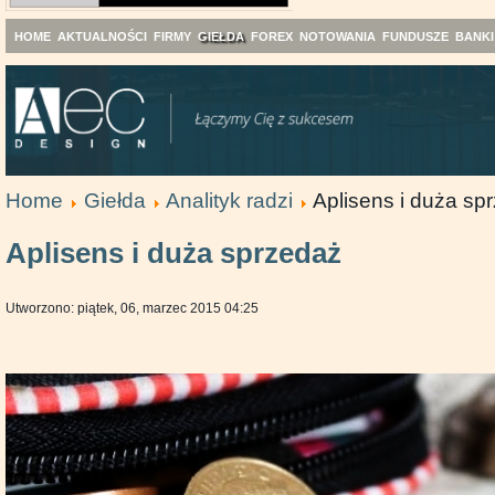
HOME
AKTUALNOŚCI
FIRMY
GIEŁDA
FOREX
NOTOWANIA
FUNDUSZE
BANKI
Home
Giełda
Analityk radzi
Aplisens i duża sp
Aplisens i duża sprzedaż
Utworzono: piątek, 06, marzec 2015 04:25