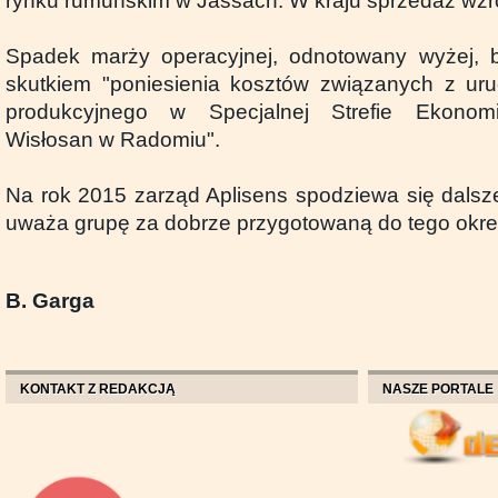
rynku rumuńskim w Jassach. W kraju sprzedaż wzro
Spadek marży operacyjnej, odnotowany wyżej, 
skutkiem "poniesienia kosztów związanych z ur
produkcyjnego w Specjalnej Strefie Ekono
Wisłosan w Radomiu".
Na rok 2015 zarząd Aplisens spodziewa się dalsze
uważa grupę za dobrze przygotowaną do tego okre
B. Garga
KONTAKT Z REDAKCJĄ
NASZE PORTALE