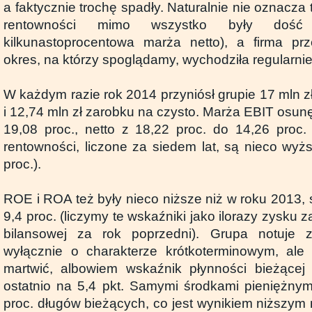
a faktycznie trochę spadły. Naturalnie nie oznacza 
rentowności mimo wszystko były dość 
kilkunastoprocentowa marża netto), a firma prz
okres, na którzy spoglądamy, wychodziła regularnie
W każdym razie rok 2014 przyniósł grupie 17 mln 
i 12,74 mln zł zarobku na czysto. Marża EBIT osunęł
19,08 proc., netto z 18,22 proc. do 14,26 proc
rentowności, liczone za siedem lat, są nieco wyżs
proc.).
ROE i ROA też były nieco niższe niż w roku 2013, s
9,4 proc. (liczymy te wskaźniki jako ilorazy zysku z
bilansowej za rok poprzedni). Grupa notuje 
wyłącznie o charakterze krótkoterminowym, ale
martwić, albowiem wskaźnik płynności bieżącej 
ostatnio na 5,4 pkt. Samymi środkami pieniężnym
proc. długów bieżących, co jest wynikiem niższym 