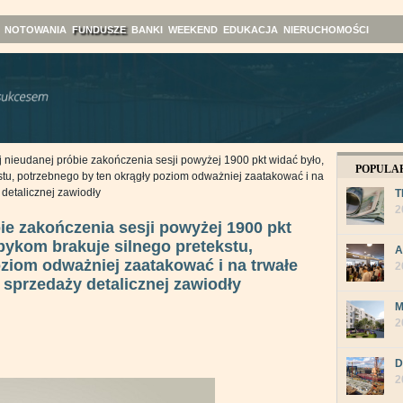
NOTOWANIA
FUNDUSZE
BANKI
WEEKEND
EDUKACJA
NIERUCHOMOŚCI
 nieudanej próbie zakończenia sesji powyżej 1900 pkt widać było,
POPULA
tu, potrzebnego by ten okrągły poziom odważniej zaatakować i na
detalicznej zawiodły
T
2
ie zakończenia sesji powyżej 1900 pkt
bykom brakuje silnego pretekstu,
A
ziom odważniej zaatakować i na trwałe
2
sprzedaży detalicznej zawiodły
M
2
D
2