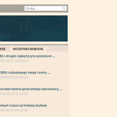
RNE
OSTATNIO DODANE
IM z drugim najwyższym poziomem ...
026-05-27 18:50:07
SBIS rozbudowuje swoje centra ...
026-05-25 14:09:25
arvipol wybrał generalnego wykonawcę ...
026-05-19 11:36:03
ekpol rozpoczął kolejną budowę
026-05-11 05:12:58