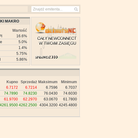
KI MAKRO
Wartość
PI
16.6%
ie
5.0%
1.4%
5.75%
M
5.86%
Kupno
Sprzedaż
Maksimum
Minimum
6.7172
6.7214
6.7596
6.7037
74.7890
74.8230
76.0430
74.6030
61.9700
62.2970
63.0670
61.7800
4261.9500
4262.2500
4304.3200
4245.4800