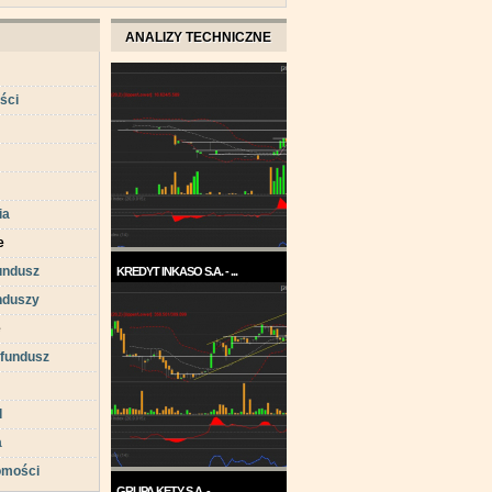
ANALIZY TECHNICZNE
ści
ia
e
undusz
KREDYT INKASO S.A. - ...
nduszy
Pod koniec roku 2017, a w
każdym razie w ...
e
 fundusz
d
a
omości
GRUPA KĘTY S.A. - ...