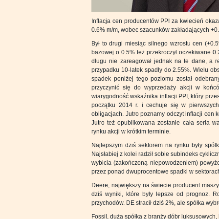
Inflacja cen producentów PPI za kwiecień okaz
0.6% m/m, wobec szacunków zakładających +0
Był to drugi miesiąc silnego wzrostu cen (+0.
bazowej o 0.5% też przekroczył oczekiwane 0.
długu nie zareagował jednak na te dane, a re
przypadku 10-latek spadły do 2.55%. Wielu ob
spadek poniżej tego poziomu został odebran
przyczynić się do wyprzedaży akcji w końc
wiarygodność wskaźnika inflacji PPI, który pr
początku 2014 r. i cechuje się w pierwszych
obligacjach. Jutro poznamy odczyt inflacji cen 
Jutro też opublikowana zostanie cała seria 
rynku akcji w krótkim terminie.
Najlepszym dziś sektorem na rynku były spółk
Najsłabiej z kolei radził sobie subindeks cykl
wybicia (zakończoną niepowodzeniem) powyżej 
przez ponad dwuprocentowe spadki w sektorach
Deere, największy na świecie producent maszy
dziś wyniki, które były lepsze od prognoz. 
przychodów. DE stracił dziś 2%, ale spółka wybro
Fossil, duża spółka z branży dóbr luksusowych