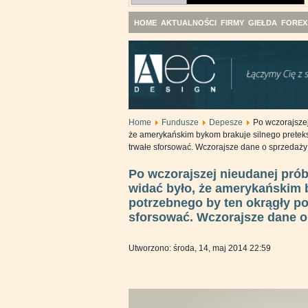
HOME
AKTUALNOŚCI
FIRMY
GIEŁDA
FOREX
Home
Fundusze
Depesze
Po wczorajszej
że amerykańskim bykom brakuje silnego preteks
trwałe sforsować. Wczorajsze dane o sprzedaży 
Po wczorajszej nieudanej prób
widać było, że amerykańskim 
potrzebnego by ten okrągły po
sforsować. Wczorajsze dane o 
Utworzono: środa, 14, maj 2014 22:59