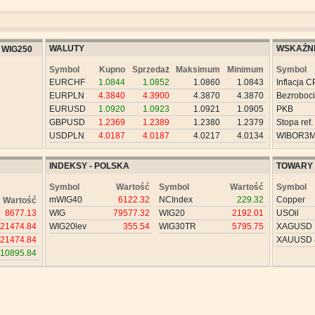
WALUTY
WSKAŹNI
WIG250
Symbol
Kupno
Sprzedaż
Maksimum
Minimum
Symbol
EURCHF
1.0844
1.0852
1.0860
1.0843
Inflacja C
EURPLN
4.3840
4.3900
4.3870
4.3870
Bezroboc
EURUSD
1.0920
1.0923
1.0921
1.0905
PKB
GBPUSD
1.2369
1.2389
1.2380
1.2379
Stopa ref.
USDPLN
4.0187
4.0187
4.0217
4.0134
WIBOR3
INDEKSY - POLSKA
TOWARY
Symbol
Wartość
Symbol
Wartość
Symbol
mWIG40
6122.32
NCIndex
229.32
Copper
Wartość
8677.13
WIG
79577.32
WIG20
2192.01
USOil
21474.84
WIG20lev
355.54
WIG30TR
5795.75
XAGUSD
21474.84
XAUUSD
10895.84