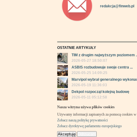
redakcja@finweb.pl
OSTATNIE ARTYKUŁY
TIM z drugim najwyższym poziomem ..
2026-05-27 18:50:07
ASBIS rozbudowuje swoje centra ...
2026-05-25 14:09:25
Marvipol wybrał generalnego wykonaw
2026-05-19 11:36:03
Dekpol rozpoczął kolejną budowę
2026-05-11 05:12:58
Nasza witryna używa plików cookies
Używamy informacji zapisanych za pomocą cookies w 
Zobacz naszą politykę prywatności
Zobacz dyrektywę parlamentu europejskiego
Akceptuję
Odrzucam