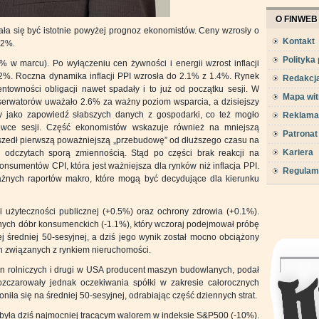
O FINWEB
ała się być istotnie powyżej prognoz ekonomistów. Ceny wzrosły o
Kontakt
.2%.
Polityka
5% w marcu). Po wyłączeniu cen żywności i energii wzrost inflacji
2%. Roczna dynamika inflacji PPI wzrosła do 2.1% z 1.4%. Rynek
Redakcj
ntowności obligacji nawet spadały i to już od początku sesji. W
Mapa wit
serwatorów uważało 2.6% za ważny poziom wsparcia, a dzisiejszy
y jako zapowiedź słabszych danych z gospodarki, co też mogło
Reklama
ówce sesji. Część ekonomistów wskazuje również na mniejszą
Patronat
zeszedł pierwszą poważniejszą „przebudowę” od dłuższego czasu na
Kariera
 odczytach sporą zmiennością. Stąd po części brak reakcji na
konsumentów CPI, która jest ważniejsza dla rynków niż inflacja PPI.
Regulam
ważnych raportów makro, które mogą być decydujące dla kierunku
i użyteczności publicznej (+0.5%) oraz ochrony zdrowia (+0.1%).
icznych dóbr konsumenckich (-1.1%), który wczoraj podejmował próbę
średniej 50-sesyjnej, a dziś jego wynik został mocno obciążony
 związanych z rynkiem nieruchomości.
n rolniczych i drugi w USA producent maszyn budowlanych, podał
Rozczarowały jednak oczekiwania spółki w zakresie całorocznych
niła się na średniej 50-sesyjnej, odrabiając część dziennych strat.
, była dziś najmocniej tracącym walorem w indeksie S&P500 (-10%).