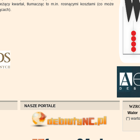
żący kwartał, tłumacząc to m.in. rosnącymi kosztami (co może
ącach).
NASZE PORTALE
WZR
Walor
OBROT
(*) warto