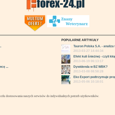
POPULARNE ARTYKUŁY
.
Tauron Polska S.A. - analiza 
2013-03-27 14:44:34
Efekt kuli śnieżnej - czyli kłop
2013-06-19 06:13:17
cę ...
Dywidenda w BZ WBK?
2013-03-08 08:58:28
Eko Export podtrzymuje pro
2013-05-06 10:18:01
celu dostosowania naszych serwisów do indywidualnych potrzeb użytkowników.