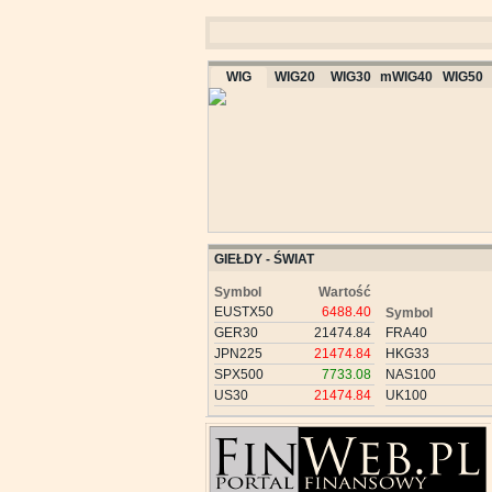
WIG
WIG20
WIG30
mWIG40
WIG50
GIEŁDY - ŚWIAT
Symbol
Wartość
EUSTX50
6488.40
Symbol
GER30
21474.84
FRA40
JPN225
21474.84
HKG33
SPX500
7733.08
NAS100
US30
21474.84
UK100