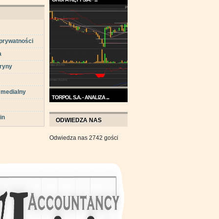
Trend na wykresie Grupy Kęty
jest wzrostowy. ...
 prywatności
a
ryny
 medialny
TORPOL S.A. - ANALIZA ...
Na przełomie sierpnia i
in
września wykres Torpolu ...
ODWIEDZA NAS
Odwiedza nas 2742 gości