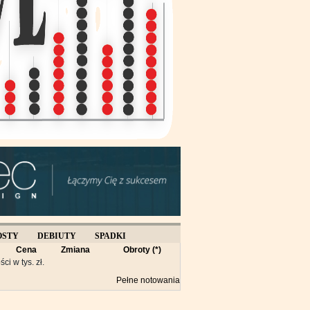
OSTY
DEBIUTY
SPADKI
Cena
Zmiana
Obroty (*)
Y
ści w tys. zł.
Pełne notowania