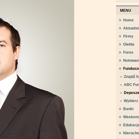
MENU
Home
Aktualno
Firmy
Giełda
Forex
Notowan
Fundusz
Znajdź f
ABC Fu
Depesz
Wybierz
Banki
Weeken
Edukacj
Nieruch