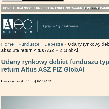
HOME
AKTUALNOŚCI
FIRMY
GIEŁDA
FOREX
NOTOWANIA
FUNDUSZE
BANKI
Home
Fundusze
Depesze
Udany rynkowy debi
absolute return Altus ASZ FIZ GlobAl
Udany rynkowy debiut funduszu typ
return Altus ASZ FIZ GlobAl
Utworzono: środa, 14, maj 2014 09:29