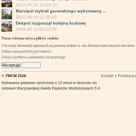
2026-05-25 14:09:25
Marvipol wybrał generalnego wykonawcę ...
2026-05-19 11:36:03
Dekpol rozpoczął kolejną budowę
2026-05-11 05:12:58
Nasza witryna używa plików cookies
Używamy informacji zapisanych za pomocą cookies w celu dostosowania naszych serwisów
Zobacz naszą politykę prywatności
Zobacz dyrektywę parlamentu europejskiego
Akceptuję
Odrzucam
©
FMCM 2026
Kontakt
•
Polityka p
Notowania giełdowe opóźnione o 15 minut w stosunku do
notowań Warszawskiej Giełdy Papierów Wartościowych S.A.