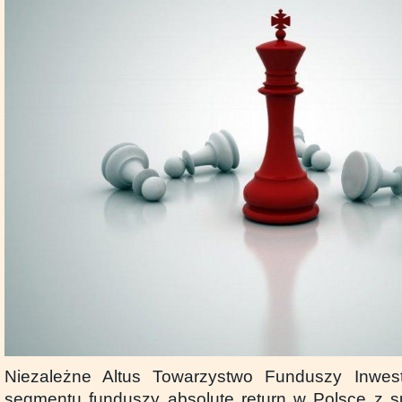
Niezależne Altus Towarzystwo Funduszy Inwesty
segmentu funduszy absolute return w Polsce z 