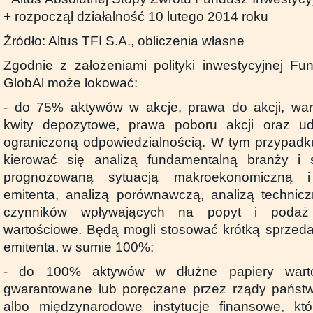
+ rozpoczął działalność 10 lutego 2014 roku
Źródło: Altus TFI S.A., obliczenia własne
Zgodnie z założeniami polityki inwestycyjnej F
GlobAl może lokować:
- do 75% aktywów w akcje, prawa do akcji, warr
kwity depozytowe, prawa poboru akcji oraz u
ograniczoną odpowiedzialnością. W tym przypadk
kierować się analizą fundamentalną branży i 
prognozowaną sytuacją makroekonomiczną i 
emitenta, analizą porównawczą, analizą technic
czynników wpływających na popyt i poda
wartościowe. Będą mogli stosować krótką sprzed
emitenta, w sumie 100%;
- do 100% aktywów w dłużne papiery warto
gwarantowane lub poręczane przez rządy państw 
albo międzynarodowe instytucje finansowe, któ