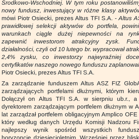
Środkowo-Wschodniej. W tym roku postanowiliśmy
nowy fundusz, inwestujący w różne klasy aktywó
mówi Piotr Osiecki, prezes Altus TFI S.A. -
Altus A
prawidłowej selekcji aktywów do portfela, powi
warunkach ciągle dużej niepewności na ryn
zapewnić inwestorom atrakcyjny zysk. Fu
działalności, czyli od 10 lutego br. wypracował atrak
2,4% zysku, co inwestorzy najwyraźniej doceni
certyfikatów naszego nowego funduszu zaplanowa
Piotr Osiecki, prezes Altus TFI S.A.
Za zarządzanie funduszem Altus ASZ FIZ Glob
zarządzających portfelami dłużnymi, którym kier
Dołączył on Altus TFI S.A. w sierpniu ub.r., a
dyrektorem zarządzającym portfelem dłużnym w A
lat zarządzał portfelem obligacyjnym Amplico OFE 
który według danych Urzędu Komisji Nadzoru F
najlepszy wynik spośród wszystkich fundus
horyzoncie dziesięcioletnim. Wcześniej przez blis