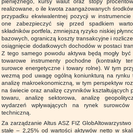
pieniężnego, kursy walut oraz stopy procento
realizowane, o ile kwota zaangażowanych środków
przypadku ekwiwalentnej pozycji w instrumenci
one zabezpieczyć się przed spadkiem warto
składników portfela, zmniejszą ryzyko niskiej płynn
bazowych, ograniczą koszty transakcyjne i rozlicz
osiągnięcie dodatkowych dochodów w postaci trans
Z tego samego powodu aktywa będą mogły być 
towarowe instrumenty pochodne (kontrakty te
surowce energetyczne i towary rolne). W tym pr
wezmą pod uwagę ogólną koniunkturą na rynku 
analizę makroekonomiczną, w tym perspektyw ro
na świecie oraz analizę czynników kształtujących
towaru, analizę sektorowa, analizę geopolit
wydarzeń wpływających na rynek surowców i
techniczną.
Za zarządzanie Altus ASZ FIZ GlobAltowarzystwo p
stałe – 2,25% od wartości aktywów netto w skal