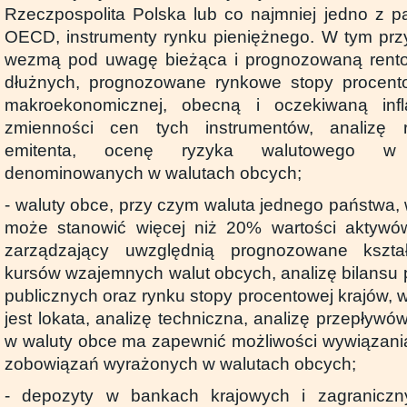
Rzeczpospolita Polska lub co najmniej jedno z 
OECD, instrumenty rynku pieniężnego. W tym prz
wezmą pod uwagę bieżąca i prognozowaną rent
dłużnych, prognozowane rynkowe stopy procentow
makroekonomicznej, obecną i oczekiwaną infl
zmienności cen tych instrumentów, analizę 
emitenta, ocenę ryzyka walutowego w 
denominowanych w walutach obcych;
- waluty obce, przy czym waluta jednego państwa,
może stanowić więcej niż 20% wartości aktyw
zarządzający uwzględnią prognozowane kszta
kursów wzajemnych walut obcych, analizę bilansu 
publicznych oraz rynku stopy procentowej krajów,
jest lokata, analizę techniczna, analizę przepływó
w waluty obce ma zapewnić możliwości wywiązania
zobowiązań wyrażonych w walutach obcych;
- depozyty w bankach krajowych i zagraniczny