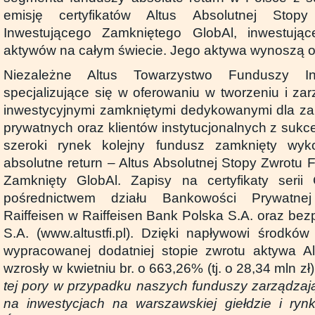
emisję certyfikatów Altus Absolutnej Stop
Inwestującego Zamkniętego GlobAl, inwestują
aktywów na całym świecie. Jego aktywa wynoszą ob
Niezależne Altus Towarzystwo Funduszy Inw
specjalizujące się w oferowaniu w tworzeniu i za
inwestycyjnymi zamkniętymi dedykowanymi dla z
prywatnych oraz klientów instytucjonalnych z suk
szeroki rynek kolejny fundusz zamknięty wykor
absolutne return – Altus Absolutnej Stopy Zwrotu
Zamknięty GlobAl. Zapisy na certyfikaty seri
pośrednictwem działu Bankowości Prywatnej
Raiffeisen w Raiffeisen Bank Polska S.A. oraz bez
S.A. (www.altustfi.pl). Dzięki napływowi środkó
wypracowanej dodatniej stopie zwrotu aktywa A
wzrosły w kwietniu br. o 663,26% (tj. o 28,34 mln zł)
tej pory w przypadku naszych funduszy zarządzają
na inwestycjach na warszawskiej giełdzie i ryn