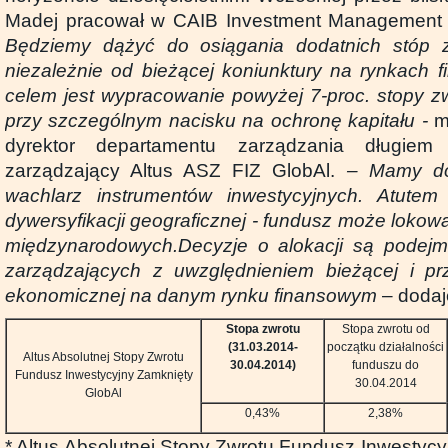
Madej pracował w CAIB Investment Management 
Będziemy dążyć do osiągania dodatnich stóp z
niezależnie od bieżącej koniunktury na rynkach
celem jest wypracowanie powyżej 7-proc. stopy zw
przy szczególnym nacisku na ochronę kapitału -
mó
dyrektor departamentu zarządzania długiem
zarządzający Altus ASZ FIZ GlobAl.
– Mamy do 
wachlarz instrumentów inwestycyjnych. Atutem
dywersyfikacji geograficznej - fundusz może loko
międzynarodowych.
Decyzje o alokacji są podej
zarządzających z uwzględnieniem bieżącej i prz
ekonomicznej na danym rynku finansowym
– dodaj
Stopa zwrotu
Stopa zwrotu od
(31.03.2014-
początku działalności
Altus Absolutnej Stopy Zwrotu
30.04.2014)
funduszu do
Fundusz Inwestycyjny Zamknięty
30.04.2014
GlobAl
0,43%
2,38%
* Altus Absolutnej Stopy Zwrotu Fundusz Inwestyc