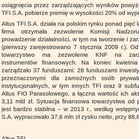
osiągnięcia przez zarządzających wyników powyżej
TFI S.A. pobierze premię w wysokości 20% od wy
Altus TFI S.A. działa na polskim rynku ponad pięć l
firma otrzymała zezwolenie Komisji Nadzo
prowadzenie działalności, w tym na tworzenie i z
(pierwszy zarejestrowano 7 stycznia 2009 r.). O
towarzystwo ma zezwolenie KNF na zarzą
instrumentów finansowych. Na koniec kwietnia
zarządzało 37 funduszami: 28 funduszami inwest
przeznaczonymi dla zamożnych osób prywatn
instytucjonalnych, w tym innych TFI oraz 9 sub
Altus FIO Parasolowego, a łączna wartość ich ak
3,11 mld zł. Sytuacja finansowa towarzystwa od p
jest bardzo stabilna – w 2013 r., według wstępny
S.A. wypracowało 37,6 mln zł zysku netto, przy 88,
Altus TFI