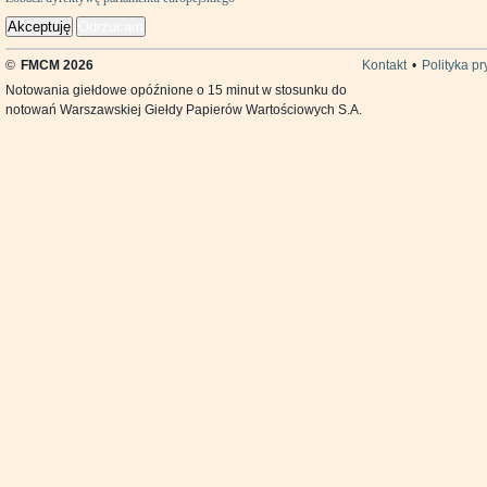
Akceptuję
Odrzucam
©
FMCM 2026
Kontakt
•
Polityka p
Notowania giełdowe opóźnione o 15 minut w stosunku do
notowań Warszawskiej Giełdy Papierów Wartościowych S.A.