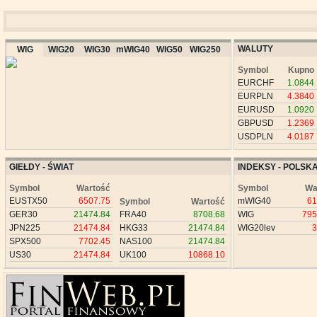
WALUTY
WIG
WIG20
WIG30
mWIG40
WIG50
WIG250
Symbol
Kupno
EURCHF
1.0844
EURPLN
4.3840
EURUSD
1.0920
GBPUSD
1.2369
USDPLN
4.0187
GIEŁDY - ŚWIAT
INDEKSY - POLSK
Symbol
Wartość
Symbol
Wa
EUSTX50
6507.75
mWIG40
61
Symbol
Wartość
GER30
21474.84
FRA40
8708.68
WIG
795
JPN225
21474.84
HKG33
21474.84
WIG20lev
3
SPX500
7702.45
NAS100
21474.84
US30
21474.84
UK100
10868.10