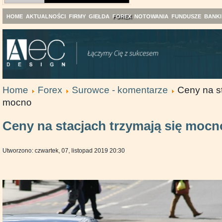
HOME
AKTUALNOŚCI
FIRMY
GIEŁDA
FOREX
NOTOWANIA
FUNDUSZE
BANKI
Home
Forex
Surowce - komentarze
Ceny na st
mocno
Ceny na stacjach trzymają się mocn
Utworzono: czwartek, 07, listopad 2019 20:30