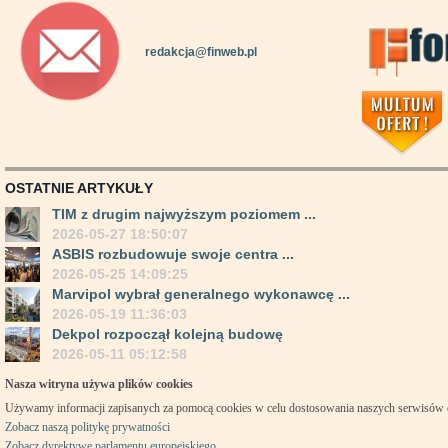
redakcja@finweb.pl
OSTATNIE ARTYKUŁY
TIM z drugim najwyższym poziomem ...
2026-05-27 18:50:07
ASBIS rozbudowuje swoje centra ...
2026-05-25 14:09:25
Marvipol wybrał generalnego wykonawcę ...
2026-05-19 11:36:03
Dekpol rozpoczął kolejną budowę
2026-05-11 05:12:58
Nasza witryna używa plików cookies
Używamy informacji zapisanych za pomocą cookies w celu dostosowania naszych serwisów
Zobacz naszą politykę prywatności
Zobacz dyrektywę parlamentu europejskiego