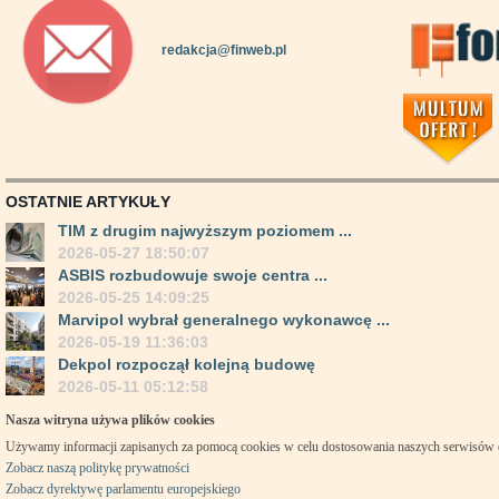
redakcja@finweb.pl
OSTATNIE ARTYKUŁY
TIM z drugim najwyższym poziomem ...
2026-05-27 18:50:07
ASBIS rozbudowuje swoje centra ...
2026-05-25 14:09:25
Marvipol wybrał generalnego wykonawcę ...
2026-05-19 11:36:03
Dekpol rozpoczął kolejną budowę
2026-05-11 05:12:58
Nasza witryna używa plików cookies
Używamy informacji zapisanych za pomocą cookies w celu dostosowania naszych serwisów
Zobacz naszą politykę prywatności
Zobacz dyrektywę parlamentu europejskiego