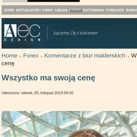
HOME
AKTUALNOŚCI
FIRMY
GIEŁDA
FOREX
NOTOWANIA
FUNDUSZE
BANKI
Home
Forex
Komentarze z biur maklerskich
W
cenę
Wszystko ma swoją cenę
Utworzono: wtorek, 05, listopad 2019 09:50