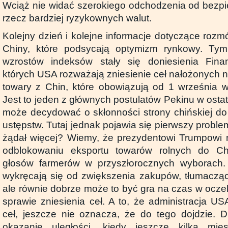
Wciąż nie widać szerokiego odchodzenia od bezpi
rzecz bardziej ryzykownych walut.
Kolejny dzień i kolejne informacje dotyczące ro
Chiny, które podsycają optymizm rynkowy. Ty
wzrostów indeksów stały się doniesienia Fina
których USA rozważają zniesienie ceł nałożonych 
towary z Chin, które obowiązują od 1 września 
Jest to jeden z głównych postulatów Pekinu w ostat
może decydować o skłonności strony chińskiej do 
ustępstw. Tutaj jednak pojawia się pierwszy proble
żądał więcej? Wiemy, że prezydentowi Trumpowi n
odblokowaniu eksportu towarów rolnych do Ch
głosów farmerów w przyszłorocznych wyborach.
wykręcają się od zwiększenia zakupów, tłumacząc
ale równie dobrze może to być gra na czas w ocze
sprawie zniesienia ceł. A to, że administracja U
ceł, jeszcze nie oznacza, że do tego dojdzie. 
okazanie uległości, kiedy jeszcze kilka mie