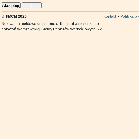
Akceptuję
Odrzucam
©
FMCM 2026
Kontakt
•
Polityka p
Notowania giełdowe opóźnione o 15 minut w stosunku do
notowań Warszawskiej Giełdy Papierów Wartościowych S.A.