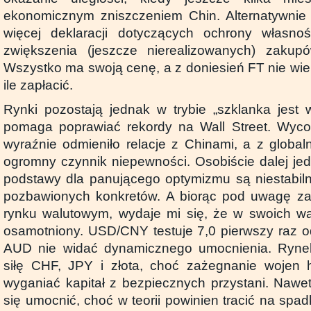
ekonomicznym zniszczeniem Chin. Alternatywn
więcej deklaracji dotyczących ochrony własnośc
zwiększenia (jeszcze nierealizowanych) zakup
Wszystko ma swoją cenę, a z doniesień FT nie wiemy
ile zapłacić.
Rynki pozostają jednak w trybie „szklanka jest 
pomaga poprawiać rekordy na Wall Street. Wyco
wyraźnie odmieniło relacje z Chinami, a z global
ogromny czynnik niepewności. Osobiście dalej je
podstawy dla panującego optymizmu są niestabil
pozbawionych konkretów. A biorąc pod uwagę za
rynku walutowym, wydaje mi się, że w swoich wąt
osamotniony. USD/CNY testuje 7,0 pierwszy raz od
AUD nie widać dynamicznego umocnienia. Ryne
siłę CHF, JPY i złota, choć zażegnanie wojen
wyganiać kapitał z bezpiecznych przystani. Nawe
się umocnić, choć w teorii powinien tracić na spad