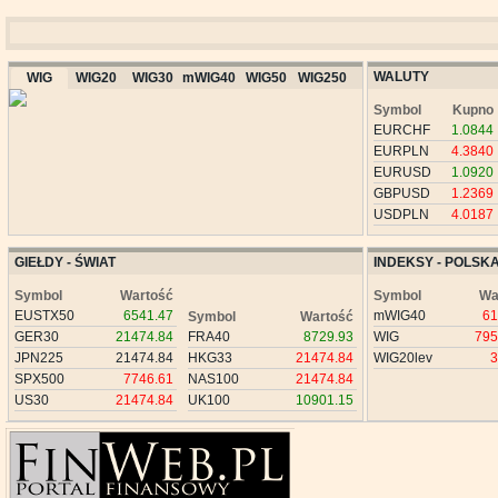
WALUTY
WIG
WIG20
WIG30
mWIG40
WIG50
WIG250
Symbol
Kupno
EURCHF
1.0844
EURPLN
4.3840
EURUSD
1.0920
GBPUSD
1.2369
USDPLN
4.0187
GIEŁDY - ŚWIAT
INDEKSY - POLSK
Symbol
Wartość
Symbol
Wa
EUSTX50
6541.47
mWIG40
61
Symbol
Wartość
GER30
21474.84
FRA40
8729.93
WIG
795
JPN225
21474.84
HKG33
21474.84
WIG20lev
3
SPX500
7746.61
NAS100
21474.84
US30
21474.84
UK100
10901.15