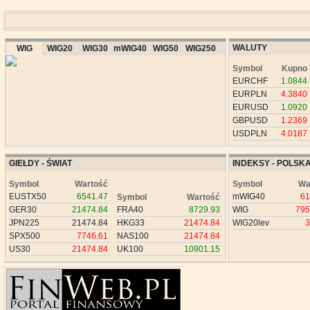
WALUTY
WIG
WIG20
WIG30
mWIG40
WIG50
WIG250
Symbol
Kupno
EURCHF
1.0844
EURPLN
4.3840
EURUSD
1.0920
GBPUSD
1.2369
USDPLN
4.0187
GIEŁDY - ŚWIAT
INDEKSY - POLSK
Symbol
Wartość
Symbol
Wa
EUSTX50
6541.47
mWIG40
61
Symbol
Wartość
GER30
21474.84
FRA40
8729.93
WIG
795
JPN225
21474.84
HKG33
21474.84
WIG20lev
3
SPX500
7746.61
NAS100
21474.84
US30
21474.84
UK100
10901.15