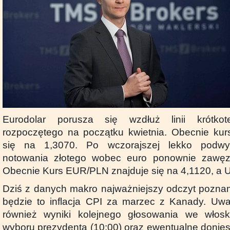
Eurodolar porusza się wzdłuż linii krótkot
rozpoczętego na początku kwietnia. Obecnie ku
się na 1,3070. Po wczorajszej lekko podwy
notowania złotego wobec euro ponownie zawęzi
Obecnie Kurs EUR/PLN znajduje się na 4,1120, a
Dziś z danych makro najważniejszy odczyt poznam
będzie to inflacja CPI za marzec z Kanady. Uw
również wyniki kolejnego głosowania we włos
wyboru prezydenta (10:00) oraz ewentualne donies