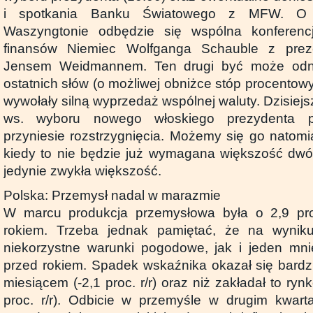
i spotkania Banku Światowego z MFW. O 
Waszyngtonie odbędzie się wspólna konferenc
finansów Niemiec Wolfganga Schauble z pre
Jensem Weidmannem. Ten drugi być może odni
ostatnich słów (o możliwej obniżce stóp procentow
wywołały silną wyprzedaż wspólnej waluty. Dzisiejs
ws. wyboru nowego włoskiego prezydenta p
przyniesie rozstrzygnięcia. Możemy się go natomi
kiedy to nie będzie już wymagana większość dwó
jedynie zwykła większość.
Polska: Przemysł nadal w marazmie
W marcu produkcja przemysłowa była o 2,9 pro
rokiem. Trzeba jednak pamiętać, że na wynik
niekorzystne warunki pogodowe, jak i jeden mni
przed rokiem. Spadek wskaźnika okazał się bardzi
miesiącem (-2,1 proc. r/r) oraz niż zakładał to ry
proc. r/r). Odbicie w przemyśle w drugim kwart