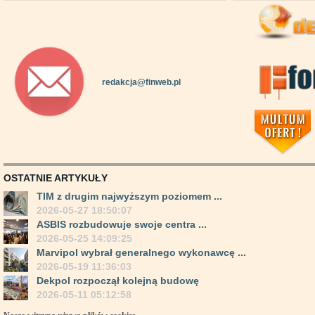
redakcja@finweb.pl
OSTATNIE ARTYKUŁY
TIM z drugim najwyższym poziomem ...
2026-05-27 18:50:07
ASBIS rozbudowuje swoje centra ...
2026-05-25 14:09:25
Marvipol wybrał generalnego wykonawcę ...
2026-05-19 11:36:03
Dekpol rozpoczął kolejną budowę
2026-05-11 05:12:58