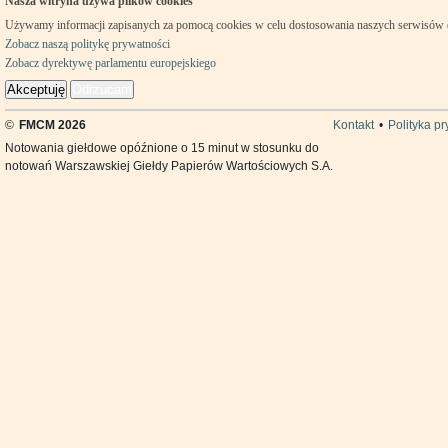
Nasza witryna używa plików cookies
Używamy informacji zapisanych za pomocą cookies w celu dostosowania naszych serwisów
Zobacz naszą politykę prywatności
Zobacz dyrektywę parlamentu europejskiego
Akceptuję
Odrzucam
©
FMCM 2026
Kontakt
•
Polityka p
Notowania giełdowe opóźnione o 15 minut w stosunku do
notowań Warszawskiej Giełdy Papierów Wartościowych S.A.