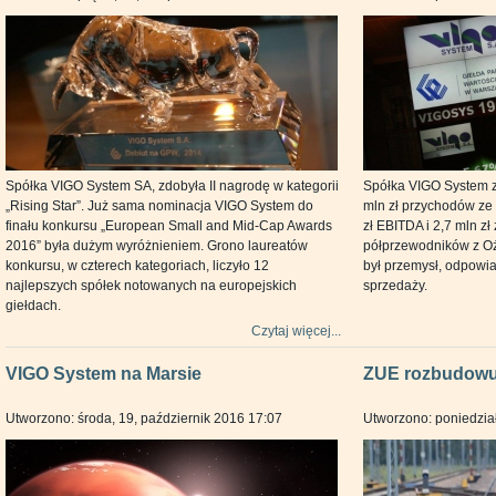
Spółka VIGO System SA, zdobyła II nagrodę w kategorii
Spółka VIGO System za
„Rising Star”. Już sama nominacja VIGO System do
mln zł przychodów ze
finału konkursu „European Small and Mid-Cap Awards
zł EBITDA i 2,7 mln z
2016” była dużym wyróżnieniem. Grono laureatów
półprzewodników z Oż
konkursu, w czterech kategoriach, liczyło 12
był przemysł, odpowi
najlepszych spółek notowanych na europejskich
sprzedaży.
giełdach.
Czytaj więcej...
VIGO System na Marsie
ZUE rozbudowuj
Utworzono: środa, 19, październik 2016 17:07
Utworzono: poniedział