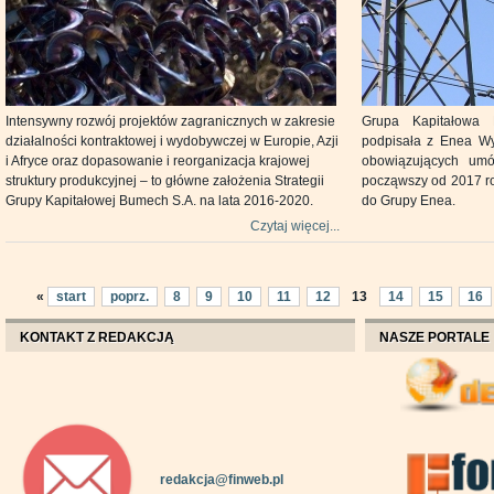
Intensywny rozwój projektów zagranicznych w zakresie
Grupa Kapitałowa 
działalności kontraktowej i wydobywczej w Europie, Azji
podpisała z Enea Wy
i Afryce oraz dopasowanie i reorganizacja krajowej
obowiązujących umów
struktury produkcyjnej – to główne założenia Strategii
począwszy od 2017 r
Grupy Kapitałowej Bumech S.A. na lata 2016-2020.
do Grupy Enea.
Czytaj więcej...
«
start
poprz.
8
9
10
11
12
13
14
15
16
KONTAKT Z REDAKCJĄ
NASZE PORTALE
redakcja@finweb.pl