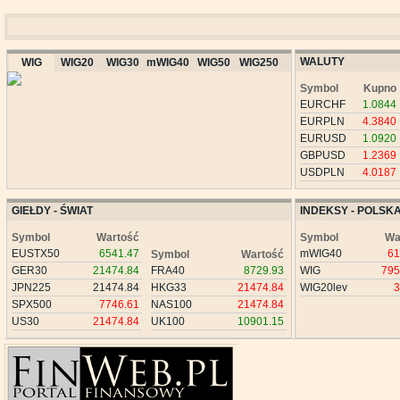
WALUTY
WIG
WIG20
WIG30
mWIG40
WIG50
WIG250
Symbol
Kupno
EURCHF
1.0844
EURPLN
4.3840
EURUSD
1.0920
GBPUSD
1.2369
USDPLN
4.0187
GIEŁDY - ŚWIAT
INDEKSY - POLSK
Symbol
Wartość
Symbol
Wa
EUSTX50
6541.47
mWIG40
61
Symbol
Wartość
GER30
21474.84
FRA40
8729.93
WIG
795
JPN225
21474.84
HKG33
21474.84
WIG20lev
3
SPX500
7746.61
NAS100
21474.84
US30
21474.84
UK100
10901.15