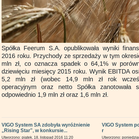
Spółka Feerum S.A. opublikowała wyniki finans
2016 roku. Przychody ze sprzedaży w tym okresi
mln zł, co oznacza spadek o 64,1% w porówn
dziewięciu miesięcy 2015 roku. Wynik
EBITDA
os
5,2 mln zł (wobec 14,9 mln zł rok wcześn
operacyjnym oraz netto Spółka zanotowała s
odpowiednio 1,9 mln zł oraz 1,6 mln zł.
VIGO System SA zdobyła wyróżnienie
VIGO System po
„Rising Star”, w konkursie...
r
Utworzono: piątek, 18, listopad 2016 11:20
Utworzono: poniedział