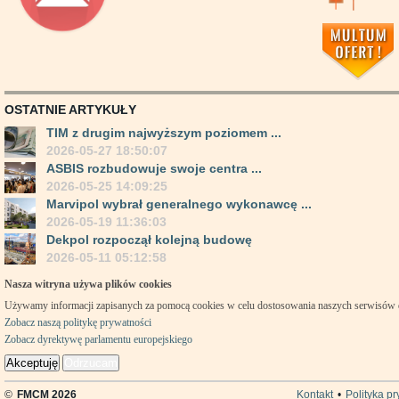
OSTATNIE ARTYKUŁY
TIM z drugim najwyższym poziomem ...
2026-05-27 18:50:07
ASBIS rozbudowuje swoje centra ...
2026-05-25 14:09:25
Marvipol wybrał generalnego wykonawcę ...
2026-05-19 11:36:03
Dekpol rozpoczął kolejną budowę
2026-05-11 05:12:58
Nasza witryna używa plików cookies
Używamy informacji zapisanych za pomocą cookies w celu dostosowania naszych serwisów
Zobacz naszą politykę prywatności
Zobacz dyrektywę parlamentu europejskiego
Akceptuję
Odrzucam
©
FMCM 2026
Kontakt
•
Polityka p