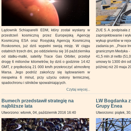
Lądownik Schiaparelli EDM, który został wysłany w
ZUE S. A. podpisała
przestrzeń kosmiczną przez Europejską Agencję
zaprojektowanie i wy
Kosmiczną ESA oraz Rosyjską Agencją Kosmiczną
wykup gruntów w rejo
Roskosmos, już dziś wypełni swoją misję. W ciągu
zadania pn. ,,Prace I
ostatnich trzech dni, po oddzieleniu się 16 października
granicznym Medyka - 
od statku-matki, satelity Trace Gas Orbiter, przebył
41,5 mln zł netto (51,0
drogę 6 milionów kilometrów, by dziś o godzinie 14:42
umowy to 1300 dni od
GMT, z prędkością 21 000 km/h przekroczyć atmosferę
później niż 20 maja 2
Marsa. Jego podróż zakończy się lądowaniem w
niespełna 6 minut, przy użyciu osłony termicznej,
spadochronu i silników spowalniających.
Czytaj więcej...
Bumech przedstawił strategię na
LW Bogdanka z
najbliższe lata
Grupy Enea
Utworzono: wtorek, 04, październik 2016 16:40
Utworzono: piątek, 30