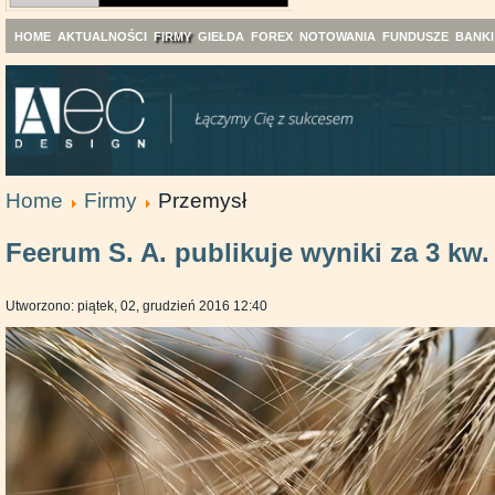
HOME
AKTUALNOŚCI
FIRMY
GIEŁDA
FOREX
NOTOWANIA
FUNDUSZE
BANKI
Home
Firmy
Przemysł
Feerum S. A. publikuje wyniki za 3 kw. 
Utworzono: piątek, 02, grudzień 2016 12:40