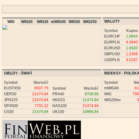
WALUTY
WIG
WIG20
WIG30
mWIG40
WIG50
WIG250
Symbol
Kupno
EURCHF
1.0844
EURPLN
4.3840
EURUSD
1.0920
GBPUSD
1.2369
USDPLN
4.0187
GIEŁDY - ŚWIAT
INDEKSY - POLSK
Symbol
Wartość
Symbol
Wa
EUSTX50
6507.75
mWIG40
61
Symbol
Wartość
GER30
21474.84
FRA40
8708.68
WIG
795
JPN225
21474.84
HKG33
21474.84
WIG20lev
3
SPX500
7701.22
NAS100
21474.84
US30
21474.84
UK100
10866.84