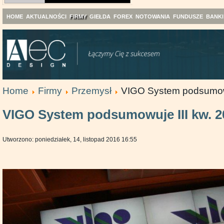
HOME
AKTUALNOŚCI
FIRMY
GIEŁDA
FOREX
NOTOWANIA
FUNDUSZE
BANKI
Home
Firmy
Przemysł
VIGO System podsumowu
VIGO System podsumowuje III kw. 2
Utworzono: poniedziałek, 14, listopad 2016 16:55