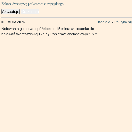
Zobacz dyrektywę parlamentu europejskiego
Akceptuję
Odrzucam
©
FMCM 2026
Kontakt
•
Polityka p
Notowania giełdowe opóźnione o 15 minut w stosunku do
notowań Warszawskiej Giełdy Papierów Wartościowych S.A.