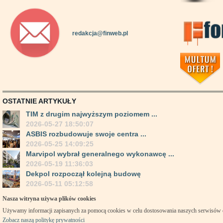
redakcja@finweb.pl
OSTATNIE ARTYKUŁY
TIM z drugim najwyższym poziomem ...
2026-05-27 18:50:07
ASBIS rozbudowuje swoje centra ...
2026-05-25 14:09:25
Marvipol wybrał generalnego wykonawcę ...
2026-05-19 11:36:03
Dekpol rozpoczął kolejną budowę
2026-05-11 05:12:58
Nasza witryna używa plików cookies
Używamy informacji zapisanych za pomocą cookies w celu dostosowania naszych serwisów
Zobacz naszą politykę prywatności