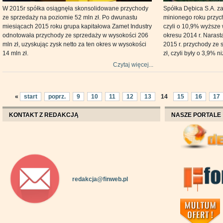
W 2015r spółka osiągnęła skonsolidowane przychody
Spółka Dębica S.A. z
ze sprzedaży na poziomie 52 mln zł. Po dwunastu
minionego roku przyc
miesiącach 2015 roku grupa kapitałowa Zamet Industry
czyli o 10,9% wyższe
odnotowała przychody ze sprzedaży w wysokości 206
okresu 2014 r. Narast
mln zł, uzyskując zysk netto za ten okres w wysokości
2015 r. przychody ze 
14 mln zł.
zł, czyli były o 3,9% n
Czytaj więcej...
«
start
poprz.
9
10
11
12
13
14
15
16
17
KONTAKT Z REDAKCJĄ
NASZE PORTALE
redakcja@finweb.pl