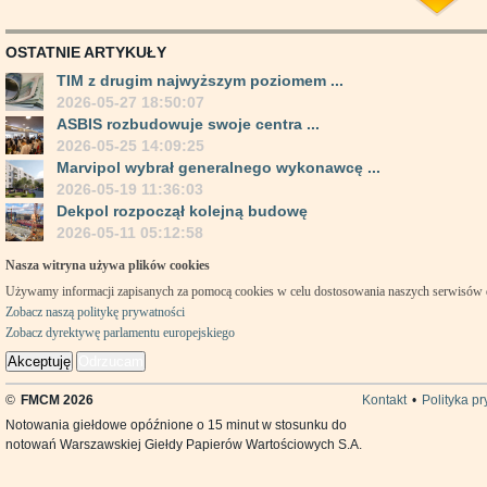
OSTATNIE ARTYKUŁY
TIM z drugim najwyższym poziomem ...
2026-05-27 18:50:07
ASBIS rozbudowuje swoje centra ...
2026-05-25 14:09:25
Marvipol wybrał generalnego wykonawcę ...
2026-05-19 11:36:03
Dekpol rozpoczął kolejną budowę
2026-05-11 05:12:58
Nasza witryna używa plików cookies
Używamy informacji zapisanych za pomocą cookies w celu dostosowania naszych serwisów
Zobacz naszą politykę prywatności
Zobacz dyrektywę parlamentu europejskiego
Akceptuję
Odrzucam
©
FMCM 2026
Kontakt
•
Polityka p
Notowania giełdowe opóźnione o 15 minut w stosunku do
notowań Warszawskiej Giełdy Papierów Wartościowych S.A.