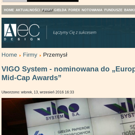
HOME
AKTUALNOŚCI
FIRMY
GIEŁDA
FOREX
NOTOWANIA
FUNDUSZE
BANKI
Home
Firmy
Przemysł
VIGO System - nominowana do „Europ
Mid-Cap Awards”
Utworzono: wtorek, 13, wrzesień 2016 16:33