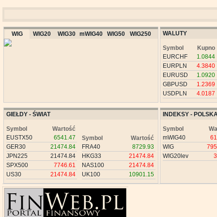
WALUTY
WIG
WIG20
WIG30
mWIG40
WIG50
WIG250
Symbol
Kupno
EURCHF
1.0844
EURPLN
4.3840
EURUSD
1.0920
GBPUSD
1.2369
USDPLN
4.0187
GIEŁDY - ŚWIAT
INDEKSY - POLSK
Symbol
Wartość
Symbol
Wa
EUSTX50
6541.47
mWIG40
61
Symbol
Wartość
GER30
21474.84
FRA40
8729.93
WIG
795
JPN225
21474.84
HKG33
21474.84
WIG20lev
3
SPX500
7746.61
NAS100
21474.84
US30
21474.84
UK100
10901.15