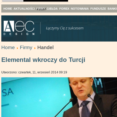
HOME
AKTUALNOŚCI
FIRMY
GIEŁDA
FOREX
NOTOWANIA
FUNDUSZE
BANKI
Home
Firmy
Handel
Elemental wkroczy do Turcji
Utworzono: czwartek, 11, wrzesień 2014 09:19