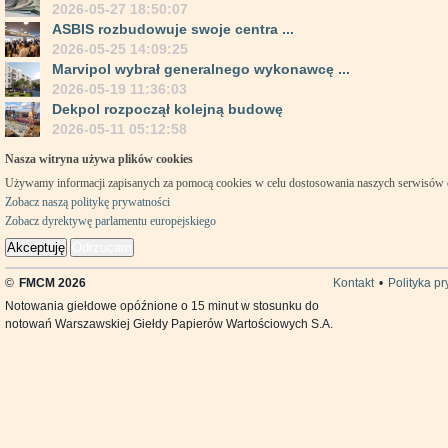
2026-05-27 18:50:07
ASBIS rozbudowuje swoje centra ...
2026-05-25 14:09:25
Marvipol wybrał generalnego wykonawcę ...
2026-05-19 11:36:03
Dekpol rozpoczął kolejną budowę
2026-05-11 05:12:58
Nasza witryna używa plików cookies
Używamy informacji zapisanych za pomocą cookies w celu dostosowania naszych serwisów
Zobacz naszą politykę prywatności
Zobacz dyrektywę parlamentu europejskiego
Akceptuję
Odrzucam
©
FMCM 2026
Kontakt
•
Polityka p
Notowania giełdowe opóźnione o 15 minut w stosunku do
notowań Warszawskiej Giełdy Papierów Wartościowych S.A.