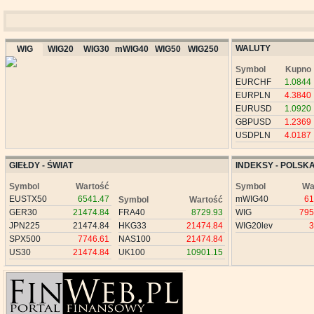
WALUTY
WIG
WIG20
WIG30
mWIG40
WIG50
WIG250
Symbol
Kupno
EURCHF
1.0844
EURPLN
4.3840
EURUSD
1.0920
GBPUSD
1.2369
USDPLN
4.0187
GIEŁDY - ŚWIAT
INDEKSY - POLSK
Symbol
Wartość
Symbol
Wa
EUSTX50
6541.47
mWIG40
61
Symbol
Wartość
GER30
21474.84
FRA40
8729.93
WIG
795
JPN225
21474.84
HKG33
21474.84
WIG20lev
3
SPX500
7746.61
NAS100
21474.84
US30
21474.84
UK100
10901.15