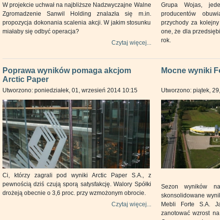
W projekcie uchwał na najbliższe Nadzwyczajne Walne
Grupa Wojas, jede
Zgromadzenie Sanwil Holding znalazła się m.in.
producentów obuw
propozycja dokonania scalenia akcji. W jakim stosunku
przychody za kolejny
miałaby się odbyć operacja?
one, że dla przedsięb
rok.
Czytaj więcej...
Poprawa wyników pomaga akcjom
Mocne wyniki F
Arctic Paper
Utworzono: poniedziałek, 01, wrzesień 2014 10:15
Utworzono: piątek, 29
Ci, którzy zagrali pod wyniki Arctic Paper S.A., z
pewnością dziś czują sporą satysfakcję. Walory Spółki
Sezon wyników n
drożeją obecnie o 3,6 proc. przy wzmożonym obrocie.
skonsolidowane wyni
Czytaj więcej...
Mebli Forte S.A. J
zanotować wzrost na