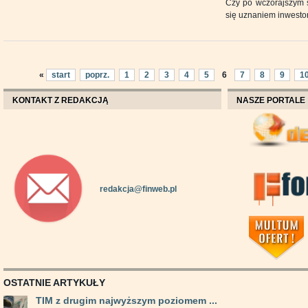
Czy po wczorajszym 
się uznaniem inwest
«
start
poprz.
1
2
3
4
5
6
7
8
9
1
KONTAKT Z REDAKCJĄ
NASZE PORTALE
redakcja@finweb.pl
OSTATNIE ARTYKUŁY
TIM z drugim najwyższym poziomem ...