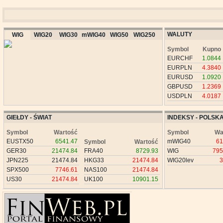
WALUTY
WIG
WIG20
WIG30
mWIG40
WIG50
WIG250
Symbol
Kupno
EURCHF
1.0844
EURPLN
4.3840
EURUSD
1.0920
GBPUSD
1.2369
USDPLN
4.0187
GIEŁDY - ŚWIAT
INDEKSY - POLSK
Symbol
Wartość
Symbol
Wa
EUSTX50
6541.47
mWIG40
61
Symbol
Wartość
GER30
21474.84
FRA40
8729.93
WIG
795
JPN225
21474.84
HKG33
21474.84
WIG20lev
3
SPX500
7746.61
NAS100
21474.84
US30
21474.84
UK100
10901.15