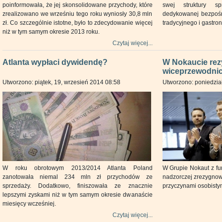
poinformowała, że jej skonsolidowane przychody, które
swej struktury sp
zrealizowano we wrześniu tego roku wyniosły 30,8 mln
dedykowanej bezpośr
zł. Co szczególnie istotne, było to zdecydowanie więcej
tradycyjnego i gastron
niż w tym samym okresie 2013 roku.
Czytaj więcej...
Atlanta wypłaci dywidendę?
W Nokaucie rez
wiceprzewodnic
Utworzono: piątek, 19, wrzesień 2014 08:58
Utworzono: poniedział
W roku obrotowym 2013/2014 Atlanta Poland
W Grupie Nokaut z fu
zanotowała niemal 234 mln zł przychodów ze
nadzorczej zrezygnow
sprzedaży. Dodatkowo, finiszowała ze znacznie
przyczynami osobisty
lepszymi zyskami niż w tym samym okresie dwanaście
miesięcy wcześniej.
Czytaj więcej...