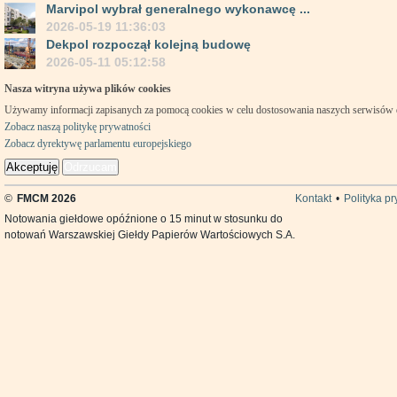
Marvipol wybrał generalnego wykonawcę ...
2026-05-19 11:36:03
Dekpol rozpoczął kolejną budowę
2026-05-11 05:12:58
Nasza witryna używa plików cookies
Używamy informacji zapisanych za pomocą cookies w celu dostosowania naszych serwisów
Zobacz naszą politykę prywatności
Zobacz dyrektywę parlamentu europejskiego
Akceptuję
Odrzucam
©
FMCM 2026
Kontakt
•
Polityka p
Notowania giełdowe opóźnione o 15 minut w stosunku do
notowań Warszawskiej Giełdy Papierów Wartościowych S.A.