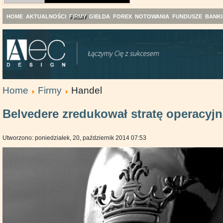
HOME
AKTUALNOŚCI
FIRMY
GIEŁDA
FOREX
NOTOWANIA
FUNDUSZE
BANKI
Home
Firmy
Handel
Belvedere zredukował stratę operacyj
Utworzono: poniedziałek, 20, październik 2014 07:53