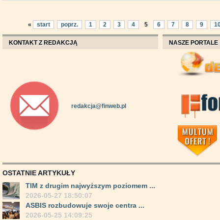
«
start
poprz.
1
2
3
4
5
6
7
8
9
1
KONTAKT Z REDAKCJĄ
NASZE PORTALE
redakcja@finweb.pl
OSTATNIE ARTYKUŁY
TIM z drugim najwyższym poziomem ...
2026-05-27 18:50:07
ASBIS rozbudowuje swoje centra ...
2026-05-25 14:09:25