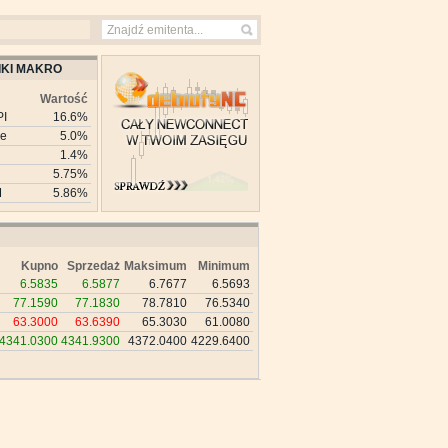
KI MAKRO
Wartość
PI
16.6%
ie
5.0%
1.4%
5.75%
M
5.86%
Kupno
Sprzedaż
Maksimum
Minimum
6.5835
6.5877
6.7677
6.5693
77.1590
77.1830
78.7810
76.5340
63.3000
63.6390
65.3030
61.0080
4341.0300
4341.9300
4372.0400
4229.6400