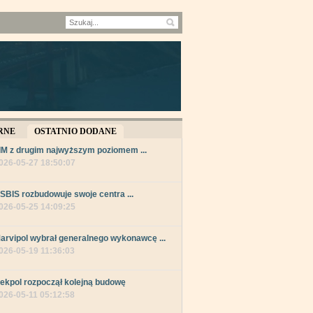
RNE
OSTATNIO DODANE
IM z drugim najwyższym poziomem ...
026-05-27 18:50:07
SBIS rozbudowuje swoje centra ...
026-05-25 14:09:25
arvipol wybrał generalnego wykonawcę ...
026-05-19 11:36:03
ekpol rozpoczął kolejną budowę
026-05-11 05:12:58