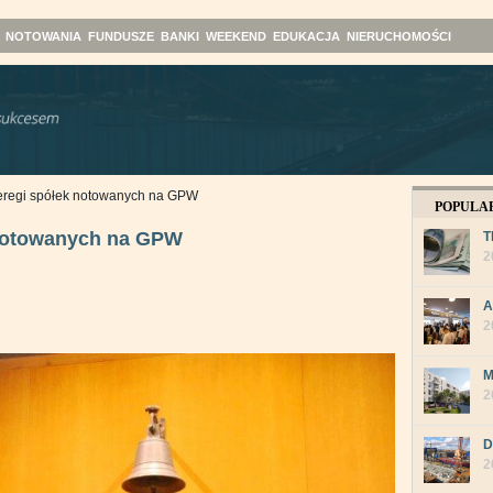
NOTOWANIA
FUNDUSZE
BANKI
WEEKEND
EDUKACJA
NIERUCHOMOŚCI
zeregi spółek notowanych na GPW
POPULA
 notowanych na GPW
T
2
A
2
M
2
D
2