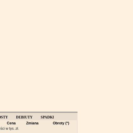
OSTY
DEBIUTY
SPADKI
Cena
Zmiana
Obroty (*)
Y
ści w tys. zł.