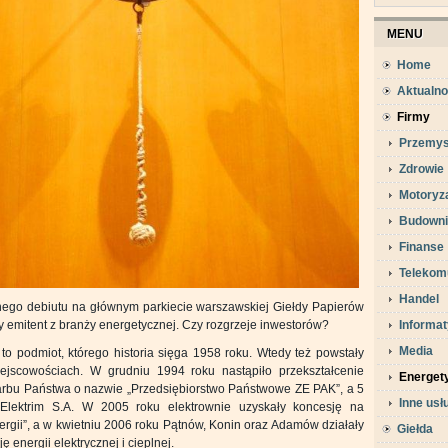
MENU
Home
Aktualno
Firmy
Przemys
Zdrowie
Motoryz
Budowni
Finanse
Telekom
Handel
nego debiutu na głównym parkiecie warszawskiej Giełdy Papierów
 emitent z branży energetycznej. Czy rozgrzeje inwestorów?
Informa
Media
o podmiot, którego historia sięga 1958 roku. Wtedy też powstały
ejscowościach. W grudniu 1994 roku nastąpiło przekształcenie
Energet
arbu Państwa o nazwie „Przedsiębiorstwo Państwowe ZE PAK”, a 5
Inne usł
ł Elektrim S.A. W 2005 roku elektrownie uzyskały koncesję na
ergii”, a w kwietniu 2006 roku Pątnów, Konin oraz Adamów działały
Giełda
energii elektrycznej i cieplnej.