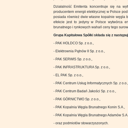
Działalność Emitenta koncentruje się na wyt
producentem energii elektrycznej w Polsce pod
posiada również dwie własne kopalnie węgla br
efekcie jest to jedyny w Polsce wytwórca en
brunatnego i rynkowych wahań ceny tego surow
Grupa Kapitałowa Spółki składa się z następ
- PAK HOLDCO Sp. z o.o.,
- Elektrownia Pątnów II Sp. z o.o.,
- PAK SERWIS Sp. z o.o.,
- PAK INFRASTRUKTURA Sp. z o.o.,
- EL PAK Sp. z o.o.,
- PAK Centrum Usług Informatycznych Sp. z o.o.
- PAK Centrum Badań Jakości Sp. z o.o.,
- PAK GÓRNICTWO Sp. z o.o.,
- PAK Kopalnia Węgla Brunatnego Konin S.A.,
- PAK Kopalnia Węgla Brunatnego Adamów S.A.
- oraz podmiotów stowarzyszonych.