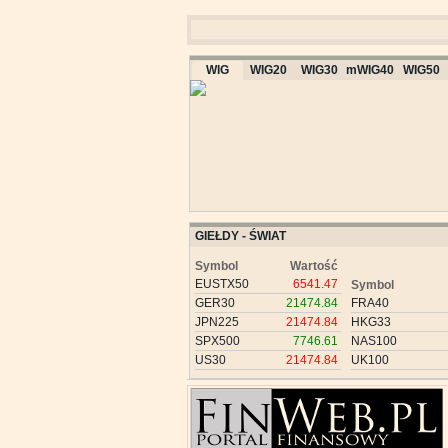
WIG
WIG20
WIG30
mWIG40
WIG50
GIEŁDY - ŚWIAT
Symbol
Wartość
EUSTX50
6541.47
Symbol
GER30
21474.84
FRA40
JPN225
21474.84
HKG33
SPX500
7746.61
NAS100
US30
21474.84
UK100