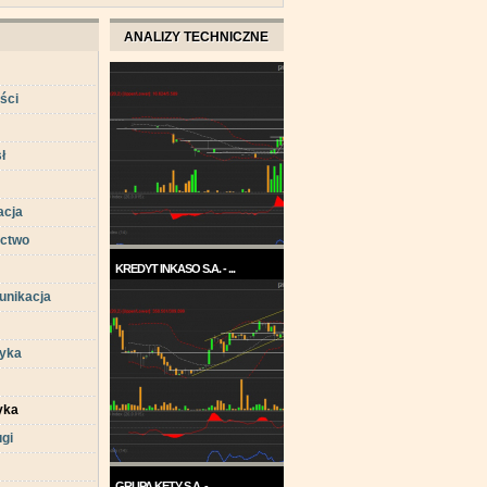
ANALIZY TECHNICZNE
ści
ł
acja
ctwo
KREDYT INKASO S.A. - ...
unikacja
Pod koniec roku 2017, a w
każdym razie w ...
tyka
yka
ugi
GRUPA KĘTY S.A. - ...