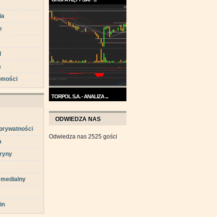
Trend na wykresie Grupy Kęty
ia
jest wzrostowy. ...
e
d
a
omości
TORPOL S.A. - ANALIZA ...
Na przełomie sierpnia i
września wykres Torpolu ...
ODWIEDZA NAS
 prywatności
Odwiedza nas 2525 gości
a
ryny
 medialny
in