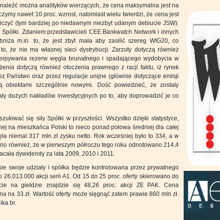
y znaleźć można analityków wierzących, że cena maksymalna jest na
zymy nawet 10 proc. wzrost, natomiast wielu twierdzi, że cena jest
liczyć (tym bardziej po niedawnym niezbyt udanym debiucie JSW).
 Spółki. Zdaniem przedstawicieli CEE Bankwatch Network i innych
bniża m.in. to, że jest zbyt mała aby zasilić szereg WIG20, co
o, że nie ma własnej sieci dystrybucji. Zarzuty dotyczą również
erpywania rezerw węgla brunatnego i spadającego wydobycia w
enia dotyczą również otoczenia prawnego z racji faktu, iż rynek
ez Państwo oraz przez regulacje unijne (głównie dotyczące emisji
ą obiektami szczególnie nowymi. Dość powiedzieć, że zostały
ły dużych nakładów inwestycyjnych po to, aby doprowadzić je co
ukiwać się siły Spółki w przyszłości. Wszystko dzięki statystyce,
znej na mieszkańca Polski to nieco ponad połowa średniej dla całej
ła niemal 317 mln zł zysku netto. Rok wcześniej było to 334, a w
no również, że w pierwszym półroczu tego roku odnotowano 214,4
łacała dywidendy za lata 2009, 2010 i 2011.
e swoje udziały i spółka będzie kontrolowana przez prywatnego
 26.013.000 akcji serii A1. Od 15 do 25 proc. oferty skierowano do
ie na giełdzie znajdzie się 48,26 proc. akcji ZE PAK. Cena
na na 33 zł. Wartość oferty może sięgnąć zatem prawie 860 mln zł.
ka br.