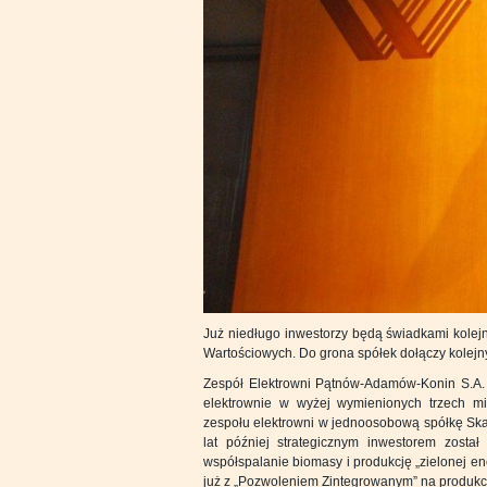
Już niedługo inwestorzy będą świadkami kolej
Wartościowych. Do grona spółek dołączy kolejny
Zespół Elektrowni Pątnów-Adamów-Konin S.A. t
elektrownie w wyżej wymienionych trzech mi
zespołu elektrowni w jednoosobową spółkę Sk
lat później strategicznym inwestorem zosta
współspalanie biomasy i produkcję „zielonej en
już z „Pozwoleniem Zintegrowanym” na produkcję 