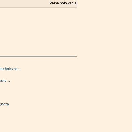
Pełne notowania
techniczna ...
oty ...
gnozy