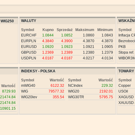
WALUTY
WSKAŹNI
WIG250
Symbol
Kupno
Sprzedaż
Maksimum
Minimum
Symbol
EURCHF
1.0844
1.0852
1.0860
1.0843
Inflacja C
EURPLN
4.3840
4.3900
4.3870
4.3870
Bezroboc
EURUSD
1.0920
1.0923
1.0921
1.0905
PKB
GBPUSD
1.2369
1.2389
1.2380
1.2379
Stopa ref.
USDPLN
4.0187
4.0187
4.0217
4.0134
WIBOR3
INDEKSY - POLSKA
TOWARY
Symbol
Wartość
Symbol
Wartość
Symbol
mWIG40
6122.32
NCIndex
229.32
Copper
Wartość
8729.93
WIG
79577.32
WIG20
2192.01
USOil
21474.84
WIG20lev
355.54
WIG30TR
5795.75
XAGUSD
21474.84
XAUUSD
10901.15