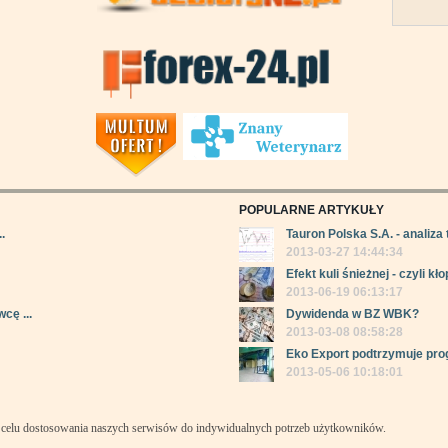
POPULARNE ARTYKUŁY
.
Tauron Polska S.A. - analiza 
2013-03-27 14:44:34
Efekt kuli śnieżnej - czyli kłop
2013-06-19 06:13:17
cę ...
Dywidenda w BZ WBK?
2013-03-08 08:58:28
Eko Export podtrzymuje pro
2013-05-06 10:18:01
celu dostosowania naszych serwisów do indywidualnych potrzeb użytkowników.