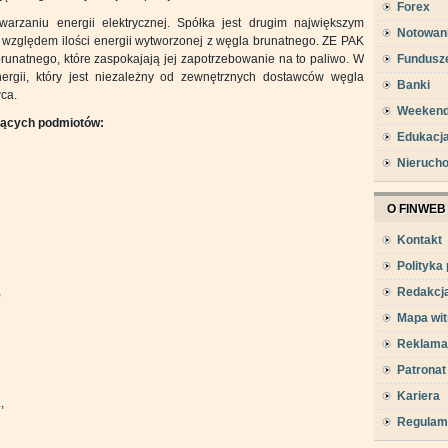
Forex
warzaniu energii elektrycznej. Spółka jest drugim największym
Notowan
 względem ilości energii wytworzonej z węgla brunatnego. ZE PAK
unatnego, które zaspokajają jej zapotrzebowanie na to paliwo. W
Fundusz
ergii, który jest niezależny od zewnętrznych dostawców węgla
Banki
ca.
Weeken
ujących podmiotów:
Edukacj
Nieruch
O FINWEB
Kontakt
Polityka
,
Redakcj
Mapa wit
Reklama
Patronat
Kariera
,
Regulam