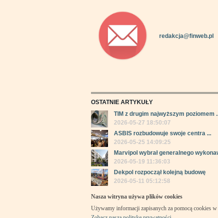
redakcja@finweb.pl
OSTATNIE ARTYKUŁY
TIM z drugim najwyższym poziomem ..
2026-05-27 18:50:07
ASBIS rozbudowuje swoje centra ...
2026-05-25 14:09:25
Marvipol wybrał generalnego wykonaw
2026-05-19 11:36:03
Dekpol rozpoczął kolejną budowę
2026-05-11 05:12:58
Nasza witryna używa plików cookies
Używamy informacji zapisanych za pomocą cookies w 
Zobacz naszą politykę prywatności