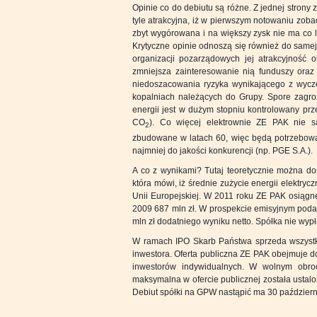
Opinie co do debiutu są różne. Z jednej stron
tyle atrakcyjna, iż w pierwszym notowaniu zobac
zbyt wygórowana i na większy zysk nie ma co 
Krytyczne opinie odnoszą się również do samej
organizacji pozarządowych jej atrakcyjność o
zmniejsza zainteresowanie nią funduszy oraz t
niedoszacowania ryzyka wynikającego z wycz
kopalniach należących do Grupy. Spore zagroż
energii jest w dużym stopniu kontrolowany prz
CO
). Co więcej elektrownie ZE PAK nie s
2
zbudowane w latach 60, więc będą potrzebowa
najmniej do jakości konkurencji (np. PGE S.A.).
A co z wynikami? Tutaj teoretycznie można dosz
która mówi, iż średnie zużycie energii elektryc
Unii Europejskiej. W 2011 roku ZE PAK osiągnę
2009 687 mln zł. W prospekcie emisyjnym poda
mln zł dodatniego wyniku netto. Spółka nie wyp
W ramach IPO Skarb Państwa sprzeda wszystki
inwestora. Oferta publiczna ZE PAK obejmuje do
inwestorów indywidualnych. W wolnym obroc
maksymalna w ofercie publicznej została ustalo
Debiut spółki na GPW nastąpić ma 30 październi