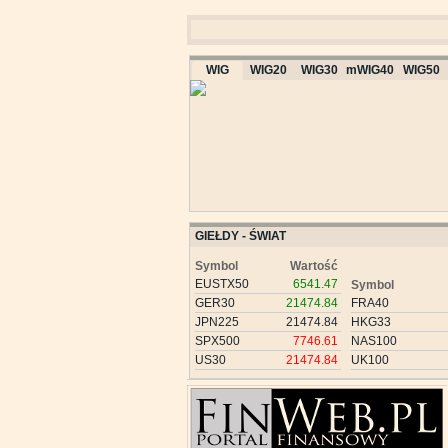
WIG
WIG20
WIG30
mWIG40
WIG50
GIEŁDY - ŚWIAT
Symbol
Wartość
EUSTX50
6541.47
Symbol
GER30
21474.84
FRA40
JPN225
21474.84
HKG33
SPX500
7746.61
NAS100
US30
21474.84
UK100