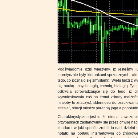
Podświadomie dziś wierzymy, iż jesteśmy l
teoretycznie były kierunkami sprzecznymi - 
tego, co poznało się zmysłami). Wielu ludzi z w
się nauką - psychologią, chemią, biologią. Tym 
odkrycia sprowadzające się do tego, iż g
wywnioskowała coś na temat zdrady małżeńsk
miałoby to znaczyć), skłonności do oszukiwania
stresie", relacji między poranną jogą a popołu
Charakterystyczne jest to, że niemal zawsze b
przypadkach zastanowimy się przez chwilę nad 
zbadać i w jaki sposób zrobili to nasi dzieln
notatki na portalu internetowym do źródło