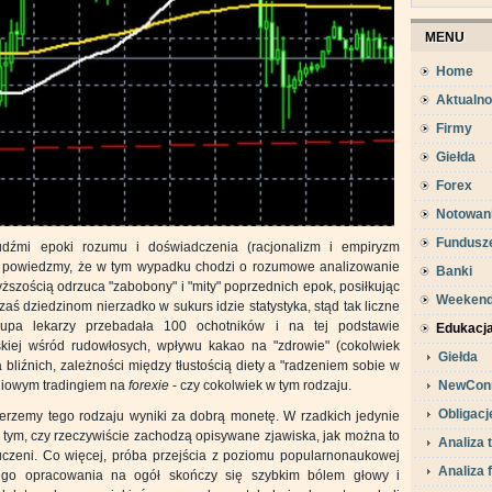
MENU
Home
Aktualno
Firmy
Giełda
Forex
Notowan
Fundusz
udźmi epoki rozumu i doświadczenia (racjonalizm i empiryzm
ale powiedzmy, że w tym wypadku chodzi o rozumowe analizowanie
Banki
yższością odrzuca "zabobony" i "mity" poprzednich epok, posiłkując
Weeken
zaś dziedzinom nierzadko w sukurs idzie statystyka, stąd tak liczne
rupa lekarzy przebadała 100 ochotników i na tej podstawie
Edukacj
iej wśród rudowłosych, wpływu kakao na "zdrowie" (cokolwiek
Giełda
 bliźnich, zależności między tłustością diety a "radzeniem sobie w
dniowym tradingiem na
forexie
- czy cokolwiek w tym rodzaju.
NewCon
Obligacj
ierzemy tego rodzaju wyniki za dobrą monetę. W rzadkich jedynie
tym, czy rzeczywiście zachodzą opisywane zjawiska, jak można to
Analiza 
i uczeni. Co więcej, próba przejścia z poziomu popularnonaukowej
Analiza
wego opracowania na ogół skończy się szybkim bólem głowy i