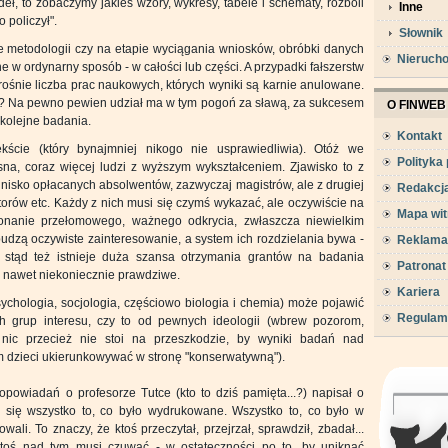
eł, to zobaczymy jakieś wzory, wykresy, tabele i schematy, rozboli
Inne
 policzył".
Słownik
ie metodologii czy na etapie wyciągania wniosków, obróbki danych
Nieruch
one w ordynarny sposób - w całości lub części. A przypadki fałszerstw
h rośnie liczba prac naukowych, których wyniki są karnie anulowane.
je? Na pewno pewien udział ma w tym pogoń za sławą, za sukcesem
O FINWEB
 kolejne badania.
Kontakt
ście (który bynajmniej nikogo nie usprawiedliwia). Otóż we
Polityka
sna, coraz więcej ludzi z wyższym wykształceniem. Zjawisko to z
 nisko opłacanych absolwentów, zazwyczaj magistrów, ale z drugiej
Redakcj
ktorów etc. Każdy z nich musi się czymś wykazać, ale oczywiście na
Mapa wit
onanie przełomowego, ważnego odkrycia, zwłaszcza niewielkim
dzą oczywiste zainteresowanie, a system ich rozdzielania bywa -
Reklama
 stąd też istnieje duża szansa otrzymania grantów na badania
Patronat
i nawet niekoniecznie prawdziwe.
Kariera
sychologia, socjologia, częściowo biologia i chemia) może pojawić
Regulam
ch grup interesu, czy to od pewnych ideologii (wbrew pozorom,
- nic przecież nie stoi na przeszkodzie, by wyniki badań nad
 dzieci ukierunkowywać w stronę "konserwatywną").
powiadań o profesorze Tutce (kto to dziś pamięta...?) napisał o
o się wszystko to, co było wydrukowane. Wszystko to, co było w
ali. To znaczy, że ktoś przeczytał, przejrzał, sprawdził, zbadał...
 ktoś nad tym musi czuwać - w ostateczności po to, by uniknąć