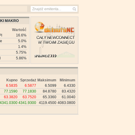
KI MAKRO
Wartość
PI
16.6%
ie
5.0%
1.4%
5.75%
M
5.86%
Kupno
Sprzedaż
Maksimum
Minimum
6.5835
6.5877
6.5099
6.4330
77.1590
77.1830
84.8780
83.4320
63.3820
63.7520
65.3360
61.0040
4341.0300
4341.9300
4119.4500
4083.0800