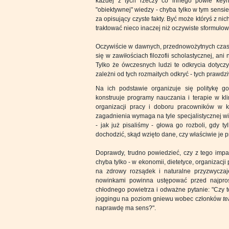
każdej z tych rzeczy co innego powie keynes
"obiektywnej" wiedzy - chyba tylko w tym sensie
za opisujący czyste fakty. Być może któryś z n
traktować nieco inaczej niż oczywiste sformułowa
Oczywiście w dawnych, przednowożytnych czasac
się w zawiłościach filozofii scholastycznej, an
Tylko że ówczesnych ludzi te odkrycia dotyczy
zależni od tych rozmaitych odkryć - tych prawdzi
Na ich podstawie organizuje się politykę go
konstruuje programy nauczania i terapie w kli
organizacji pracy i doboru pracowników w 
zagadnienia wymaga na tyle specjalistycznej wie
- jak już pisaliśmy - głowa go rozboli, gdy 
dochodzić, skąd wzięto dane, czy właściwie je p
Doprawdy, trudno powiedzieć, czy z tego impa
chyba tylko - w ekonomii, dietetyce, organizacj
na zdrowy rozsądek i naturalne przyzwyczaj
nowinkami powinna ustępować przed najprost
chłodnego powietrza i odważne pytanie: "Czy t
joggingu na poziom gniewu wobec członków
t
naprawdę ma sens?".