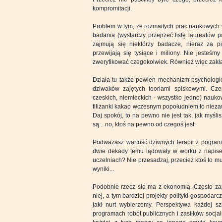
kompromitacji.
Problem w tym, że rozmaitych prac naukowych wy
badania (wystarczy przejrzeć listę laureatów 
zajmują się niektórzy badacze, nieraz za p
przewijają się tysiące i miliony. Nie jesteśm
zweryfikować czegokolwiek. Również więc zakłada
Działa tu także pewien mechanizm psychologi
dziwaków zajętych teoriami spiskowymi. Cze
czeskich, niemieckich - wszystko jedno) nauko
filiżanki kakao wczesnym popołudniem to niezaw
Daj spokój, to na pewno nie jest tak, jak myśl
są... no, ktoś na pewno od czegoś jest.
Podważasz wartość dziwnych terapii z pogranic
dwie dekady temu lądowały w worku z napise
uczelniach? Nie przesadzaj, przecież ktoś to mu
wyniki...
Podobnie rzecz się ma z ekonomią. Często za
niej, a tym bardziej projekty polityki gospodarc
jaki nurt wybierzemy. Perspektywa każdej s
programach robót publicznych i zasiłków socjal