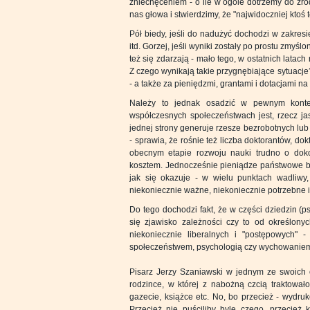
zniechęceniem - o ile w ogóle dotrzemy do źród
nas głowa i stwierdzimy, że "najwidoczniej ktoś to
Pół biedy, jeśli do nadużyć dochodzi w zakres
itd. Gorzej, jeśli wyniki zostały po prostu zmyśl
też się zdarzają - mało tego, w ostatnich latac
Z czego wynikają takie przygnębiające sytuac
- a także za pieniędzmi, grantami i dotacjami na
Należy to jednak osadzić w pewnym kontek
współczesnych społeczeństwach jest, rzecz ja
jednej strony generuje rzesze bezrobotnych lub
- sprawia, że rośnie też liczba doktorantów, do
obecnym etapie rozwoju nauki trudno o dok
kosztem. Jednocześnie pieniądze państwowe bu
jak się okazuje - w wielu punktach wadliwy,
niekoniecznie ważne, niekoniecznie potrzebne 
Do tego dochodzi fakt, że w części dziedzin (p
się zjawisko zależności czy to od określony
niekoniecznie liberalnych i "postępowych" 
społeczeństwem, psychologią czy wychowaniem
Pisarz Jerzy Szaniawski w jednym ze swoich o
rodzince, w której z nabożną czcią traktował
gazecie, książce etc. No, bo przecież - wydrukow
Przecież nie puściliby byle czego, przecież