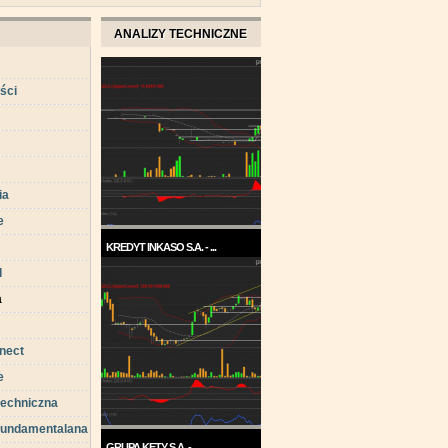
ANALIZY TECHNICZNE
ści
ia
e
KREDYT INKASO S.A. - ...
d
Pod koniec roku 2017, a w
każdym razie w ...
a
nect
e
techniczna
 fundamentalana
GRUPA KĘTY S.A. - ...