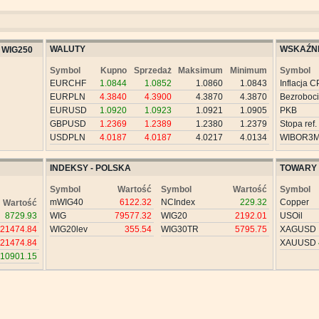
WALUTY
WSKAŹNI
WIG250
Symbol
Kupno
Sprzedaż
Maksimum
Minimum
Symbol
EURCHF
1.0844
1.0852
1.0860
1.0843
Inflacja C
EURPLN
4.3840
4.3900
4.3870
4.3870
Bezroboc
EURUSD
1.0920
1.0923
1.0921
1.0905
PKB
GBPUSD
1.2369
1.2389
1.2380
1.2379
Stopa ref.
USDPLN
4.0187
4.0187
4.0217
4.0134
WIBOR3
INDEKSY - POLSKA
TOWARY
Symbol
Wartość
Symbol
Wartość
Symbol
mWIG40
6122.32
NCIndex
229.32
Copper
Wartość
8729.93
WIG
79577.32
WIG20
2192.01
USOil
21474.84
WIG20lev
355.54
WIG30TR
5795.75
XAGUSD
21474.84
XAUUSD
10901.15