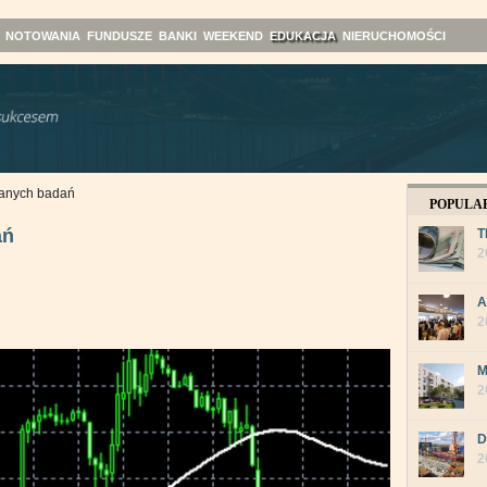
NOTOWANIA
FUNDUSZE
BANKI
WEEKEND
EDUKACJA
NIERUCHOMOŚCI
anych badań
POPULA
ań
T
2
A
2
M
2
D
2