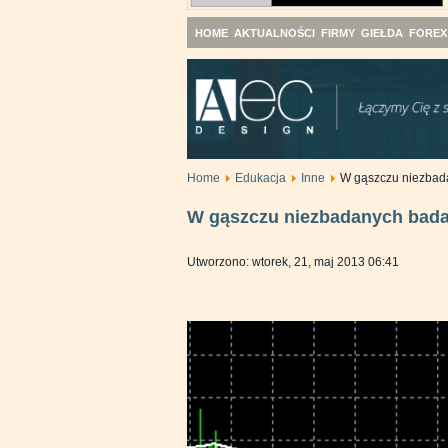
HOME
AKTUALNOŚCI
FIRMY
GIEŁDA
FOREX
Home
Edukacja
Inne
W gąszczu niezbad
W gąszczu niezbadanych bad
Utworzono: wtorek, 21, maj 2013 06:41