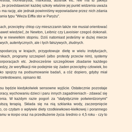
ista, monetarysta, marksista, austriak etc. Nie ma tu jakiejś
, że przedstawiciel każdej szkoły właśnie jej punkt widzenia uważa
ich ma rację, ale jednak powinniśmy wypowiadane przez nich zdania
nia typu "Wieża Eiffla stoi w Paryżu".
h, przeciętny chłop czy mieszczanin także nie musiał orientować
i nawet wiedzieć, że Newton, Leibniz czy Lavoisier czegoś dokonali.
ły w niewielkim stopniu. Dziś natomiast jesteśmy w dużej mierze
wych, autentycznych, ale i tych fałszywych, złudnych.
spodarczą w krajach, przygotowuje dietę w wielu instytucjach,
nikach, programy szczepień (albo protesty przeciw nim), systemy
korporacjach etc. Jednocześnie szczegółowe zbadanie każdego
dzy, że weryfikacji nie podejmie się żaden przeciętny człowiek, bo
tylko spojrzy na podsumowanie badań, a cóż dopiero, gdyby miał
rzetestowano, opisano itd.
su będzie kiedykolwiek sensowne wyjście. Ostatecznie pozostaje
i pracy, wychowaniu dzieci i paru innych zagadnieniach - zdawać się
enia. W każdym razie pogoń za "statystycznie potwierdzonymi"
szą terapią. Składa się na nią szklanka wody, zaczerpnięcie
o, co czytam o wpływie diety rzodkiewkowo-kiełkowej i porannego
eamu
w
korpo
oraz na przedłużenie życia średnio o 4,5 roku - czy to