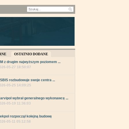
RNE
OSTATNIO DODANE
IM z drugim najwyższym poziomem ...
026-05-27 18:50:07
SBIS rozbudowuje swoje centra ...
026-05-25 14:09:25
arvipol wybrał generalnego wykonawcę ...
026-05-19 11:36:03
ekpol rozpoczął kolejną budowę
026-05-11 05:12:58