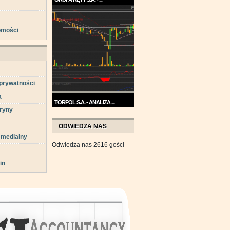
Trend na wykresie Grupy Kęty
jest wzrostowy. ...
omości
 prywatności
a
TORPOL S.A. - ANALIZA ...
ryny
Na przełomie sierpnia i
września wykres Torpolu ...
ODWIEDZA NAS
 medialny
Odwiedza nas 2616 gości
in