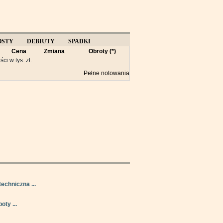
OSTY
DEBIUTY
SPADKI
Cena
Zmiana
Obroty (*)
Y
ści w tys. zł.
Pełne notowania
techniczna ...
oty ...