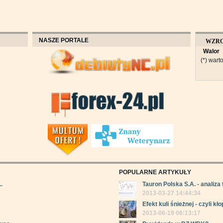
NASZE PORTALE
WZR
Walor
OBROT
(*) warto
POPULARNE ARTYKUŁY
.
Tauron Polska S.A. - analiza 
2013-03-27 14:44:34
Efekt kuli śnieżnej - czyli kłop
2013-06-19 06:13:17