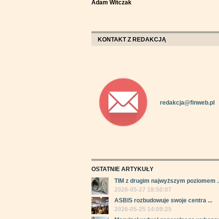
Adam Witczak
KONTAKT Z REDAKCJĄ
redakcja@finweb.pl
OSTATNIE ARTYKUŁY
TIM z drugim najwyższym poziomem ..
2026-05-27 18:50:07
ASBIS rozbudowuje swoje centra ...
2026-05-25 14:09:25