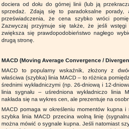
dociera od dołu do górnej linii (lub ją przekrac
sprzedaż. Zdają się to paradoksalne porady,
przeświadczenia, że cena szybko wróci pomiędz
Zazwyczaj przyjmuje się także, że jeśli wstęgi 
zwiększa się prawdopodobieństwo nagłego wybi
drugą stronę.
MACD (
Moving Average Convergence / Divergen
MACD to popularny wskaźnik, złożony z dwóch
właściwa (szybka) linia MACD – to różnica pomi
średnimi wykładniczymi (np. 26-dniową i 12-dniową)
linia sygnału – uśredniona wykładniczo linia M
nakłada się na wykres cen, ale prezentuje na osob
MACD pomaga w określeniu momentów kupna i sp
szybka linia MACD przecina wolną linię (sygnal
można mówić o sygnale kupna. Jeśli natomiast szy