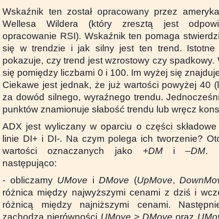
Wskaźnik ten został opracowany przez amerykań
Wellesa Wildera (który zresztą jest odpow
opracowanie RSI). Wskaźnik ten pomaga stwierdzi
się w trendzie i jak silny jest ten trend. Istotn
pokazuje, czy trend jest wzrostowy czy spadkowy
się pomiędzy liczbami 0 i 100. Im wyżej się znajduje,
Ciekawe jest jednak, że już wartości powyżej 40 
za dowód silnego, wyraźnego trendu. Jednocześn
punktów znamionuje słabość trendu lub wręcz konso
ADX jest wyliczany w oparciu o części składowe
linie DI+ i DI-. Na czym polega ich tworzenie? O
wartości oznaczanych jako
+DM
i
–DM
. 
następująco:
- obliczamy
UMove
i
DMove
(
UpMove
,
DownMo
różnica między najwyższymi cenami z dziś i wcz
różnicą między najniższymi cenami. Następn
zachodzą nierówności
UMove > DMove
oraz
UMov