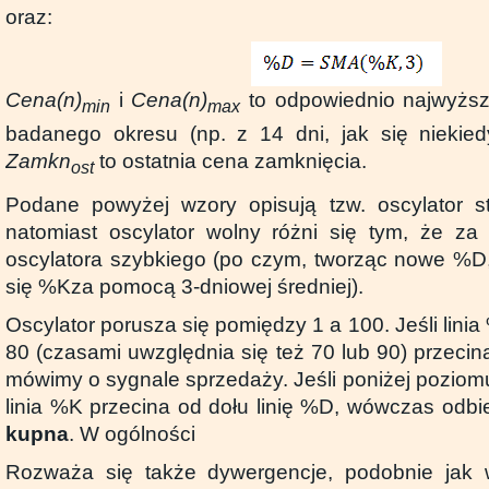
oraz:
Cena(n)
i
Cena(n)
to odpowiednio najwyższ
min
max
badanego okresu (np. z 14 dni, jak się niekied
Zamkn
to ostatnia cena zamknięcia.
ost
Podane powyżej wzory opisują tzw. oscylator st
natomiast oscylator wolny różni się tym, że z
oscylatora szybkiego (po czym, tworząc nowe %D
się %Kza pomocą 3-dniowej średniej).
Oscylator porusza się pomiędzy 1 a 100. Jeśli lin
80 (czasami uwzględnia się też 70 lub 90) przecina
mówimy o sygnale sprzedaży. Jeśli poniżej poziom
linia %K przecina od dołu linię %D, wówczas odbie
kupna
. W ogólności
Rozważa się także dywergencje, podobnie jak