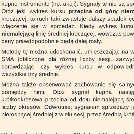
kupno instrumentu (np. akcji). Sygnały te nie są sp
Otóż jeśli wykres kursu
przecina od góry nier
kroczącej, to ruch taki zwiastuje dalszy spadek 
włączenie się w sprzedaż. Kiedy wykres kur
niemalejącą
linię średniej kroczącej, wówczas po
ceny prawdopodobnie będą dalej rosły.
Metodę tę można udoskonalić, umieszczając na wy
SMA (obliczone dla różnej liczby sesji, zazwy
sprawdzając, czy wykres kursu w odpowiedn
wszystkie trzy średnie.
Można także obserwować zachowanie się samych
pomiędzy nimi. Otóż sygnał kupna nastę
krótkookresowa przecina od dołu niemalejącą śre
liczby okresów. Odwrotnie: sygnałem sprzedaży je
nierosnącej średniej z wielu sesji przez średnią kr