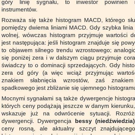
góry linię sygnału, to inwestor powinien 
instrumentów.
Rozważa się także histogram MACD, którego słup
pomiędzy dwiema liniami MACD. Gdy szybka linia 
wolnej, wówczas histogram przyjmuje wartości dod
jest następująca: jeśli histogram znajduje się powyż
to objawem silnego trendu wzrostowego; analogicz
się poniżej zera i w dalszym ciągu przyjmuje cora
świadczy to o dominacji sprzedających. Gdy histo
zera od góry (a więc wciąż przyjmując wartości
znakiem słabnięcia wzrostów, zaś znakiem 
spadkowego jest zbliżanie się ujemnego histogramu
Mocnymi sygnałami są także dywergencje histogram
których ceny podążają jeszcze w danym kierunku,
wskazuje już na odwrócenie sytuacji. Rozró
dywergencji. Dywergencja
bessy (niedźwiedzia)
ceny rosną, ale aktualny szczyt znajdująceg