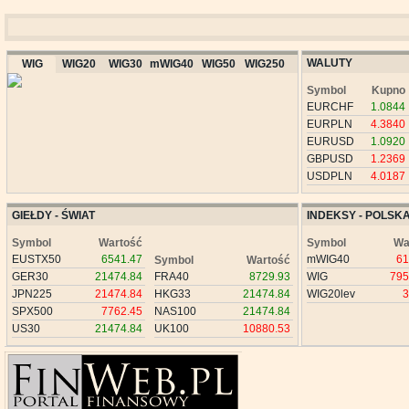
WALUTY
WIG
WIG20
WIG30
mWIG40
WIG50
WIG250
Symbol
Kupno
EURCHF
1.0844
EURPLN
4.3840
EURUSD
1.0920
GBPUSD
1.2369
USDPLN
4.0187
GIEŁDY - ŚWIAT
INDEKSY - POLSK
Symbol
Wartość
Symbol
Wa
EUSTX50
6541.47
mWIG40
61
Symbol
Wartość
GER30
21474.84
FRA40
8729.93
WIG
795
JPN225
21474.84
HKG33
21474.84
WIG20lev
3
SPX500
7762.45
NAS100
21474.84
US30
21474.84
UK100
10880.53