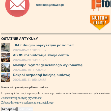
redakcja@finweb.pl
OSTATNIE ARTYKUŁY
TIM z drugim najwyższym poziomem ...
2026-05-27 18:50:07
ASBIS rozbudowuje swoje centra ...
2026-05-25 14:09:25
Marvipol wybrał generalnego wykonawcę ...
2026-05-19 11:36:03
Dekpol rozpoczął kolejną budowę
2026-05-11 05:12:58
Nasza witryna używa plików cookies
Używamy informacji zapisanych za pomocą cookies w celu dostosowania naszych serwisów
Zobacz naszą politykę prywatności
Zobacz dyrektywę parlamentu europejskiego
Akceptuję
Odrzucam