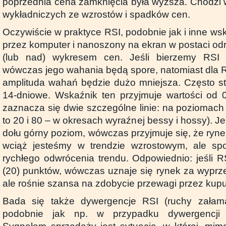
poprzednia cena zamknięcia była wyższa. Chodzi w
wykładniczych ze wzrostów i spadków cen.
Oczywiście w praktyce RSI, podobnie jak i inne wska
przez komputer i nanoszony na ekran w postaci o
(lub nad) wykresem cen. Jeśli bierzemy RSI 
wówczas jego wahania będą spore, natomiast dla R
amplituda wahań będzie dużo mniejsza. Często sto
14-dniowe. Wskaźnik ten przyjmuje wartości od 
zaznacza się dwie szczególne linie: na poziomach 3
to 20 i 80 – w okresach wyraźnej bessy i hossy). Je
dołu górny poziom, wówczas przyjmuje się, że rynek
wciąż jesteśmy w trendzie wzrostowym, ale s
rychłego odwrócenia trendu. Odpowiednio: jeśli R
(20) punktów, wówczas uznaje się rynek za wyprz
ale rośnie szansa na zdobycie przewagi przez kupu
Bada się także dywergencje RSI (ruchy zała
podobnie jak np. w przypadku dywergencji