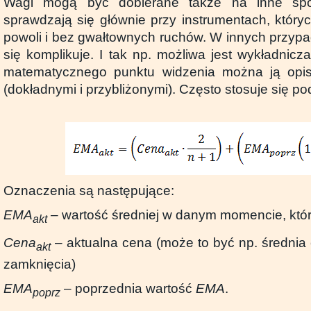
Wagi mogą być dobierane także na inne spo
sprawdzają się głównie przy instrumentach, który
powoli i bez gwałtownych ruchów. W innych przypa
się komplikuje. I tak np. możliwa jest wykładnic
matematycznego punktu widzenia można ją opi
(dokładnymi i przybliżonymi). Często stosuje się po
Oznaczenia są następujące:
EMA
–
wartość średniej w danym momencie, któ
akt
Cena
– aktualna cena (może to być np. średnia 
akt
zamknięcia)
EMA
– poprzednia wartość
EMA
.
poprz