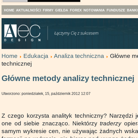
HOME
AKTUALNOŚCI
FIRMY
GIEŁDA
FOREX
NOTOWANIA
FUNDUSZE
BANKI
Home
Edukacja
Analiza techniczna
Główne me
technicznej
Główne metody analizy technicznej
Utworzono: poniedziałek, 15, październik 2012 12:07
Z czego korzysta analityk techniczny? Narzędzi je
one od siebie znacząco. Niektórzy
traderzy
opier
samym wykresie cen, nie używając żadnych wskaź