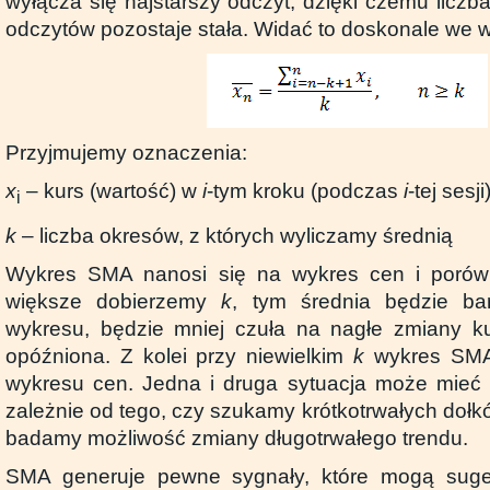
wyłącza się najstarszy odczyt, dzięki czemu licz
odczytów pozostaje stała. Widać to doskonale we 
Przyjmujemy oznaczenia:
x
– kurs (wartość) w
i
-tym kroku (podczas
i
-tej sesji
i
k
– liczba okresów, z których wyliczamy średnią
Wykres SMA nanosi się na wykres cen i porów
większe dobierzemy
k
, tym średnia będzie bar
wykresu, będzie mniej czuła na nagłe zmiany ku
opóźniona. Z kolei przy niewielkim
k
wykres SMA 
wykresu cen. Jedna i druga sytuacja może mieć 
zależnie od tego, czy szukamy krótkotrwałych dołkó
badamy możliwość zmiany długotrwałego trendu.
SMA generuje pewne sygnały, które mogą suge