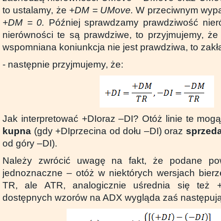
to ustalamy, że
+DM = UMove.
W przeciwnym wypa
+DM = 0.
Później sprawdzamy prawdziwość nieró
nierówności te są prawdziwe, to przyjmujemy, ż
wspomniana koniunkcja nie jest prawdziwa, to zak
- następnie przyjmujemy, że:
Jak interpretować +DIoraz –DI? Otóż linie te mog
kupna
(gdy +DIprzecina od dołu –DI) oraz
sprzed
od góry –DI).
Należy zwrócić uwagę na fakt, że podane po
jednoznaczne – otóż w niektórych wersjach bier
TR, ale ATR, analogicznie uśrednia się też 
dostępnych wzorów na ADX wygląda zaś następuj