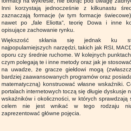
formacji na wykresie, nie biorąc pod uwagę żadnyc
Inni korzystają jednocześnie z kilkunastu śred
zaznaczają formacje (w tym formacje świecowe),
nawet po „fale Eliotta”, teorię Dowa i inne k
opisujące zachowanie rynku.
Większość skłania się jednak ku sto
najpopularniejszych narzędzi, takich jak RSI, MAC
oporu czy średnie ruchome. W kolejnych punktac
czym polegają te i inne metody oraz jak je stosowa
na uwadze, że gracze giełdowi mogą (zwłaszcza,
bardziej zaawansowanych programów oraz posiada
matematyczną) konstruować własne wskaźniki. Co
portalach internetowych toczą się długie dyskusje 
wskaźników i okoliczności, w których sprawdzają 
celem nie jest wnikać w tego rodzaju niu
zaprezentować główne pojęcia.