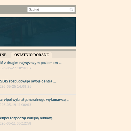
RNE
OSTATNIO DODANE
IM z drugim najwyższym poziomem ...
026-05-27 18:50:07
SBIS rozbudowuje swoje centra ...
026-05-25 14:09:25
arvipol wybrał generalnego wykonawcę ...
026-05-19 11:36:03
ekpol rozpoczął kolejną budowę
026-05-11 05:12:58