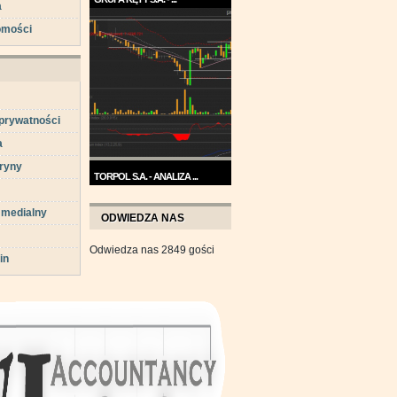
a
Trend na wykresie Grupy Kęty
omości
jest wzrostowy. ...
 prywatności
a
ryny
TORPOL S.A. - ANALIZA ...
Na przełomie sierpnia i
 medialny
września wykres Torpolu ...
ODWIEDZA NAS
Odwiedza nas 2849 gości
in