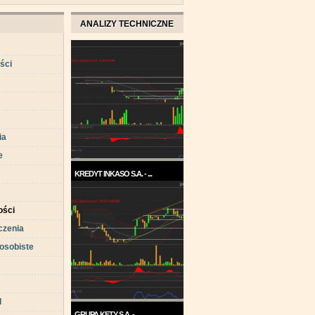
ANALIZY TECHNICZNE
ści
ia
e
KREDYT INKASO S.A. - ...
Pod koniec roku 2017, a w
każdym razie w ...
ści
czenia
osobiste
d
GRUPA KĘTY S.A. - ...