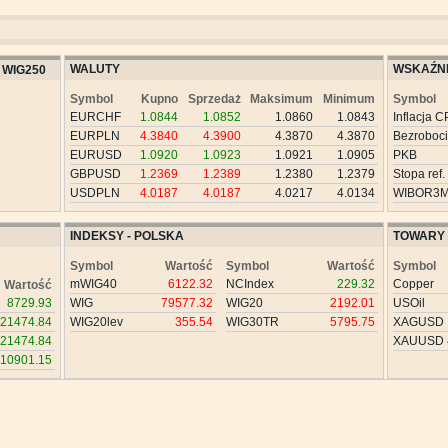
WALUTY
WSKAŹNI
WIG250
Symbol
Kupno
Sprzedaż
Maksimum
Minimum
Symbol
EURCHF
1.0844
1.0852
1.0860
1.0843
Inflacja C
EURPLN
4.3840
4.3900
4.3870
4.3870
Bezroboc
EURUSD
1.0920
1.0923
1.0921
1.0905
PKB
GBPUSD
1.2369
1.2389
1.2380
1.2379
Stopa ref.
USDPLN
4.0187
4.0187
4.0217
4.0134
WIBOR3
INDEKSY - POLSKA
TOWARY
Symbol
Wartość
Symbol
Wartość
Symbol
mWIG40
6122.32
NCIndex
229.32
Copper
Wartość
8729.93
WIG
79577.32
WIG20
2192.01
USOil
21474.84
WIG20lev
355.54
WIG30TR
5795.75
XAGUSD
21474.84
XAUUSD
10901.15