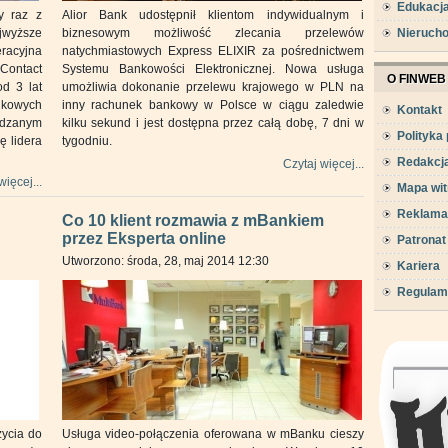
Edukacj
y raz z
Alior Bank udostępnił klientom indywidualnym i
ajwyższe
biznesowym możliwość zlecania przelewów
Nieruch
racyjna
natychmiastowych Express ELIXIR za pośrednictwem
 Contact
Systemu Bankowości Elektronicznej. Nowa usługa
O FINWEB
d 3 lat
umożliwia dokonanie przelewu krajowego w PLN na
nkowych
inny rachunek bankowy w Polsce w ciągu zaledwie
Kontakt
wadzanym
kilku sekund i jest dostępna przez całą dobę, 7 dni w
Polityka
ę lidera
tygodniu.
Redakcj
Czytaj więcej...
więcej...
Mapa wit
Reklama
Co 10 klient rozmawia z mBankiem
przez Eksperta online
Patronat
Utworzono: środa, 28, maj 2014 12:30
Kariera
Regulam
ycia do
Usługa video-połączenia oferowana w mBanku cieszy