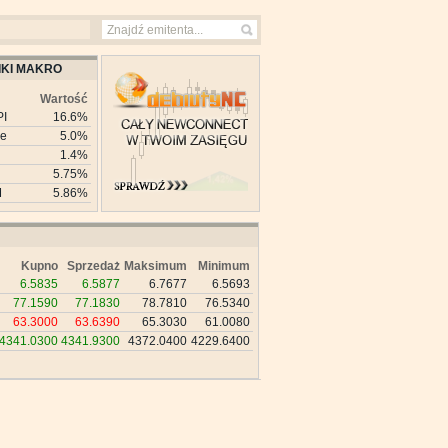
KI MAKRO
Wartość
PI
16.6%
ie
5.0%
1.4%
5.75%
M
5.86%
Kupno
Sprzedaż
Maksimum
Minimum
6.5835
6.5877
6.7677
6.5693
77.1590
77.1830
78.7810
76.5340
63.3000
63.6390
65.3030
61.0080
4341.0300
4341.9300
4372.0400
4229.6400