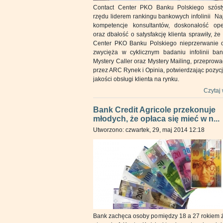
Contact Center PKO Banku Polskiego szóst
rzędu liderem rankingu bankowych infolinii N
kompetencje konsultantów, doskonałość ope
oraz dbałość o satysfakcję klienta sprawiły, że
Center PKO Banku Polskiego nieprzerwanie o
zwycięża w cyklicznym badaniu infolinii ba
Mystery Caller oraz Mystery Mailing, przepro
przez ARC Rynek i Opinia, potwierdzając pozycj
jakości obsługi klienta na rynku.
Czytaj 
Bank Credit Agricole przekonuje
młodych, że opłaca się mieć w n...
Utworzono: czwartek, 29, maj 2014 12:18
Bank zachęca osoby pomiędzy 18 a 27 rokiem ż