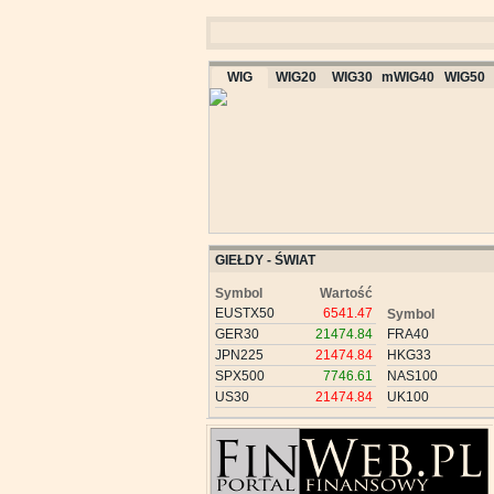
WIG
WIG20
WIG30
mWIG40
WIG50
GIEŁDY - ŚWIAT
Symbol
Wartość
EUSTX50
6541.47
Symbol
GER30
21474.84
FRA40
JPN225
21474.84
HKG33
SPX500
7746.61
NAS100
US30
21474.84
UK100