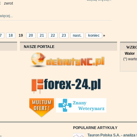
ć zwrot
więcej...
7
18
19
20
21
22
23
nast.
koniec
»
NASZE PORTALE
WZR
Walor
OBROT
(*) warto
POPULARNE ARTYKUŁY
.
Tauron Polska S.A. - analiza 