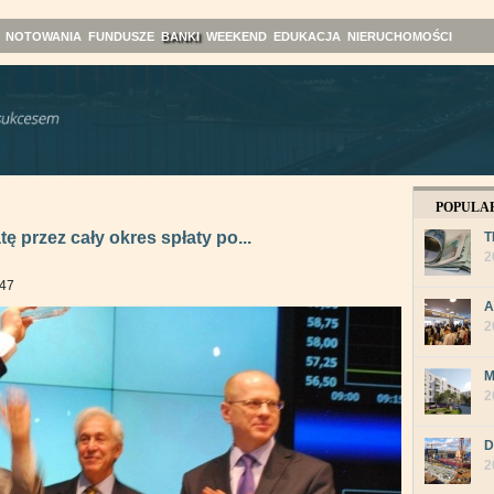
NOTOWANIA
FUNDUSZE
BANKI
WEEKEND
EDUKACJA
NIERUCHOMOŚCI
POPULA
ę przez cały okres spłaty po...
T
2
:47
A
2
M
2
D
2