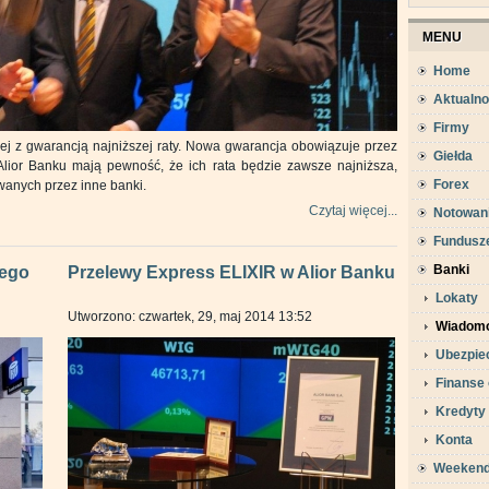
MENU
Home
Aktualno
Firmy
ej z gwarancją najniższej raty. Nowa gwarancja obowiązuje przez
Giełda
Alior Banku mają pewność, że ich rata będzie zawsze najniższa,
Forex
wanych przez inne banki.
Czytaj więcej...
Notowan
Fundusz
Banki
iego
Przelewy Express ELIXIR w Alior Banku
Lokaty
Utworzono: czwartek, 29, maj 2014 13:52
Wiadomo
Ubezpie
Finanse 
Kredyty
Konta
Weeken