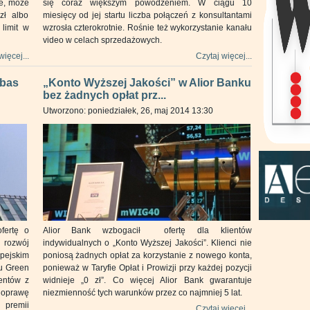
je, może
się coraz większym powodzeniem. W ciągu 10
zł albo
miesięcy od jej startu liczba połączeń z konsultantami
limit w
wzrosła czterokrotnie. Rośnie też wykorzystanie kanału
video w celach sprzedażowych.
więcej...
Czytaj więcej...
ibas
„Konto Wyższej Jakości” w Alior Banku
bez żadnych opłat prz...
Utworzono: poniedziałek, 26, maj 2014 13:30
fertę o
Alior Bank wzbogacił ofertę dla klientów
 rozwój
indywidualnych o „Konto Wyższej Jakości”. Klienci nie
pejskim
poniosą żadnych opłat za korzystanie z nowego konta,
u Green
ponieważ w Taryfie Opłat i Prowizji przy każdej pozycji
ientów z
widnieje „0 zł”. Co więcej Alior Bank gwarantuje
oprawę
niezmienność tych warunków przez co najmniej 5 lat.
premii
Czytaj więcej...