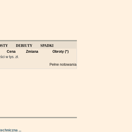
OSTY
DEBIUTY
SPADKI
Cena
Zmiana
Obroty (*)
Y
ści w tys. zł.
Pełne notowania
techniczna ...