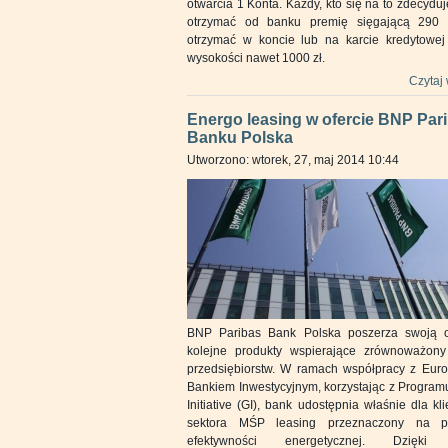
otwarcia 1 Konta. Każdy, kto się na to zdecydu
otrzymać od banku premię sięgającą 290 
otrzymać w koncie lub na karcie kredytowej 
wysokości nawet 1000 zł.
Czytaj 
Energo leasing w ofercie BNP Par
Banku Polska
Utworzono: wtorek, 27, maj 2014 10:44
BNP Paribas Bank Polska poszerza swoją o
kolejne produkty wspierające zrównoważony
przedsiębiorstw. W ramach współpracy z Euro
Bankiem Inwestycyjnym, korzystając z Program
Initiative (GI), bank udostępnia właśnie dla kl
sektora MŚP leasing przeznaczony na p
efektywności energetycznej. Dzięki 