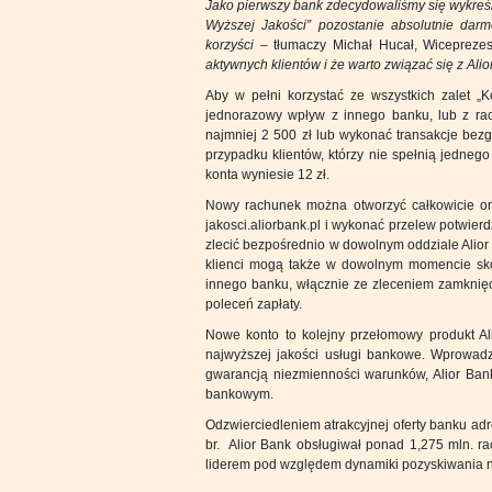
Jako pierwszy bank zdecydowaliśmy się wykreślić
Wyższej Jakości” pozostanie absolutnie dar
korzyści
– tłumaczy Michał Hucał, Wiceprezes
aktywnych klientów i że warto związać się z Ali
Aby w pełni korzystać ze wszystkich zalet „
jednorazowy wpływ z innego banku, lub z r
najmniej 2 500 zł lub wykonać transakcje bez
przypadku klientów, którzy nie spełnią jedneg
konta wyniesie 12 zł.
Nowy rachunek można otworzyć całkowicie onl
jakosci.aliorbank.pl i wykonać przelew potwie
zlecić bezpośrednio w dowolnym oddziale Alior 
klienci mogą także w dowolnym momencie skor
innego banku, włącznie ze zleceniem zamknięc
poleceń zapłaty.
Nowe konto to kolejny przełomowy produkt Ali
najwyższej jakości usługi bankowe. Wprowadza
gwarancją niezmienności warunków, Alior Ban
bankowym.
Odzwierciedleniem atrakcyjnej oferty banku adr
br. Alior Bank obsługiwał ponad 1,275 mln. 
liderem pod względem dynamiki pozyskiwania n