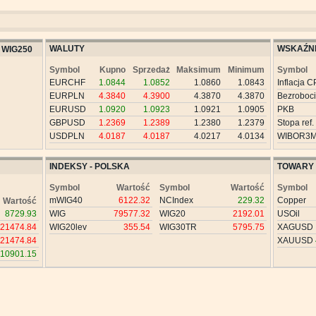
WALUTY
WSKAŹNI
WIG250
Symbol
Kupno
Sprzedaż
Maksimum
Minimum
Symbol
EURCHF
1.0844
1.0852
1.0860
1.0843
Inflacja C
EURPLN
4.3840
4.3900
4.3870
4.3870
Bezroboc
EURUSD
1.0920
1.0923
1.0921
1.0905
PKB
GBPUSD
1.2369
1.2389
1.2380
1.2379
Stopa ref.
USDPLN
4.0187
4.0187
4.0217
4.0134
WIBOR3
INDEKSY - POLSKA
TOWARY
Symbol
Wartość
Symbol
Wartość
Symbol
mWIG40
6122.32
NCIndex
229.32
Copper
Wartość
8729.93
WIG
79577.32
WIG20
2192.01
USOil
21474.84
WIG20lev
355.54
WIG30TR
5795.75
XAGUSD
21474.84
XAUUSD
10901.15