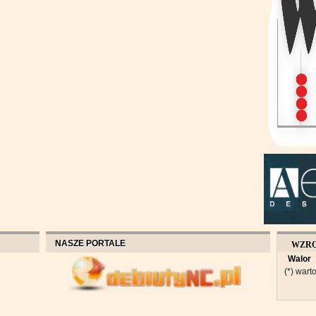
NASZE PORTALE
WZR
Walor
OBROT
(*) warto