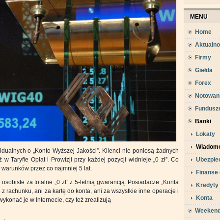
MENU
Home
Aktualno
Firmy
Giełda
Forex
Notowan
Fundusz
Banki
Lokaty
Wiadomo
widualnych o „Konto Wyższej Jakości”. Klienci nie poniosą żadnych
w Taryfie Opłat i Prowizji przy każdej pozycji widnieje „0 zł”. Co
Ubezpie
 warunków przez co najmniej 5 lat.
Finanse 
 osobiste za totalne „0 zł” z 5-letnią gwarancją. Posiadacze „Konta
Kredyty
z rachunku, ani za kartę do konta, ani za wszystkie inne operacje i
Konta
wykonać je w Internecie, czy też zrealizują
Weeken