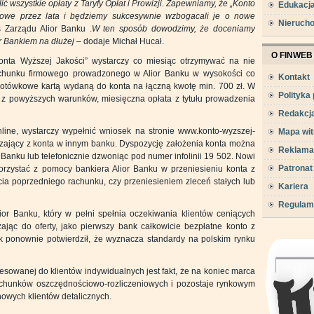
 wszystkie opłaty z Taryfy Opłat i Prowizji. Zapewniamy, że „Konto
Edukacj
mowe przez lata i będziemy sukcesywnie wzbogacali je o nowe
Nieruch
 Zarządu Alior Banku .
W ten sposób dowodzimy, że doceniamy
or Bankiem na dłużej –
dodaje Michał Hucał.
O FINWEB
Konta Wyższej Jakości” wystarczy co miesiąc otrzymywać na nie
achunku firmowego prowadzonego w Alior Banku w wysokości co
Kontakt
gotówkowe kartą wydaną do konta na łączną kwotę min. 700 zł. W
Polityka
o z powyższych warunków, miesięczna opłata z tytułu prowadzenia
Redakcj
ine, wystarczy wypełnić wniosek na stronie www.konto-wyzszej-
Mapa wit
rdzający z konta w innym banku. Dyspozycję założenia konta można
Reklama
Banku lub telefonicznie dzwoniąc pod numer infolinii 19 502. Nowi
Patronat
zystać z pomocy bankiera Alior Banku w przeniesieniu konta z
ia poprzedniego rachunku, czy przeniesieniem zleceń stałych lub
Kariera
Regulam
or Banku, który w pełni spełnia oczekiwania klientów ceniących
jąc do oferty, jako pierwszy bank całkowicie bezpłatne konto z
k ponownie potwierdził, że wyznacza standardy na polskim rynku
esowanej do klientów indywidualnych jest fakt, że na koniec marca
rachunków oszczędnościowo-rozliczeniowych i pozostaje rynkowym
owych klientów detalicznych.