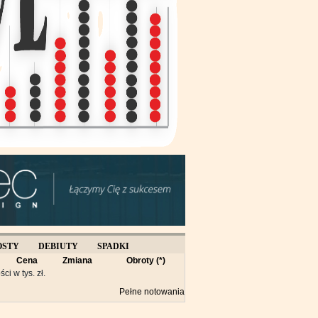
OSTY
DEBIUTY
SPADKI
Cena
Zmiana
Obroty (*)
Y
ści w tys. zł.
Pełne notowania