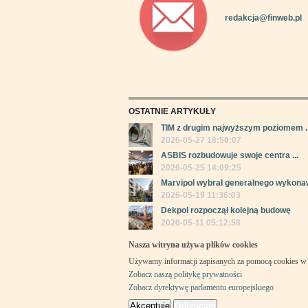
redakcja@finweb.pl
OSTATNIE ARTYKUŁY
TIM z drugim najwyższym poziomem ..
2026-05-27 18:50:07
ASBIS rozbudowuje swoje centra ...
2026-05-25 14:09:25
Marvipol wybrał generalnego wykonaw
2026-05-19 11:36:03
Dekpol rozpoczął kolejną budowę
2026-05-11 05:12:58
Nasza witryna używa plików cookies
Używamy informacji zapisanych za pomocą cookies w 
Zobacz naszą politykę prywatności
Zobacz dyrektywę parlamentu europejskiego
Akceptuję
Odrzucam