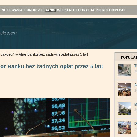
NOTOWANIA
FUNDUSZE
BANKI
WEEKEND
EDUKACJA
NIERUCHOMOŚCI
Jakości” w Alior Banku bez żadnych opłat przez 5 lat!
POPULA
or Banku bez żadnych opłat przez 5 lat!
T
2
A
2
M
2
D
2