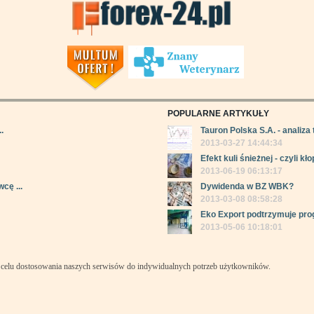
POPULARNE ARTYKUŁY
.
Tauron Polska S.A. - analiza 
2013-03-27 14:44:34
Efekt kuli śnieżnej - czyli kłop
2013-06-19 06:13:17
cę ...
Dywidenda w BZ WBK?
2013-03-08 08:58:28
Eko Export podtrzymuje pro
2013-05-06 10:18:01
celu dostosowania naszych serwisów do indywidualnych potrzeb użytkowników.