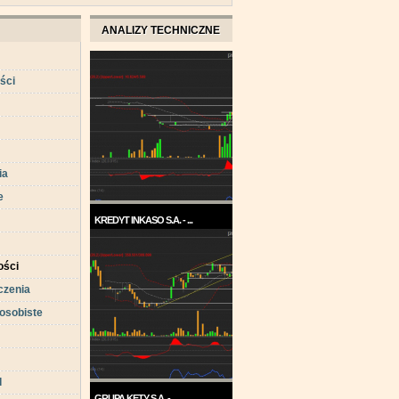
ANALIZY TECHNICZNE
ści
ia
e
KREDYT INKASO S.A. - ...
Pod koniec roku 2017, a w
każdym razie w ...
ści
czenia
osobiste
d
GRUPA KĘTY S.A. - ...