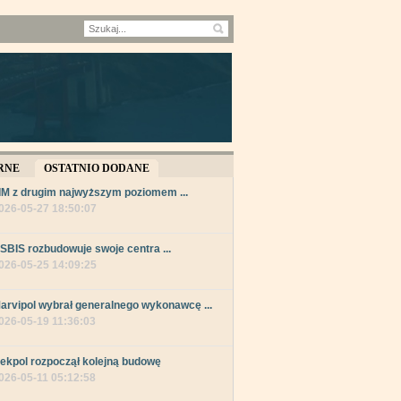
RNE
OSTATNIO DODANE
IM z drugim najwyższym poziomem ...
026-05-27 18:50:07
SBIS rozbudowuje swoje centra ...
026-05-25 14:09:25
arvipol wybrał generalnego wykonawcę ...
026-05-19 11:36:03
ekpol rozpoczął kolejną budowę
026-05-11 05:12:58