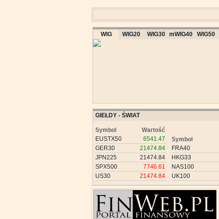
WIG
WIG20
WIG30
mWIG40
WIG50
GIEŁDY - ŚWIAT
Symbol
Wartość
EUSTX50
6541.47
Symbol
GER30
21474.84
FRA40
JPN225
21474.84
HKG33
SPX500
7746.61
NAS100
US30
21474.84
UK100