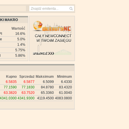
KI MAKRO
Wartość
PI
16.6%
ie
5.0%
1.4%
5.75%
M
5.86%
Kupno
Sprzedaż
Maksimum
Minimum
6.5835
6.5877
6.5099
6.4330
77.1590
77.1830
84.8780
83.4320
63.3820
63.7520
65.3360
61.0040
4341.0300
4341.9300
4119.4500
4083.0800