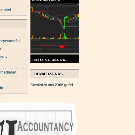
a
Trend na wykresie Grupy Kęty
omości
jest wzrostowy. ...
 prywatności
a
ryny
TORPOL S.A. - ANALIZA ...
Na przełomie sierpnia i
 medialny
września wykres Torpolu ...
ODWIEDZA NAS
Odwiedza nas 2386 gości
in