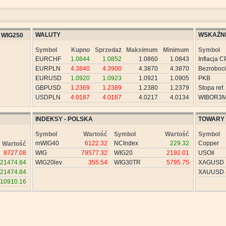
WALUTY
WSKAŹNI
WIG250
Symbol
Kupno
Sprzedaż
Maksimum
Minimum
Symbol
EURCHF
1.0844
1.0852
1.0860
1.0843
Inflacja C
EURPLN
4.3840
4.3900
4.3870
4.3870
Bezroboc
EURUSD
1.0920
1.0923
1.0921
1.0905
PKB
GBPUSD
1.2369
1.2389
1.2380
1.2379
Stopa ref.
USDPLN
4.0187
4.0187
4.0217
4.0134
WIBOR3
INDEKSY - POLSKA
TOWARY
Symbol
Wartość
Symbol
Wartość
Symbol
mWIG40
6122.32
NCIndex
229.32
Copper
Wartość
8727.08
WIG
79577.32
WIG20
2192.01
USOil
21474.84
WIG20lev
355.54
WIG30TR
5795.75
XAGUSD
21474.84
XAUUSD
10910.16