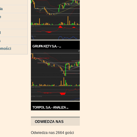
ia
e
d
a
GRUPA KĘTY S.A. - ...
omości
Trend na wykresie Grupy Kęty
jest wzrostowy. ...
TORPOL S.A. - ANALIZA ...
Na przełomie sierpnia i
września wykres Torpolu ...
ODWIEDZA NAS
Odwiedza nas 2664 gości