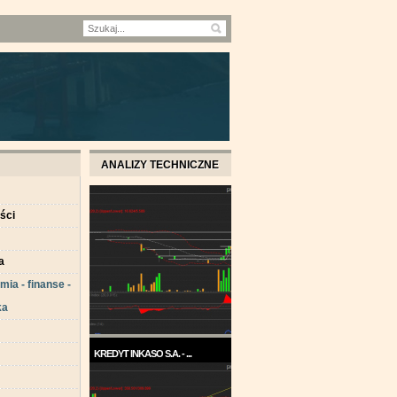
ANALIZY TECHNICZNE
ści
a
ia - finanse -
ka
KREDYT INKASO S.A. - ...
Pod koniec roku 2017, a w
każdym razie w ...