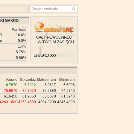
KI MAKRO
Wartość
PI
16.6%
ie
5.0%
1.4%
5.75%
M
5.86%
Kupno
Sprzedaż
Maksimum
Minimum
6.7870
6.7912
6.8617
6.6906
75.6670
75.7010
76.2380
74.5740
61.6450
61.9650
63.0670
61.3940
4263.1600
4263.4600
4304.3200
4245.4800