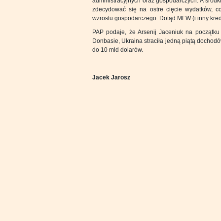
administracyjnych oraz gospodarczych. A środk
zdecydować się na ostre cięcie wydatków, co
wzrostu gospodarczego. Dotąd MFW (i inny kredy
PAP podaje, że Arsenij Jaceniuk na początku 
Donbasie, Ukraina straciła jedną piątą dochodó
do 10 mld dolarów.
Jacek Jarosz