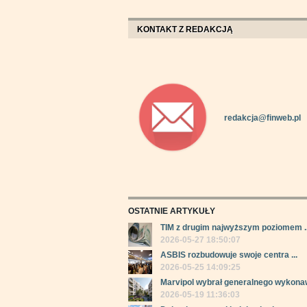
KONTAKT Z REDAKCJĄ
redakcja@finweb.pl
OSTATNIE ARTYKUŁY
TIM z drugim najwyższym poziomem ..
2026-05-27 18:50:07
ASBIS rozbudowuje swoje centra ...
2026-05-25 14:09:25
Marvipol wybrał generalnego wykonaw
2026-05-19 11:36:03