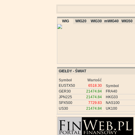
WIG
WIG20
WIG30
mWIG40
WIG50
GIEŁDY - ŚWIAT
Symbol
Wartość
EUSTX50
6518.30
Symbol
GER30
21474.84
FRA40
JPN225
21474.84
HKG33
SPX500
7729.83
NAS100
US30
21474.84
UK100