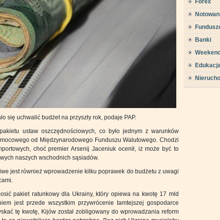
Forex
Notowan
Fundusz
Banki
Weeken
Edukacj
Nieruch
 się uchwalić budżet na przyszły rok, podaje PAP.
 pakietu ustaw oszczędnościowych, co było jednym z warunków
u pomocowego od Międzynarodowego Funduszu Walutowego. Chodzi
portowych, choć premier Arsenij Jaceniuk ocenił, iż może być to
owych naszych wschodnich sąsiadów.
liwe jest również wprowadzenie kilku poprawek do budżetu z uwagi
cami.
sić pakiet ratunkowy dla Ukrainy, który opiewa na kwotę 17 mld
iem jest przede wszystkim przywrócenie tamtejszej gospodarce
yskać tę kwotę, Kijów został zobligowany do wprowadzania reform