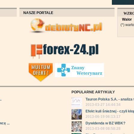
NASZE PORTALE
WZR
Walor
OBROT
(*) warto
POPULARNE ARTYKUŁY
.
Tauron Polska S.A. - analiza 
2013-03-27 14:44:34
Efekt kuli śnieżnej - czyli kłop
2013-06-19 06:13:17
cę ...
Dywidenda w BZ WBK?
2013-03-08 08:58:28