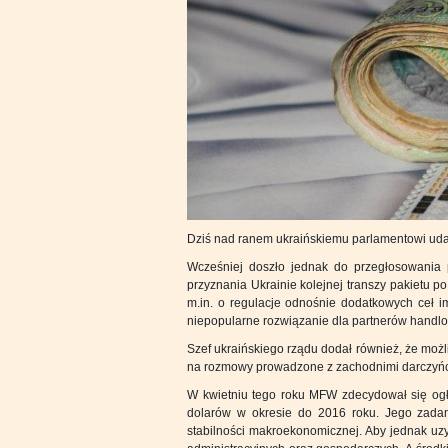
Dziś nad ranem ukraińskiemu parlamentowi udało
Wcześniej doszło jednak do przegłosowania
przyznania Ukrainie kolejnej transzy pakiet
m.in. o regulacje odnośnie dodatkowych ceł im
niepopularne rozwiązanie dla partnerów handl
Szef ukraińskiego rządu dodał również, że moż
na rozmowy prowadzone z zachodnimi darczyń
W kwietniu tego roku MFW zdecydował się ogło
dolarów w okresie do 2016 roku. Jego zadan
stabilności makroekonomicznej. Aby jednak uz