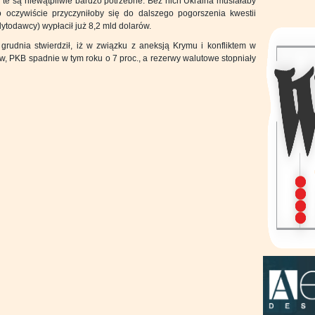
i te są niewątpliwie bardzo potrzebne. Bez nich Ukraina musiałaby
 oczywiście przyczyniłoby się do dalszego pogorszenia kwestii
todawcy) wypłacił już 8,2 mld dolarów.
grudnia stwierdził, iż w związku z aneksją Krymu i konfliktem w
w, PKB spadnie w tym roku o 7 proc., a rezerwy walutowe stopniały