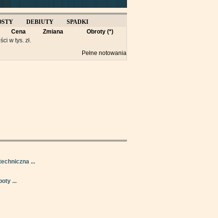
OSTY
DEBIUTY
SPADKI
Cena
Zmiana
Obroty (*)
Y
ści w tys. zł.
Pełne notowania
techniczna ...
oty ...