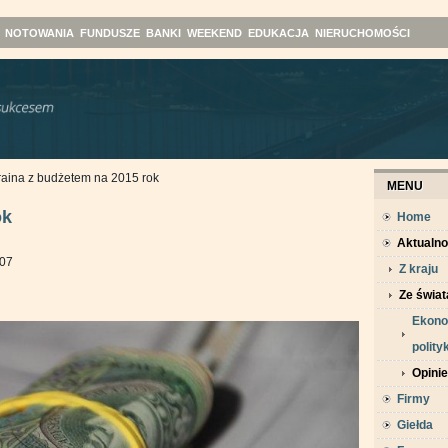
NOTOWANIA
FUNDUSZE
BANKI
WEEKEND
EDUKACJA
NIERUCHOMOŚCI
aina z budżetem na 2015 rok
MENU
ok
Home
Aktualno
:07
Z kraju
Ze świat
Ekonom
polity
Opinie
Firmy
Giełda