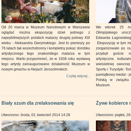
Od 20 marca w Muzeum Narodowym w Warszawie
We wtorek 25 ma
oglądać można ekspozycję dzieł jednego z
Olimpijskiego uro
najwybitniejszych polskich malarzy drugiej połowy XIX
Edwarda Łagowskiego
wieku - Aleksandra Gierymskiego. Jest to pierwszy po
Ekspozycję w tym mi
76 latach tak wszechstronny i kompletny pokaz dorobku
zorganizowało po ra
artystycznego tego znakomitego malarza w tym
przybyli goście r
miejscu. Warto przypomnieć, że w 1938 roku wystawą
artystyczne, kultur
tego artysty zainaugurowano działalność Muzeum w
wieloletniej owocn
nowym gmachu w Alejach Jerozolimskich.
Sportu i Turystyki -T
pamiątkowy medal - j
Czytaj więcej...
Polską w związku
Muzeum.
Biały szum dla zrelaksowania się
Żywe kobierce 
Utworzono: środa, 02, kwiecień 2014 14:28
Utworzono: piątek, 28