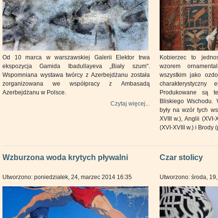
Od 10 marca w warszawskiej Galerii Elektor trwa
Kobierzec to jedno
ekspozycja Gamida Ibadullayeva „Biały szum".
wzorem ornamental
Wspomniana wystawa twórcy z Azerbejdżanu została
wszystkim jako ozdo
zorganizowana we współpracy z Ambasadą
charakterystyczny 
Azerbejdżanu w Polsce.
Produkowane są te
Bliskiego Wschodu. 
Czytaj więcej...
były na wzór tych wsc
XVIII w.), Anglii (XV
(XVI-XVIII w.) i Brody 
Wzburzona woda krytych pływalni
Czar stolicy
Utworzono: poniedziałek, 24, marzec 2014 16:35
Utworzono: środa, 19