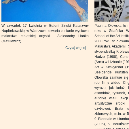
W czwartek 17 kwietnia w Galerii Sztuki Katarzyny
Paulina Ołowska to 
Napiórkowskiej w Warszawie otwarta zostanie wystawa
roku w Gdańsku. W
malarstwa elbląskiej artystki - Aleksandry Hońko
School of the Art Inst
(Matulewicz).
2000 roku studiowała
Malarstwa Akademii 
Czytaj więcej...
stypendystką Królew
Hadze (1988), Centr
(Arco) w Lizbonie (19
Art w Kitakyushu (1
Beeldende Kunsten
Ołowska zajmuje się 
robi filmy wideo. Ch
wyrazu, jak kolaż, i
asamblaż, rysunek, 
autorką wielu akcji
artystyczne środk
użytkowej. Brała 
zbiorowych, m.in. w 
9. Biennale w Istambu
(2005), 5. Berlińsk