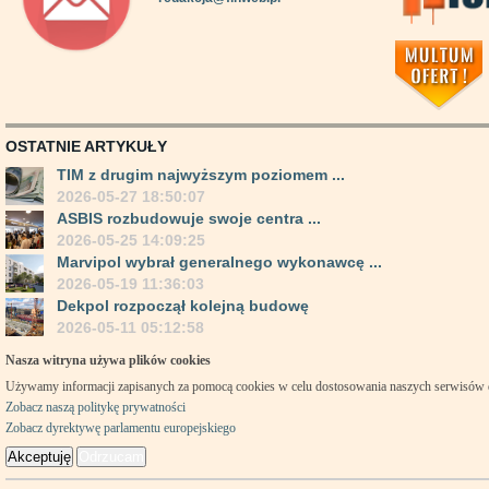
OSTATNIE ARTYKUŁY
TIM z drugim najwyższym poziomem ...
2026-05-27 18:50:07
ASBIS rozbudowuje swoje centra ...
2026-05-25 14:09:25
Marvipol wybrał generalnego wykonawcę ...
2026-05-19 11:36:03
Dekpol rozpoczął kolejną budowę
2026-05-11 05:12:58
Nasza witryna używa plików cookies
Używamy informacji zapisanych za pomocą cookies w celu dostosowania naszych serwisów
Zobacz naszą politykę prywatności
Zobacz dyrektywę parlamentu europejskiego
Akceptuję
Odrzucam