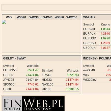
WALUTY
WIG
WIG20
WIG30
mWIG40
WIG50
WIG250
Symbol
Kupno
EURCHF
1.0844
EURPLN
4.3840
EURUSD
1.0920
GBPUSD
1.2369
USDPLN
4.0187
GIEŁDY - ŚWIAT
INDEKSY - POLSK
Symbol
Wartość
Symbol
Wa
EUSTX50
6541.47
mWIG40
61
Symbol
Wartość
GER30
21474.84
FRA40
8729.93
WIG
795
JPN225
21474.84
HKG33
21474.84
WIG20lev
3
SPX500
7746.61
NAS100
21474.84
US30
21474.84
UK100
10901.15