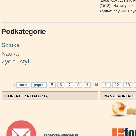
(2008) czy „Ecstatic
(2012). Na swym kon
wystaw indywidualnyc
Podkategorie
Sztuka
Nauka
Życie i styl
«
start
poprz.
5
6
7
8
9
10
11
12
13
KONTAKT Z REDAKCJĄ
NASZE PORTALE
redakcja@finweb.pl