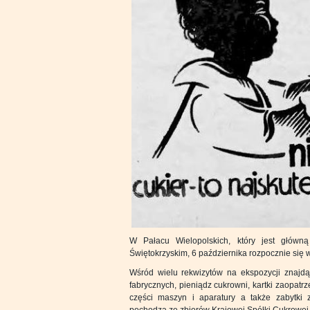
W Pałacu Wielopolskich, który jest główn
Świętokrzyskim, 6 października rozpocznie się 
Wśród wielu rekwizytów na ekspozycji znajdą s
fabrycznych, pieniądz cukrowni, kartki zaopatr
części maszyn i aparatury a także zabytki
pochodzą ze zbiorów Krajowej Spółki Cukrowe