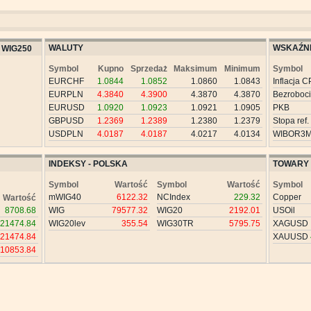
WALUTY
WSKAŹNI
WIG250
Symbol
Kupno
Sprzedaż
Maksimum
Minimum
Symbol
EURCHF
1.0844
1.0852
1.0860
1.0843
Inflacja C
EURPLN
4.3840
4.3900
4.3870
4.3870
Bezroboc
EURUSD
1.0920
1.0923
1.0921
1.0905
PKB
GBPUSD
1.2369
1.2389
1.2380
1.2379
Stopa ref.
USDPLN
4.0187
4.0187
4.0217
4.0134
WIBOR3
INDEKSY - POLSKA
TOWARY
Symbol
Wartość
Symbol
Wartość
Symbol
mWIG40
6122.32
NCIndex
229.32
Copper
Wartość
8708.68
WIG
79577.32
WIG20
2192.01
USOil
21474.84
WIG20lev
355.54
WIG30TR
5795.75
XAGUSD
21474.84
XAUUSD
10853.84