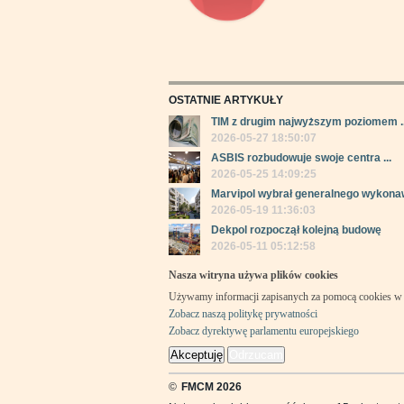
OSTATNIE ARTYKUŁY
TIM z drugim najwyższym poziomem ..
2026-05-27 18:50:07
ASBIS rozbudowuje swoje centra ...
2026-05-25 14:09:25
Marvipol wybrał generalnego wykonaw
2026-05-19 11:36:03
Dekpol rozpoczął kolejną budowę
2026-05-11 05:12:58
Nasza witryna używa plików cookies
Używamy informacji zapisanych za pomocą cookies w 
Zobacz naszą politykę prywatności
Zobacz dyrektywę parlamentu europejskiego
Akceptuję
Odrzucam
©
FMCM 2026