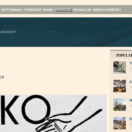
NOTOWANIA
FUNDUSZE
BANKI
WEEKEND
EDUKACJA
NIERUCHOMOŚCI
POPULA
T
2
:18
A
2
M
2
D
2