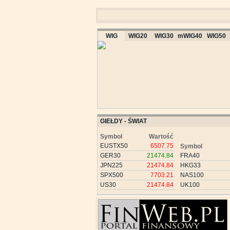
WIG
WIG20
WIG30
mWIG40
WIG50
GIEŁDY - ŚWIAT
Symbol
Wartość
EUSTX50
6507.75
Symbol
GER30
21474.84
FRA40
JPN225
21474.84
HKG33
SPX500
7703.21
NAS100
US30
21474.84
UK100