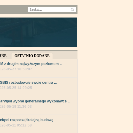
RNE
OSTATNIO DODANE
IM z drugim najwyższym poziomem ...
026-05-27 18:50:07
SBIS rozbudowuje swoje centra ...
026-05-25 14:09:25
arvipol wybrał generalnego wykonawcę ...
026-05-19 11:36:03
ekpol rozpoczął kolejną budowę
026-05-11 05:12:58