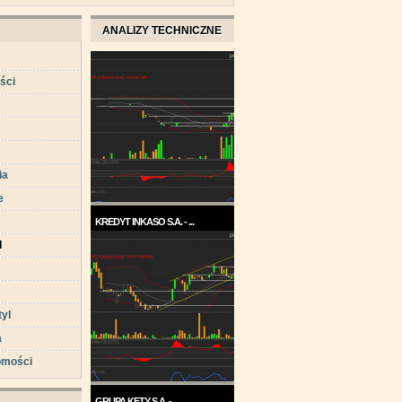
ANALIZY TECHNICZNE
ści
ia
e
KREDYT INKASO S.A. - ...
d
Pod koniec roku 2017, a w
każdym razie w ...
tyl
a
omości
GRUPA KĘTY S.A. - ...