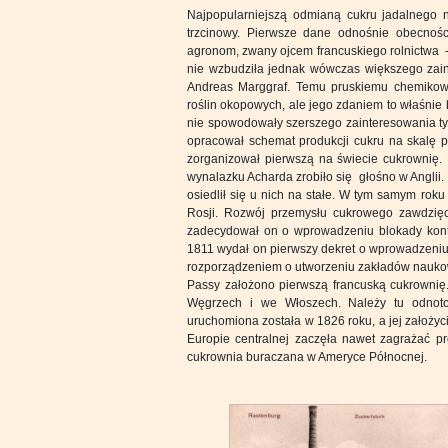
Najpopularniejszą odmianą cukru jadalnego n
trzcinowy. Pierwsze dane odnośnie obecnośc
agronom, zwany ojcem francuskiego rolnictwa - Ol
nie wzbudziła jednak wówczas większego zain
Andreas Marggraf. Temu pruskiemu chemikowi 
roślin okopowych, ale jego zdaniem to właśnie
nie spowodowały szerszego zainteresowania tym
opracował schemat produkcji cukru na skalę 
zorganizował pierwszą na świecie cukrownię.
wynalazku Acharda zrobiło się głośno w Anglii. 
osiedlił się u nich na stałe. W tym samym rok
Rosji. Rozwój przemysłu cukrowego zawdzię
zadecydował on o wprowadzeniu blokady konty
1811 wydał on pierwszy dekret o wprowadzeniu w
rozporządzeniem o utworzeniu zakładów nauko
Passy założono pierwszą francuską cukrownię
Węgrzech i we Włoszech. Należy tu odnoto
uruchomiona została w 1826 roku, a jej założy
Europie centralnej zaczęła nawet zagrażać p
cukrownia buraczana w Ameryce Północnej.