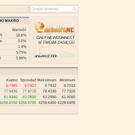
KI MAKRO
Wartość
PI
16.6%
ie
5.0%
1.4%
5.75%
M
5.86%
Kupno
Sprzedaż
Maksimum
Minimum
6.7385
6.7427
6.7432
6.7033
77.9430
77.9770
78.4330
77.7320
61.9340
62.2600
62.2990
61.0080
4256.6700
4256.9700
4259.6400
4229.6400