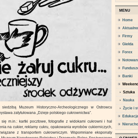
MENU
Home
Aktualno
Firmy
Giełda
Forex
Notowan
Fundusz
Banki
Weeken
Sztuka
Nauka
ą siedzibą Muzeum Historyczno-Archeologicznego w Ostrowcu
Życie i s
wystawa zatytułowana „Dzieje polskiego cukrownictwa”.
Edukacj
ię m.in.: kartki pocztowe, fotografie z widokami cukrowni i hal
Nieruch
zenia na cukier, reklamy cukru, opakowania wyrobów cukierniczych,
 związane z transportem cukrowniczym. Wspomniane eksponaty
j, Muzeum Narodowego Rolnictwa i Przemysłu Rolno-Spożywczego