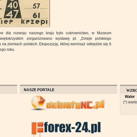
ne dla rozwoju naszego kraju było cukrownictwo, w Muzeum
więtokrzyskim zorganizowano wystawę pt. „Dzieje polskiego
 na ziemiach polskich. Ekspozycję, której wernisaż odbędzie się 6
ego roku.
NASZE PORTALE
WZR
Walor
OBROT
(*) warto