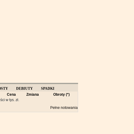
OSTY
DEBIUTY
SPADKI
Cena
Zmiana
Obroty (*)
Y
ści w tys. zł.
Pełne notowania