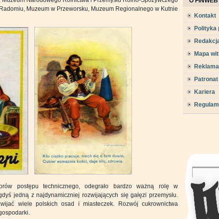
O FINWEB
w Radomiu, Muzeum w Przeworsku, Muzeum Regionalnego w Kutnie
Kontakt
Polityka
Redakcj
Mapa wit
Reklama
Patronat
Kariera
Regulam
orów postępu technicznego, odegrało bardzo ważną rolę w
dyś jedną z najdynamiczniej rozwijających się gałęzi przemysłu.
wijać wiele polskich osad i miasteczek. Rozwój cukrownictwa
gospodarki.