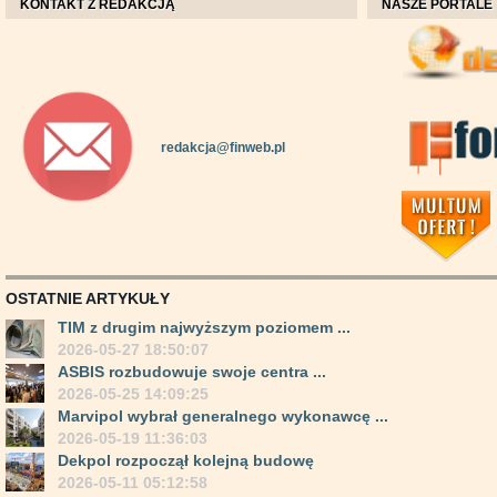
KONTAKT Z REDAKCJĄ
NASZE PORTALE
redakcja@finweb.pl
OSTATNIE ARTYKUŁY
TIM z drugim najwyższym poziomem ...
2026-05-27 18:50:07
ASBIS rozbudowuje swoje centra ...
2026-05-25 14:09:25
Marvipol wybrał generalnego wykonawcę ...
2026-05-19 11:36:03
Dekpol rozpoczął kolejną budowę
2026-05-11 05:12:58