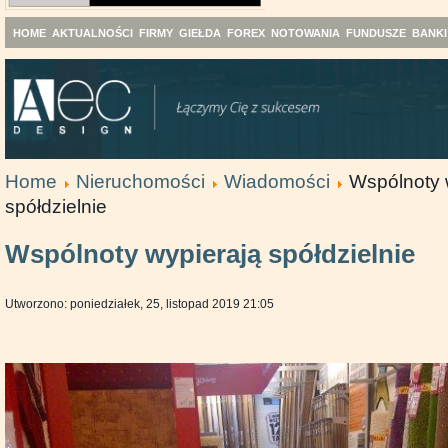
HOME
AKTUALNOŚCI
FIRMY
GIEŁDA
FOREX
NOTOWANIA
FUNDUSZE
BANKI
Home
Nieruchomości
Wiadomości
Wspólnoty 
spółdzielnie
Wspólnoty wypierają spółdzielnie
Utworzono: poniedziałek, 25, listopad 2019 21:05