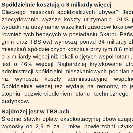
Spółdzielnie kosztują o 3 miliardy więcej
Dlaczego mieszkań spółdzielczych ubywa? J
zdecydowanie wyższe koszty utrzymania. GUS p
wydatki na utrzymanie wszelkich zasobów lokalow
również tych będących w posiadaniu Skarbu Pańs
gmin oraz TBS-ów) wynoszą ponad 34 miliardy zł
mieszkań spółdzielczych kosztuje przy tym 8,6 mld 
o 3 miliardy więcej niż lokali objętych wspólnotami
jest o 46% więcej! Najbardziej krytykowane ut
administracji spółdzielni mieszkaniowych pochłani
niż wynoszą koszty administracyjne wspóln
Spółdzielnie więcej też wydają na remonty, to 
stopniu odzwierciedleniem stanu technicznego r
budynków.
Najdrożej jest w TBS-ach
Średnie stawki opłaty eksploatacyjnej obowiązują
wynosiły od 2,9 zł za 1 mkw. powierzchni użytk