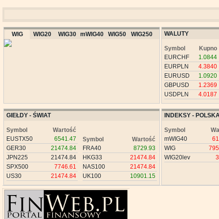
WALUTY
WIG
WIG20
WIG30
mWIG40
WIG50
WIG250
Symbol
Kupno
EURCHF
1.0844
EURPLN
4.3840
EURUSD
1.0920
GBPUSD
1.2369
USDPLN
4.0187
GIEŁDY - ŚWIAT
INDEKSY - POLSK
Symbol
Wartość
Symbol
Wa
EUSTX50
6541.47
mWIG40
61
Symbol
Wartość
GER30
21474.84
FRA40
8729.93
WIG
795
JPN225
21474.84
HKG33
21474.84
WIG20lev
3
SPX500
7746.61
NAS100
21474.84
US30
21474.84
UK100
10901.15