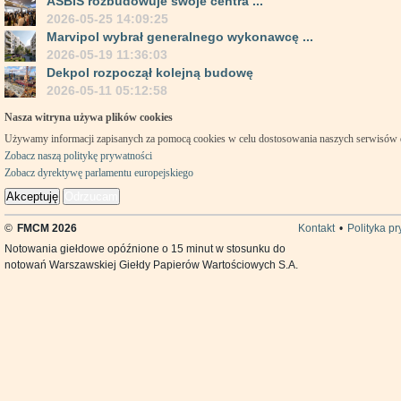
ASBIS rozbudowuje swoje centra ...
2026-05-25 14:09:25
Marvipol wybrał generalnego wykonawcę ...
2026-05-19 11:36:03
Dekpol rozpoczął kolejną budowę
2026-05-11 05:12:58
Nasza witryna używa plików cookies
Używamy informacji zapisanych za pomocą cookies w celu dostosowania naszych serwisów
Zobacz naszą politykę prywatności
Zobacz dyrektywę parlamentu europejskiego
Akceptuję
Odrzucam
©
FMCM 2026
Kontakt
•
Polityka p
Notowania giełdowe opóźnione o 15 minut w stosunku do
notowań Warszawskiej Giełdy Papierów Wartościowych S.A.