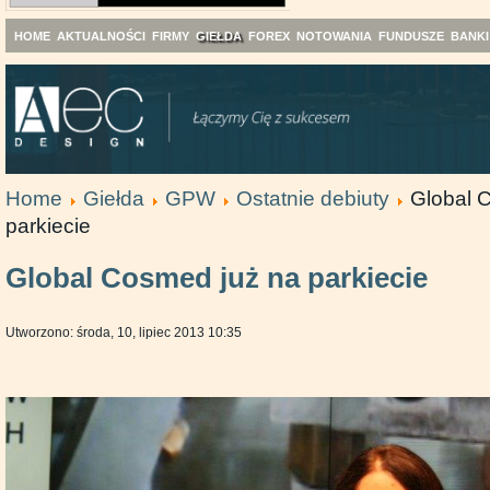
HOME
AKTUALNOŚCI
FIRMY
GIEŁDA
FOREX
NOTOWANIA
FUNDUSZE
BANKI
Home
Giełda
GPW
Ostatnie debiuty
Global 
parkiecie
Global Cosmed już na parkiecie
Utworzono: środa, 10, lipiec 2013 10:35