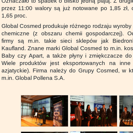
Oznaczało to spadek o blisko jedną piątą. Z drugie
przez 11:00 walory są już notowane po 1,85 zł,
1,65 proc.
Global Cosmed produkuje różnego rodzaju wyroby
chemiczne (z obszaru chemii gospodarczej). O
firmy są m.in. takie sieci sklepów jak Biedron
Kaufland. Znane marki Global Cosmed to m.in. kos
Baby czy Apart, a także płyny i zmiękczacze do 
Wiele produktów jest eksportowanych na inne r
azjatyckie). Firma należy do Grupy Cosmed, w któ
m.in. Global Pollena S.A.