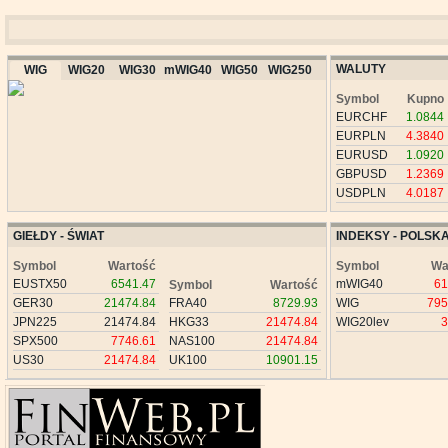
WALUTY
WIG
WIG20
WIG30
mWIG40
WIG50
WIG250
Symbol
Kupno
EURCHF
1.0844
EURPLN
4.3840
EURUSD
1.0920
GBPUSD
1.2369
USDPLN
4.0187
GIEŁDY - ŚWIAT
INDEKSY - POLSK
Symbol
Wartość
Symbol
Wa
EUSTX50
6541.47
mWIG40
61
Symbol
Wartość
GER30
21474.84
FRA40
8729.93
WIG
795
JPN225
21474.84
HKG33
21474.84
WIG20lev
3
SPX500
7746.61
NAS100
21474.84
US30
21474.84
UK100
10901.15