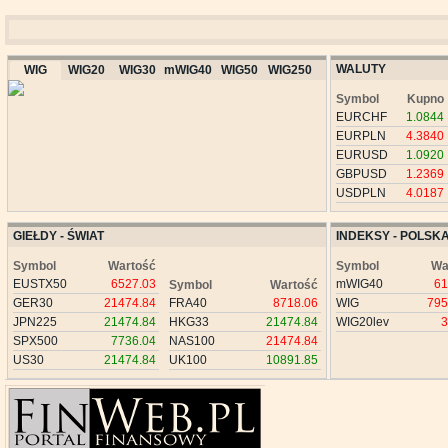
WALUTY
WIG
WIG20
WIG30
mWIG40
WIG50
WIG250
Symbol
Kupno
EURCHF
1.0844
EURPLN
4.3840
EURUSD
1.0920
GBPUSD
1.2369
USDPLN
4.0187
GIEŁDY - ŚWIAT
INDEKSY - POLSK
Symbol
Wartość
Symbol
Wa
EUSTX50
6527.03
mWIG40
61
Symbol
Wartość
GER30
21474.84
FRA40
8718.06
WIG
795
JPN225
21474.84
HKG33
21474.84
WIG20lev
3
SPX500
7736.04
NAS100
21474.84
US30
21474.84
UK100
10891.85