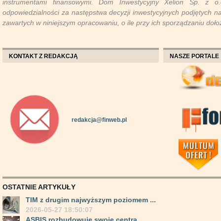
instrumentami finansowymi. Dom Inwestycyjny Xelion Sp. z o
odpowiedzialności za następstwa decyzji inwestycyjnych podjętych na 
zawartych w niniejszym opracowaniu, o ile przy ich sporządzaniu doło
KONTAKT Z REDAKCJĄ
NASZE PORTALE
redakcja@finweb.pl
OSTATNIE ARTYKUŁY
TIM z drugim najwyższym poziomem ...
2026-05-27 18:50:07
ASBIS rozbudowuje swoje centra ...