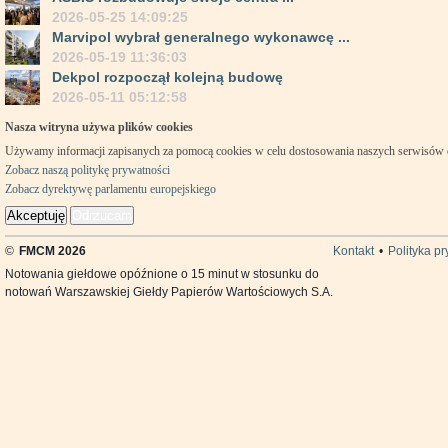
2026-05-25 14:09:25
Marvipol wybrał generalnego wykonawcę ...
2026-05-19 11:36:03
Dekpol rozpoczął kolejną budowę
2026-05-11 05:12:58
Nasza witryna używa plików cookies
Używamy informacji zapisanych za pomocą cookies w celu dostosowania naszych serwisów
Zobacz naszą politykę prywatności
Zobacz dyrektywę parlamentu europejskiego
Akceptuję
Odrzucam
©
FMCM 2026
Kontakt
•
Polityka p
Notowania giełdowe opóźnione o 15 minut w stosunku do
notowań Warszawskiej Giełdy Papierów Wartościowych S.A.