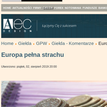
HOME
AKTUALNOŚCI
FIRMY
GIEŁDA
FOREX
NOTOWANIA
FUNDUSZE
BANKI
Home
Giełda
GPW
Giełda - Komentarze
Eur
Europa pełna strachu
Utworzono: piątek, 02, sierpień 2019 20:00