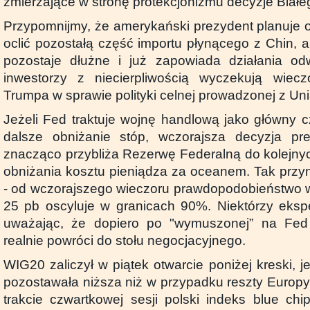
zmierzające w stronę protekcjonizmu decyzje Biał
Przypomnijmy, że amerykański prezydent planuje 
oclić pozostałą część importu płynącego z Chin, 
pozostaje dłużne i już zapowiada działania 
inwestorzy z niecierpliwością wyczekują wieczo
Trumpa w sprawie polityki celnej prowadzonej z Un
Jeżeli Fed traktuje wojnę handlową jako główny c
dalsze obniżanie stóp, wczorajsza decyzja p
znacząco przybliża Rezerwę Federalną do kolejny
obniżania kosztu pieniądza za oceanem. Tak przy
- od wczorajszego wieczoru prawdopodobieństwo w
25 pb oscyluje w granicach 90%. Niektórzy eksper
uważając, że dopiero po "wymuszonej” na Fed
realnie powróci do stołu negocjacyjnego.
WIG20 zaliczył w piątek otwarcie poniżej kreski,
pozostawała niższa niż w przypadku reszty Europy
trakcie czwartkowej sesji polski indeks blue c