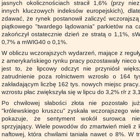
jasnych okolicznościach stracił 1,6% (przy ni
innych kluczowych indeksów europejskich), dlat
zdawać, że rynek postanowił zaliczyć wczorajsz
piątkowego "twardego lądowania” parkietów na c
zakończył ostatecznie dzień ze stratą o 1,1%, sW
0,7% a mWIG40 o 0,1%.
W obliczu wczorajszych wydarzeń, mające z regu
z amerykańskiego rynku pracy pozostawały nieco w
jest to, że lipcowy odczyt nie przyniósł więk
zatrudnienie poza rolnictwem wzrosło o 164 ty
zakładającym liczbę 162 tys. nowych miejsc pracy
wzrostu płac zwiększyła się w lipcu do 3,2% r/r z 3,
Po chwilowej słabości złota nie pozostało j
"królewskiego kruszcu” zyskała wczorajszego wi
pokazuje, że sentyment wokół surowca niez
sprzyjający. Wiele powodów do zmartwień mieli z 
naftowej, która chwilami taniała nawet o 8%. W tr