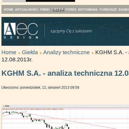
HOME
AKTUALNOŚCI
FIRMY
GIEŁDA
FOREX
NOTOWANIA
FUNDUSZE
BANKI
Home
Giełda
Analizy techniczne
KGHM S.A. - 
12.08.2013r.
KGHM S.A. - analiza techniczna 12.0
Utworzono: poniedziałek, 12, sierpień 2013 09:59