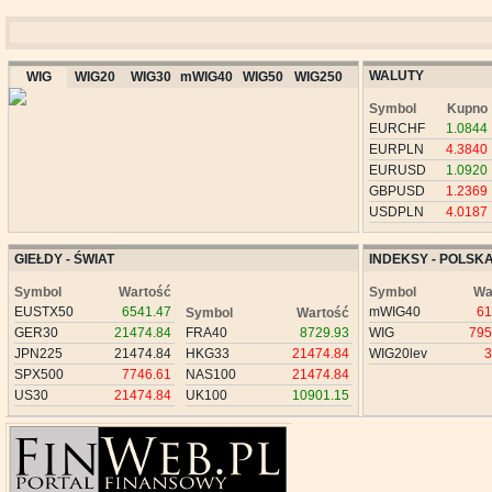
WALUTY
WIG
WIG20
WIG30
mWIG40
WIG50
WIG250
Symbol
Kupno
EURCHF
1.0844
EURPLN
4.3840
EURUSD
1.0920
GBPUSD
1.2369
USDPLN
4.0187
GIEŁDY - ŚWIAT
INDEKSY - POLSK
Symbol
Wartość
Symbol
Wa
EUSTX50
6541.47
mWIG40
61
Symbol
Wartość
GER30
21474.84
FRA40
8729.93
WIG
795
JPN225
21474.84
HKG33
21474.84
WIG20lev
3
SPX500
7746.61
NAS100
21474.84
US30
21474.84
UK100
10901.15