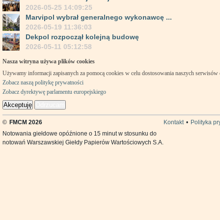
2026-05-25 14:09:25
Marvipol wybrał generalnego wykonawcę ...
2026-05-19 11:36:03
Dekpol rozpoczął kolejną budowę
2026-05-11 05:12:58
Nasza witryna używa plików cookies
Używamy informacji zapisanych za pomocą cookies w celu dostosowania naszych serwisów
Zobacz naszą politykę prywatności
Zobacz dyrektywę parlamentu europejskiego
Akceptuję
Odrzucam
©
FMCM 2026
Kontakt
•
Polityka p
Notowania giełdowe opóźnione o 15 minut w stosunku do
notowań Warszawskiej Giełdy Papierów Wartościowych S.A.