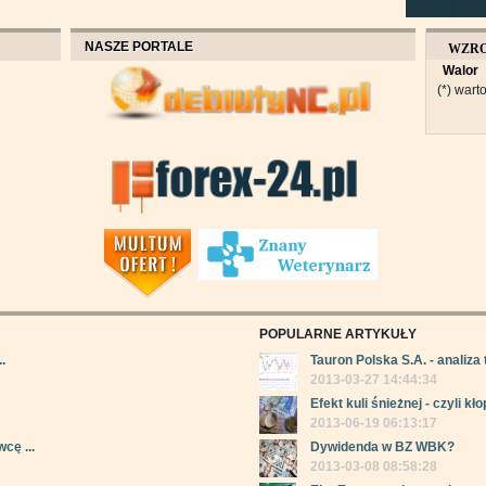
NASZE PORTALE
WZR
Walor
OBROT
(*) warto
POPULARNE ARTYKUŁY
.
Tauron Polska S.A. - analiza 
2013-03-27 14:44:34
Efekt kuli śnieżnej - czyli kłop
2013-06-19 06:13:17
cę ...
Dywidenda w BZ WBK?
2013-03-08 08:58:28