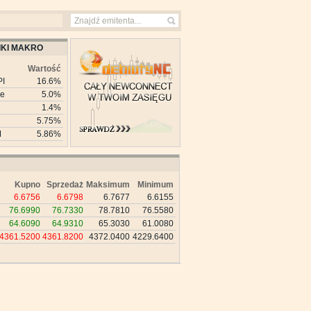
KI MAKRO
Wartość
PI
16.6%
ie
5.0%
1.4%
5.75%
M
5.86%
Kupno
Sprzedaż
Maksimum
Minimum
6.6756
6.6798
6.7677
6.6155
76.6990
76.7330
78.7810
76.5580
64.6090
64.9310
65.3030
61.0080
4361.5200
4361.8200
4372.0400
4229.6400