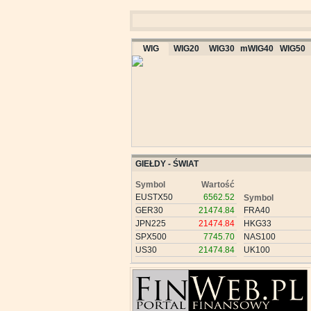
WIG
WIG20
WIG30
mWIG40
WIG50
GIEŁDY - ŚWIAT
Symbol
Wartość
EUSTX50
6562.52
Symbol
GER30
21474.84
FRA40
JPN225
21474.84
HKG33
SPX500
7745.70
NAS100
US30
21474.84
UK100