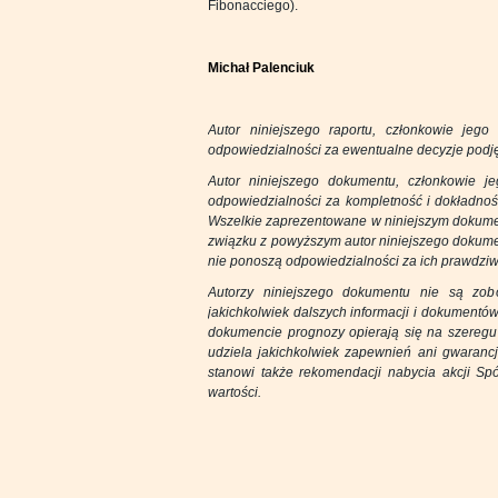
Fibonacciego).
Michał Palenciuk
Autor niniejszego raportu, członkowie jeg
odpowiedzialności za ewentualne decyzje podję
Autor niniejszego dokumentu, członkowie j
odpowiedzialności za kompletność i dokładnoś
Wszelkie zaprezentowane w niniejszym dokumen
związku z powyższym autor niniejszego dokume
nie ponoszą odpowiedzialności za ich prawdziw
Autorzy niniejszego dokumentu nie są zob
jakichkolwiek dalszych informacji i dokumentó
dokumencie prognozy opierają się na szeregu 
udziela jakichkolwiek zapewnień ani gwaranc
stanowi także rekomendacji nabycia akcji Spó
wartości.