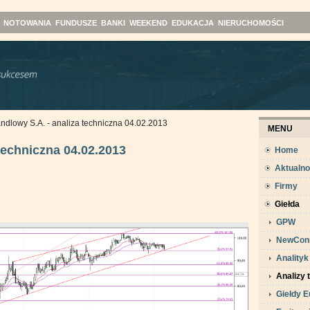
NOTOWANIA
FUNDUSZE
BANKI
WEEKEND
EDUKACJA
NIERUCHOMOŚCI
ndlowy S.A. - analiza techniczna 04.02.2013
MENU
techniczna 04.02.2013
Home
Aktualno
Firmy
Giełda
GPW
NewCon
Analityk
Analizy 
Giełdy E