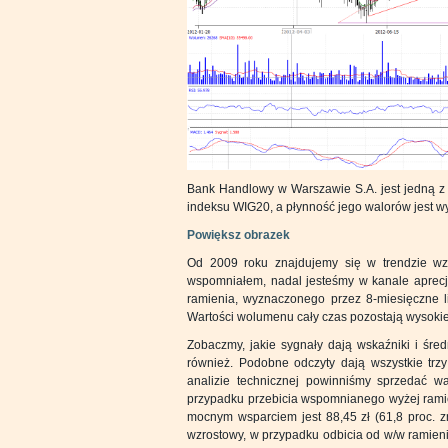
Bank Handlowy w Warszawie S.A. jest jedną z 
indeksu WIG20, a płynność jego walorów jest w
Powiększ obrazek
Od 2009 roku znajdujemy się w trendzie wzro
wspomniałem, nadal jesteśmy w kanale aprecj
ramienia, wyznaczonego przez 8-miesięczne li
Wartości wolumenu cały czas pozostają wysokie.
Zobaczmy, jakie sygnały dają wskaźniki i śre
również. Podobne odczyty dają wszystkie trz
analizie technicznej powinniśmy sprzedać wa
przypadku przebicia wspomnianego wyżej ramie
mocnym wsparciem jest 88,45 zł (61,8 proc. zn
wzrostowy, w przypadku odbicia od w/w ramienia