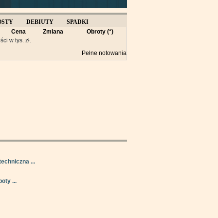
OSTY
DEBIUTY
SPADKI
Cena
Zmiana
Obroty (*)
Y
ści w tys. zł.
Pełne notowania
techniczna ...
oty ...