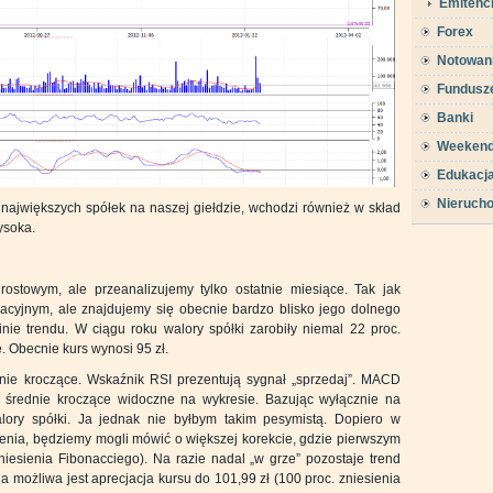
Emitenc
Forex
Notowan
Fundusz
Banki
Weeken
Edukacj
Nieruch
największych spółek na naszej giełdzie, wchodzi również w skład
ysoka.
stowym, ale przeanalizujemy tylko ostatnie miesiące. Tak jak
acyjnym, ale znajdujemy się obecnie bardzo blisko jego dolnego
nie trendu. W ciągu roku walory spółki zarobiły niemal 22 proc.
 Obecnie kurs wynosi 95 zł.
dnie kroczące. Wskaźnik RSI prezentują sygnał „sprzedaj”. MACD
y średnie kroczące widoczne na wykresie. Bazując wyłącznie na
lory spółki. Ja jednak nie byłbym takim pesymistą. Dopiero w
nia, będziemy mogli mówić o większej korekcie, gdzie pierwszym
iesienia Fibonacciego). Na razie nadal „w grze” pozostaje trend
 możliwa jest aprecjacja kursu do 101,99 zł (100 proc. zniesienia