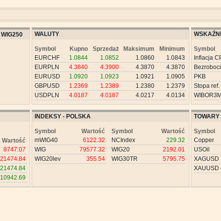
WALUTY
WSKAŹNI
WIG250
Symbol
Kupno
Sprzedaż
Maksimum
Minimum
Symbol
EURCHF
1.0844
1.0852
1.0860
1.0843
Inflacja C
EURPLN
4.3840
4.3900
4.3870
4.3870
Bezroboc
EURUSD
1.0920
1.0923
1.0921
1.0905
PKB
GBPUSD
1.2369
1.2389
1.2380
1.2379
Stopa ref.
USDPLN
4.0187
4.0187
4.0217
4.0134
WIBOR3
INDEKSY - POLSKA
TOWARY
Symbol
Wartość
Symbol
Wartość
Symbol
mWIG40
6122.32
NCIndex
229.32
Copper
Wartość
8747.07
WIG
79577.32
WIG20
2192.01
USOil
21474.84
WIG20lev
355.54
WIG30TR
5795.75
XAGUSD
21474.84
XAUUSD
10942.69