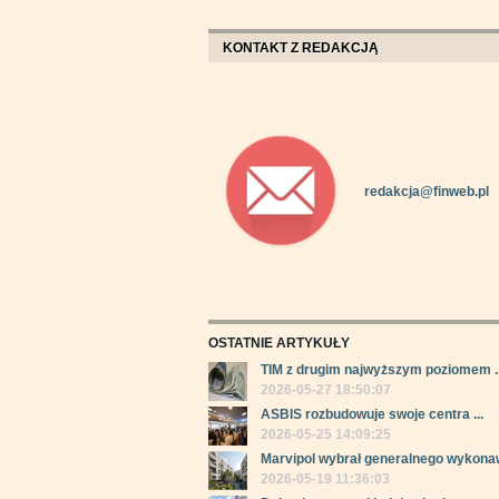
KONTAKT Z REDAKCJĄ
redakcja@finweb.pl
OSTATNIE ARTYKUŁY
TIM z drugim najwyższym poziomem ..
2026-05-27 18:50:07
ASBIS rozbudowuje swoje centra ...
2026-05-25 14:09:25
Marvipol wybrał generalnego wykonaw
2026-05-19 11:36:03