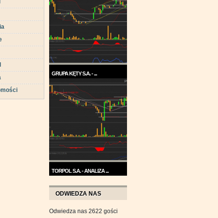
i
ia
e
d
GRUPA KĘTY S.A. - ...
a
Trend na wykresie Grupy Kęty
omości
jest wzrostowy. ...
TORPOL S.A. - ANALIZA ...
Na przełomie sierpnia i
września wykres Torpolu ...
ODWIEDZA NAS
Odwiedza nas 2622 gości