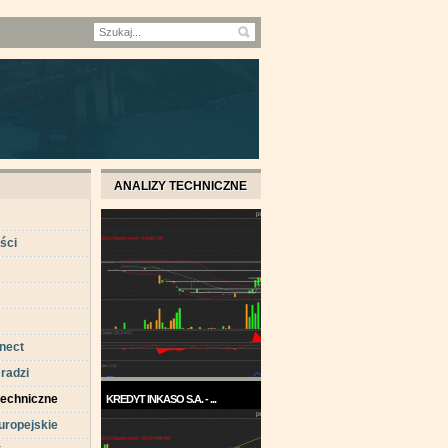
ANALIZY TECHNICZNE
ści
nect
 radzi
techniczne
KREDYT INKASO S.A. - ...
uropejskie
Pod koniec roku 2017, a w
każdym razie w ...