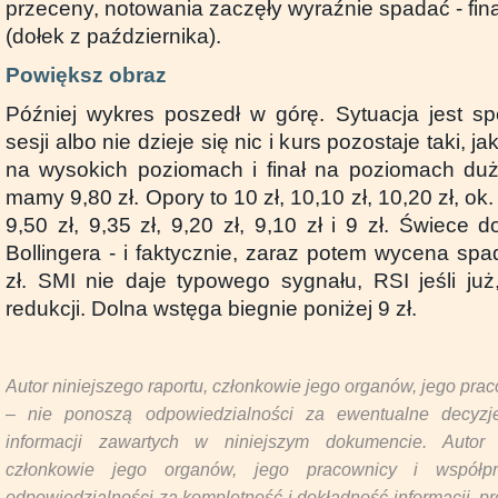
przeceny, notowania zaczęły wyraźnie spadać - fina
(dołek z października).
Powiększ obraz
Później wykres poszedł w górę. Sytuacja jest sp
sesji albo nie dzieje się nic i kurs pozostaje taki, ja
na wysokich poziomach i finał na poziomach duż
mamy 9,80 zł. Opory to 10 zł, 10,10 zł, 10,20 zł, ok.
9,50 zł, 9,35 zł, 9,20 zł, 9,10 zł i 9 zł. Świece d
Bollingera - i faktycznie, zaraz potem wycena sp
zł. SMI nie daje typowego sygnału, RSI jeśli już
redukcji. Dolna wstęga biegnie poniżej 9 zł.
Autor niniejszego raportu, członkowie jego organów, jego pra
– nie ponoszą odpowiedzialności za ewentualne decyzj
informacji zawartych w niniejszym dokumencie. Autor 
członkowie jego organów, jego pracownicy i współp
odpowiedzialności za kompletność i dokładność informacji, p