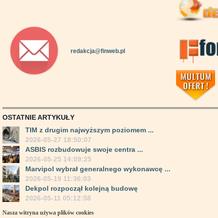
redakcja@finweb.pl
OSTATNIE ARTYKUŁY
TIM z drugim najwyższym poziomem ...
2026-05-27 18:50:07
ASBIS rozbudowuje swoje centra ...
2026-05-25 14:09:25
Marvipol wybrał generalnego wykonawcę ...
2026-05-19 11:36:03
Dekpol rozpoczął kolejną budowę
2026-05-11 05:12:58
Nasza witryna używa plików cookies