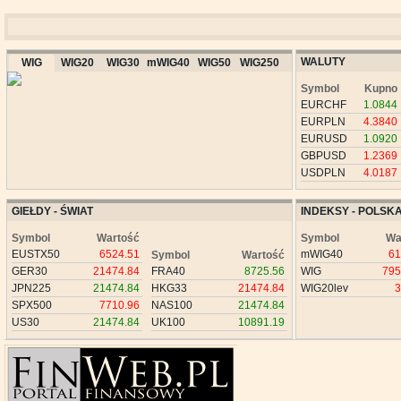
WALUTY
WIG
WIG20
WIG30
mWIG40
WIG50
WIG250
Symbol
Kupno
EURCHF
1.0844
EURPLN
4.3840
EURUSD
1.0920
GBPUSD
1.2369
USDPLN
4.0187
GIEŁDY - ŚWIAT
INDEKSY - POLSK
Symbol
Wartość
Symbol
Wa
EUSTX50
6524.51
mWIG40
61
Symbol
Wartość
GER30
21474.84
FRA40
8725.56
WIG
795
JPN225
21474.84
HKG33
21474.84
WIG20lev
3
SPX500
7710.96
NAS100
21474.84
US30
21474.84
UK100
10891.19