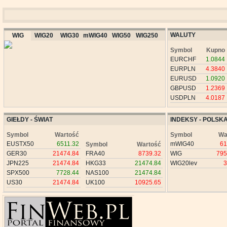
WALUTY
WIG
WIG20
WIG30
mWIG40
WIG50
WIG250
Symbol
Kupno
EURCHF
1.0844
EURPLN
4.3840
EURUSD
1.0920
GBPUSD
1.2369
USDPLN
4.0187
GIEŁDY - ŚWIAT
INDEKSY - POLSK
Symbol
Wartość
Symbol
Wa
EUSTX50
6511.32
mWIG40
61
Symbol
Wartość
GER30
21474.84
FRA40
8739.32
WIG
795
JPN225
21474.84
HKG33
21474.84
WIG20lev
3
SPX500
7728.44
NAS100
21474.84
US30
21474.84
UK100
10925.65