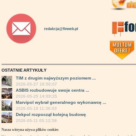
redakcja@finweb.pl
OSTATNIE ARTYKUŁY
TIM z drugim najwyższym poziomem ...
2026-05-27 18:50:07
ASBIS rozbudowuje swoje centra ...
2026-05-25 14:09:25
Marvipol wybrał generalnego wykonawcę ...
2026-05-19 11:36:03
Dekpol rozpoczął kolejną budowę
2026-05-11 05:12:58
Nasza witryna używa plików cookies