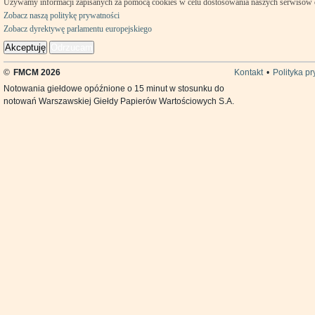
Używamy informacji zapisanych za pomocą cookies w celu dostosowania naszych serwisów
Zobacz naszą politykę prywatności
Zobacz dyrektywę parlamentu europejskiego
Akceptuję
Odrzucam
©
FMCM 2026
Kontakt
•
Polityka p
Notowania giełdowe opóźnione o 15 minut w stosunku do
notowań Warszawskiej Giełdy Papierów Wartościowych S.A.