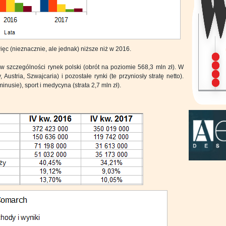
ięc (nieznacznie, ale jednak) niższe niż w 2016.
 szczególności rynek polski (obrót na poziomie 568,3 mln zł). W
stria, Szwajcaria) i pozostałe rynki (te przyniosły stratę netto).
inusie), sport i medycyna (strata 2,7 mln zł).