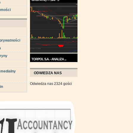
a
Trend na wykresie Grupy Kęty
omości
jest wzrostowy. ...
 prywatności
a
ryny
TORPOL S.A. - ANALIZA ...
Na przełomie sierpnia i
 medialny
września wykres Torpolu ...
ODWIEDZA NAS
Odwiedza nas 2324 gości
in