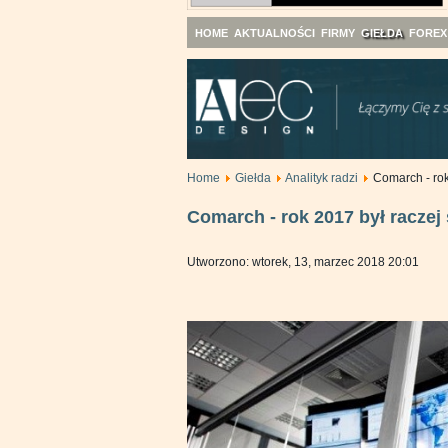
HOME
AKTUALNOŚCI
FIRMY
GIEŁDA
FOREX
Home
Giełda
Analityk radzi
Comarch - rok
Comarch - rok 2017 był raczej
Utworzono: wtorek, 13, marzec 2018 20:01