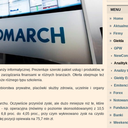
MENU
Home
Aktualno
Firmy
Giełda
GPW
NewCon
Analityk
nży informatycznej. Prezentuje szeroki pakiet usług i produktów, w
Analizy 
arządzania finansami w różnych branżach. Oferta obejmuje też
Giełdy E
kże różnego typu szkolenia.
Emitenc
ębiorstwa prywatne, placówki służby zdrowia, uczelnie i organy
Forex
Notowan
hu. Oczywiście przyniósł zyski, ale dużo mniejsze niż te, które
Fundusz
 - np. operacyjna (mówimy o poziomie skonsolidowanym) z 10,5
z 6,8 proc. do 4,05 proc., przy czym wykreowano zysk na czysto
Banki
j pozycji opiewała na 75,7 mln zł.
Weeken