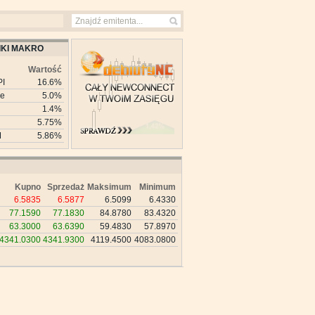
KI MAKRO
Wartość
PI
16.6%
ie
5.0%
1.4%
5.75%
M
5.86%
Kupno
Sprzedaż
Maksimum
Minimum
6.5835
6.5877
6.5099
6.4330
77.1590
77.1830
84.8780
83.4320
63.3000
63.6390
59.4830
57.8970
4341.0300
4341.9300
4119.4500
4083.0800