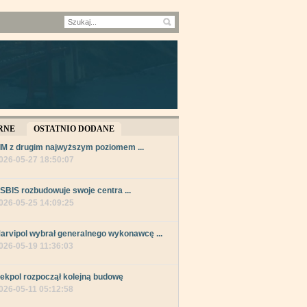
RNE
OSTATNIO DODANE
IM z drugim najwyższym poziomem ...
026-05-27 18:50:07
SBIS rozbudowuje swoje centra ...
026-05-25 14:09:25
arvipol wybrał generalnego wykonawcę ...
026-05-19 11:36:03
ekpol rozpoczął kolejną budowę
026-05-11 05:12:58