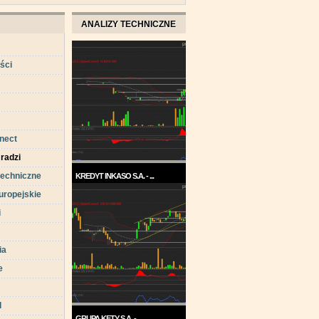
ANALIZY TECHNICZNE
ści
nect
 radzi
techniczne
KREDYT INKASO S.A. - ...
uropejskie
Pod koniec roku 2017, a w
każdym razie w ...
i
ia
e
d
GRUPA KĘTY S.A. - ...