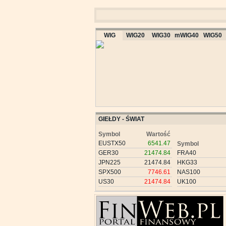
WIG
WIG20
WIG30
mWIG40
WIG50
GIEŁDY - ŚWIAT
Symbol
Wartość
EUSTX50
6541.47
Symbol
GER30
21474.84
FRA40
JPN225
21474.84
HKG33
SPX500
7746.61
NAS100
US30
21474.84
UK100