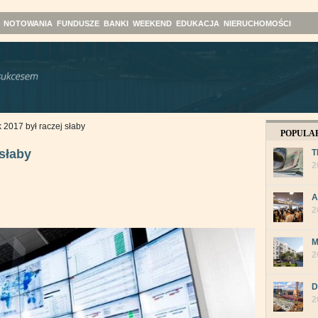
NOTOWANIA
FUNDUSZE
BANKI
WEEKEND
EDUKACJA
NIERUCHOMOŚCI
 2017 był raczej słaby
POPULA
 słaby
T
2
A
2
M
2
D
2