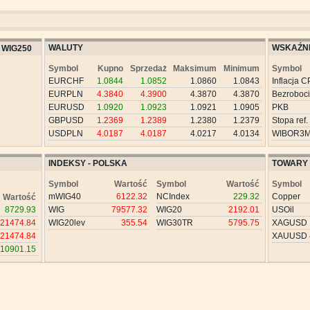
WALUTY
WSKAŹNI
WIG250
Symbol
Kupno
Sprzedaż
Maksimum
Minimum
Symbol
EURCHF
1.0844
1.0852
1.0860
1.0843
Inflacja C
EURPLN
4.3840
4.3900
4.3870
4.3870
Bezroboc
EURUSD
1.0920
1.0923
1.0921
1.0905
PKB
GBPUSD
1.2369
1.2389
1.2380
1.2379
Stopa ref.
USDPLN
4.0187
4.0187
4.0217
4.0134
WIBOR3
INDEKSY - POLSKA
TOWARY
Symbol
Wartość
Symbol
Wartość
Symbol
mWIG40
6122.32
NCIndex
229.32
Copper
Wartość
8729.93
WIG
79577.32
WIG20
2192.01
USOil
21474.84
WIG20lev
355.54
WIG30TR
5795.75
XAGUSD
21474.84
XAUUSD
10901.15