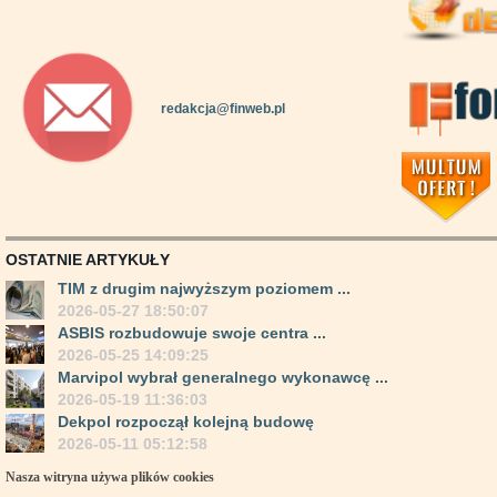
redakcja@finweb.pl
OSTATNIE ARTYKUŁY
TIM z drugim najwyższym poziomem ...
2026-05-27 18:50:07
ASBIS rozbudowuje swoje centra ...
2026-05-25 14:09:25
Marvipol wybrał generalnego wykonawcę ...
2026-05-19 11:36:03
Dekpol rozpoczął kolejną budowę
2026-05-11 05:12:58
Nasza witryna używa plików cookies