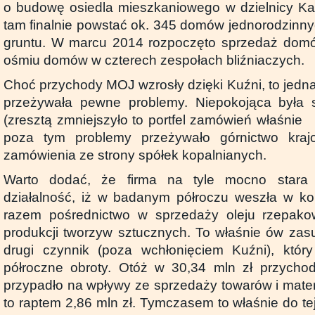
o budowę osiedla mieszkaniowego w dzielnicy Ka
tam finalnie powstać ok. 345 domów jednorodzinny
gruntu. W marcu 2014 rozpoczęto sprzedaż domów
ośmiu domów w czterech zespołach bliźniaczych.
Choć przychody MOJ wzrosły dzięki Kuźni, to jedn
przeżywała pewne problemy. Niepokojąca była s
(zresztą zmniejszyło to portfel zamówień właśnie
poza tym problemy przeżywało górnictwo kraj
zamówienia ze strony spółek kopalnianych.
Warto dodać, że firma na tyle mocno stara 
działalność, iż w badanym półroczu weszła w ko
razem pośrednictwo w sprzedaży oleju rzepako
produkcji tworzyw sztucznych. To właśnie ów za
drugi czynnik (poza wchłonięciem Kuźni), który
półroczne obroty. Otóż w 30,34 mln zł przycho
przypadło na wpływy ze sprzedaży towarów i mater
to raptem 2,86 mln zł. Tymczasem to właśnie do tej 