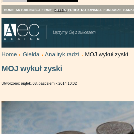
HOME
AKTUALNOŚCI
FIRMY
GIEŁDA
FOREX
NOTOWANIA
FUNDUSZE
BANKI
Home
Giełda
Analityk radzi
MOJ wykuł zyski
MOJ wykuł zyski
Utworzono: piątek, 03, październik 2014 10:02