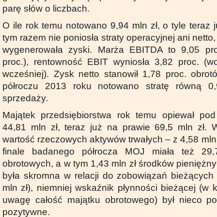
parę słów o liczbach.
O ile rok temu notowano 9,94 mln zł, o tyle teraz j
tym razem nie poniosła straty operacyjnej ani netto
wygenerowała zyski. Marża EBITDA to 9,05 pro
proc.), rentowność EBIT wyniosła 3,82 proc. (w
wcześniej). Zysk netto stanowił 1,78 proc. obro
półroczu 2013 roku notowano stratę równą 0,
sprzedaży.
Majątek przedsiębiorstwa rok temu opiewał po
44,81 mln zł, teraz już na prawie 69,5 mln zł. 
wartość rzeczowych aktywów trwałych – z 4,58 mln 
finale badanego półrocza MOJ miała też 29
obrotowych, a w tym 1,43 mln zł środków pieniężny
była skromna w relacji do zobowiązań bieżących
mln zł), niemniej wskaźnik płynności bieżącej (w 
uwagę całość majątku obrotowego) był nieco pow
pozytywne.