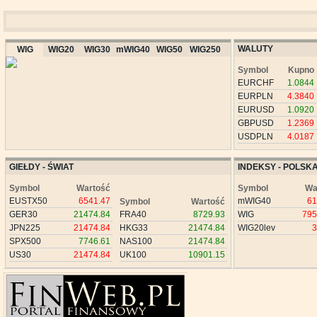
WALUTY
WIG
WIG20
WIG30
mWIG40
WIG50
WIG250
Symbol
Kupno
EURCHF
1.0844
EURPLN
4.3840
EURUSD
1.0920
GBPUSD
1.2369
USDPLN
4.0187
GIEŁDY - ŚWIAT
INDEKSY - POLSK
Symbol
Wartość
Symbol
Wa
EUSTX50
6541.47
mWIG40
61
Symbol
Wartość
GER30
21474.84
FRA40
8729.93
WIG
795
JPN225
21474.84
HKG33
21474.84
WIG20lev
3
SPX500
7746.61
NAS100
21474.84
US30
21474.84
UK100
10901.15