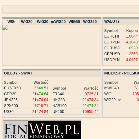
WALUTY
WIG
WIG20
WIG30
mWIG40
WIG50
WIG250
Symbol
Kupno
EURCHF
1.0844
EURPLN
4.3840
EURUSD
1.0920
GBPUSD
1.2369
USDPLN
4.0187
GIEŁDY - ŚWIAT
INDEKSY - POLSK
Symbol
Wartość
Symbol
Wa
EUSTX50
6549.51
mWIG40
61
Symbol
Wartość
GER30
21474.84
FRA40
8735.81
WIG
795
JPN225
21474.84
HKG33
21474.84
WIG20lev
3
SPX500
7718.71
NAS100
21474.84
US30
21474.84
UK100
10955.44