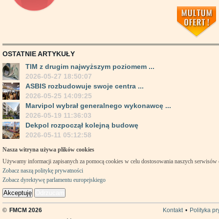
OSTATNIE ARTYKUŁY
TIM z drugim najwyższym poziomem ...
2026-05-27 18:50:07
ASBIS rozbudowuje swoje centra ...
2026-05-25 14:09:25
Marvipol wybrał generalnego wykonawcę ...
2026-05-19 11:36:03
Dekpol rozpoczął kolejną budowę
2026-05-11 05:12:58
Nasza witryna używa plików cookies
Używamy informacji zapisanych za pomocą cookies w celu dostosowania naszych serwisów
Zobacz naszą politykę prywatności
Zobacz dyrektywę parlamentu europejskiego
Akceptuję
Odrzucam
©
FMCM 2026
Kontakt
•
Polityka p