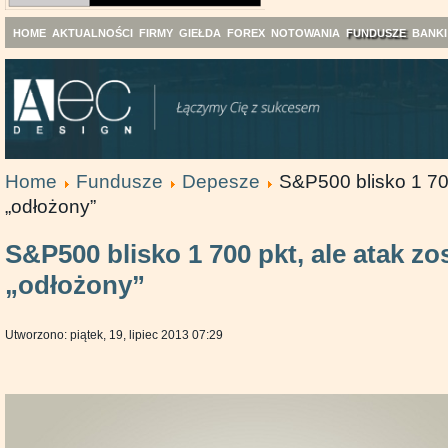
HOME
AKTUALNOŚCI
FIRMY
GIEŁDA
FOREX
NOTOWANIA
FUNDUSZE
BANKI
Home
Fundusze
Depesze
S&P500 blisko 1 700
„odłożony”
S&P500 blisko 1 700 pkt, ale atak zo
„odłożony”
Utworzono: piątek, 19, lipiec 2013 07:29