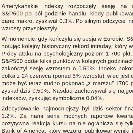
Amerykańskie indeksy rozpoczęły sesję na ni
S&P500 po pół godzinie handlu, kiedy publikowan
dane makro, zyskiwał 0.3%. Po silnym odczycie ind
wzrosty przyspieszyły.
W momencie, gdy kończyła się sesja w Europie, S
notując kolejny historyczny rekord intraday, który 
Próby ataku na psychologiczny poziom 1 700 pkt, 
S&P500 oddał kilka punktów w kolejnych godzinach
zakończył sesję wzrostem o 0.50%. Indeks pokon
dołka z 24 czerwca (ponad 8% wzrostu), więc jest
może być teraz trudno pokonać „z marszu” 1700 
zyskał dziś 0.50%. Nasdaq zachowywał się najgorz
indeksów, zyskując symboliczne 0.04%.
Zdecydowanie najmocniejszy był dziś sektor fin
1.2%. Za nami seria mocnych raportów kwart
pozytywna reakcja kursu na nie ogranicza się tylk
Bank of America, który wczoraj publikował wyniki