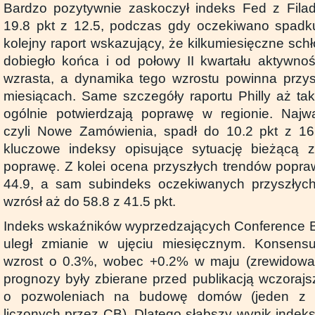
Bardzo pozytywnie zaskoczył indeks Fed z Filadel
19.8 pkt z 12.5, podczas gdy oczekiwano spadku
kolejny raport wskazujący, że kilkumiesięczne sc
dobiegło końca i od połowy II kwartału aktywno
wzrasta, a dynamika tego wzrostu powinna przys
miesiącach. Same szczegóły raportu Philly aż tak
ogólnie potwierdzają poprawę w regionie. Najwa
czyli Nowe Zamówienia, spadł do 10.2 pkt z 16.
kluczowe indeksy opisujące sytuację bieżącą 
poprawę. Z kolei ocena przyszłych trendów popraw
44.9, a sam subindeks oczekiwanych przyszły
wzrósł aż do 58.8 z 41.5 pkt.
Indeks wskaźników wyprzedzających Conference B
uległ zmianie w ujęciu miesięcznym. Konsens
wzrost o 0.3%, wobec +0.2% w maju (zrewidowa
prognozy były zbierane przed publikacją wczoraj
o pozwoleniach na budowę domów (jeden z d
liczonych przez CB). Dlatego słabszy wynik indeks