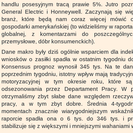
handlu posesyjnym tracą prawie 5%. Jutro poz
General Electric i Honneywell. Zaczynają się wię
branż, które będą nam coraz więcej mówić o 
gospodarki amerykańskiej (to widzieliśmy w raporta
globalnej, z komentarzami do poszczególnyc
przemysłowe, dóbr konsumenckich).
Dane makro były dziś ogólnie wsparciem dla ind
wniosków o zasiłki spadła w ostatnim tygodniu do
Konsensus prognoz wynosił 345 tys. Na te dan
poprzednim tygodniu, istotny wpływ mają tradycyj
motoryzacyjnej w tym okresie roku, które s
odsezonowania przez Departament Pracy. W p
otrzymaliśmy zbyt słabe dane względem rzeczyw
pracy, a w tym zbyt dobre. Średnia 4-tygodn
momentach znacznie wiarygodniejszym wskaźni
raporcie spadła ona o 6 tys. do 346 tys. i p
stabilizuje się z większymi i mniejszymi wahaniami