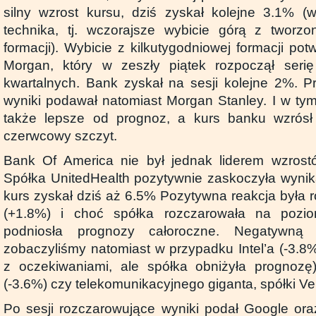
silny wzrost kursu, dziś zyskał kolejne 3.1% 
technika, tj. wczorajsze wybicie górą z tworzo
formacji). Wybicie z kilkutygodniowej formacji potw
Morgan, który w zeszły piątek rozpoczął serię
kwartalnych. Bank zyskał na sesji kolejne 2%. Pr
wyniki podawał natomiast Morgan Stanley. I w ty
także lepsze od prognoz, a kurs banku wzrósł 
czerwcowy szczyt.
Bank Of America nie był jednak liderem wzrost
Spółka UnitedHealth pozytywnie zaskoczyła wynika
kurs zyskał dziś aż 6.5% Pozytywna reakcja była 
(+1.8%) i choć spółka rozczarowała na pozio
podniosła prognozy całoroczne. Negatywną 
zobaczyliśmy natomiast w przypadku Intel’a (-3.8
z oczekiwaniami, ale spółka obniżyła prognozę
(-3.6%) czy telekomunikacyjnego giganta, spółki Ve
Po sesji rozczarowujące wyniki podał Google oraz