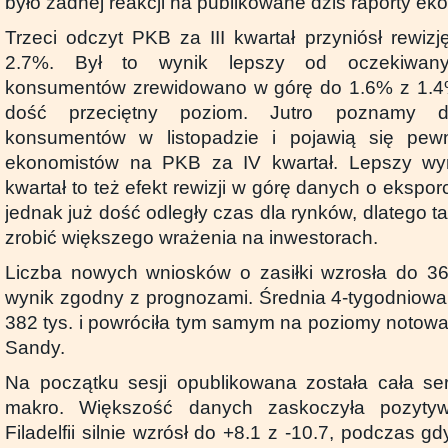
było żadnej reakcji na publikowane dziś raporty e
Trzeci odczyt PKB za III kwartał przyniósł rewiz
2.7%. Był to wynik lepszy od oczekiwan
konsumentów zrewidowano w górę do 1.6% z 1.4%,
dość przeciętny poziom. Jutro poznamy 
konsumentów w listopadzie i pojawią się pew
ekonomistów na PKB za IV kwartał. Lepszy wy
kwartał to też efekt rewizji w górę danych o eksporci
jednak już dość odległy czas dla rynków, dlatego ta
zrobić większego wrażenia na inwestorach.
Liczba nowych wniosków o zasiłki wzrosła do 361
wynik zgodny z prognozami. Średnia 4-tygodniowa 
382 tys. i powróciła tym samym na poziomy noto
Sandy.
Na początku sesji opublikowana została cała se
makro. Większość danych zaskoczyła pozyty
Filadelfii silnie wzrósł do +8.1 z -10.7, podczas 