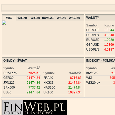
WALUTY
WIG
WIG20
WIG30
mWIG40
WIG50
WIG250
Symbol
Kupno
EURCHF
1.0844
EURPLN
4.3840
EURUSD
1.0920
GBPUSD
1.2369
USDPLN
4.0187
GIEŁDY - ŚWIAT
INDEKSY - POLSK
Symbol
Wartość
Symbol
Wa
EUSTX50
6525.51
mWIG40
61
Symbol
Wartość
GER30
21474.84
FRA40
8716.83
WIG
795
JPN225
21474.84
HKG33
21474.84
WIG20lev
3
SPX500
7737.42
NAS100
21474.84
US30
21474.84
UK100
10897.34