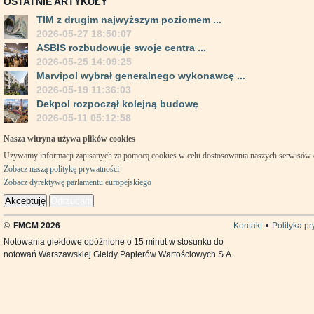
OSTATNIE ARTYKUŁY
TIM z drugim najwyższym poziomem ...
2026-05-27 18:50:07
ASBIS rozbudowuje swoje centra ...
2026-05-25 14:09:25
Marvipol wybrał generalnego wykonawcę ...
2026-05-19 11:36:03
Dekpol rozpoczął kolejną budowę
2026-05-11 05:12:58
Nasza witryna używa plików cookies
Używamy informacji zapisanych za pomocą cookies w celu dostosowania naszych serwisów
Zobacz naszą politykę prywatności
Zobacz dyrektywę parlamentu europejskiego
Akceptuję
Odrzucam
©
FMCM 2026
Kontakt
•
Polityka p
Notowania giełdowe opóźnione o 15 minut w stosunku do
notowań Warszawskiej Giełdy Papierów Wartościowych S.A.