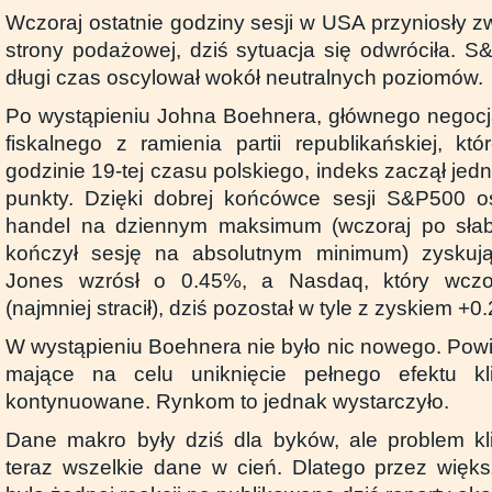
Wczoraj ostatnie godziny sesji w USA przyniosły 
strony podażowej, dziś sytuacja się odwróciła. S
długi czas oscylował wokół neutralnych poziomów.
Po wystąpieniu Johna Boehnera, głównego negocjat
fiskalnego z ramienia partii republikańskiej, kt
godzinie 19-tej czasu polskiego, indeks zaczął je
punkty. Dzięki dobrej końcówce sesji S&P500 os
handel na dziennym maksimum (wczoraj po sła
kończył sesję na absolutnym minimum) zyskuj
Jones wzrósł o 0.45%, a Nasdaq, który wczor
(najmniej stracił), dziś pozostał w tyle z zyskiem +0
W wystąpieniu Boehnera nie było nic nowego. Powi
mające na celu uniknięcie pełnego efektu kl
kontynuowane. Rynkom to jednak wystarczyło.
Dane makro były dziś dla byków, ale problem kl
teraz wszelkie dane w cień. Dlatego przez więks