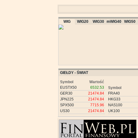
WIG
WIG20
WIG30
mWIG40
WIG50
GIEŁDY - ŚWIAT
Symbol
Wartość
EUSTX50
6532.53
Symbol
GER30
21474.84
FRA40
JPN225
21474.84
HKG33
SPX500
7715.96
NAS100
US30
21474.84
UK100