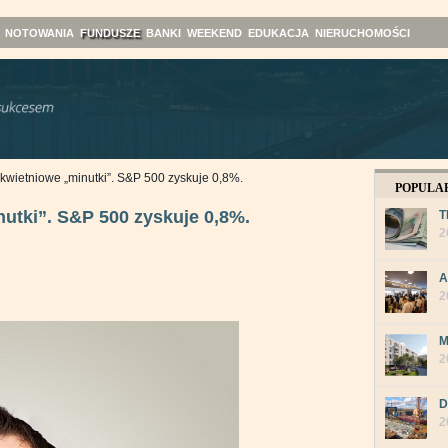
NOTOWANIA
FUNDUSZE
BANKI
WEEKEND
EDUKACJA
NIERUCHOMOŚCI
 kwietniowe „minutki”. S&P 500 zyskuje 0,8%.
POPULA
nutki”. S&P 500 zyskuje 0,8%.
T
2
A
2
M
2
D
2