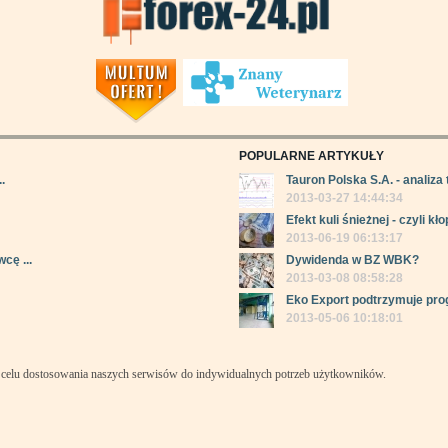
POPULARNE ARTYKUŁY
.
Tauron Polska S.A. - analiza 
2013-03-27 14:44:34
Efekt kuli śnieżnej - czyli kłop
2013-06-19 06:13:17
cę ...
Dywidenda w BZ WBK?
2013-03-08 08:58:28
Eko Export podtrzymuje pro
2013-05-06 10:18:01
celu dostosowania naszych serwisów do indywidualnych potrzeb użytkowników.