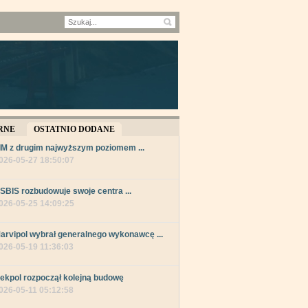
RNE
OSTATNIO DODANE
IM z drugim najwyższym poziomem ...
026-05-27 18:50:07
SBIS rozbudowuje swoje centra ...
026-05-25 14:09:25
arvipol wybrał generalnego wykonawcę ...
026-05-19 11:36:03
ekpol rozpoczął kolejną budowę
026-05-11 05:12:58