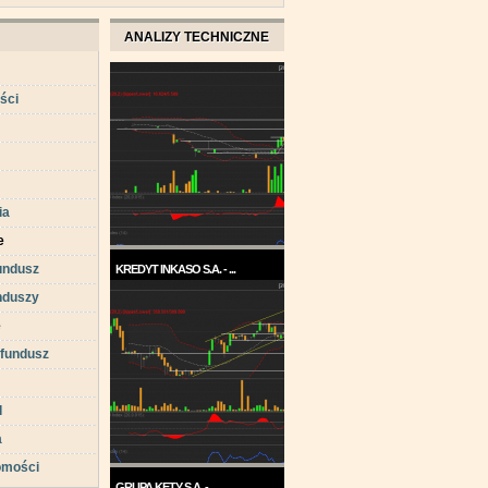
ANALIZY TECHNICZNE
ści
ia
e
undusz
KREDYT INKASO S.A. - ...
nduszy
Pod koniec roku 2017, a w
każdym razie w ...
e
 fundusz
d
a
omości
GRUPA KĘTY S.A. - ...