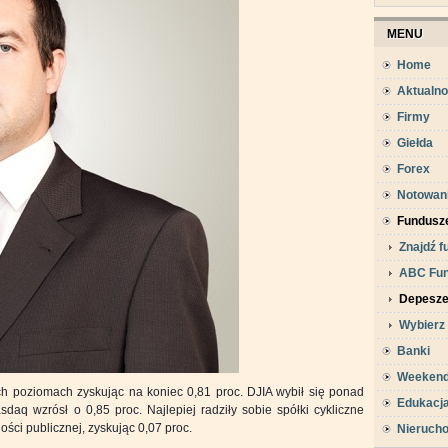
MENU
Home
Aktualno
Firmy
Giełda
Forex
Notowan
Fundusz
Znajdź f
ABC Fu
Depesz
Wybierz
Banki
Weeken
ch poziomach zyskując na koniec 0,81 proc. DJIA wybił się ponad
Edukacj
sdaq wzrósł o 0,85 proc. Najlepiej radziły sobie spółki cykliczne
ości publicznej, zyskując 0,07 proc.
Nieruch