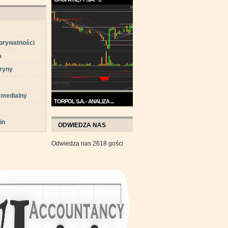
Trend na wykresie Grupy Kęty
jest wzrostowy. ...
 prywatności
a
ryny
 medialny
TORPOL S.A. - ANALIZA ...
Na przełomie sierpnia i
in
września wykres Torpolu ...
ODWIEDZA NAS
Odwiedza nas 2618 gości