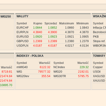
WALUTY
WSKAŹNI
WIG250
Symbol
Kupno
Sprzedaż
Maksimum
Minimum
Symbol
EURCHF
1.0844
1.0852
1.0860
1.0843
Inflacja C
EURPLN
4.3840
4.3900
4.3870
4.3870
Bezroboc
EURUSD
1.0920
1.0923
1.0921
1.0905
PKB
GBPUSD
1.2369
1.2389
1.2380
1.2379
Stopa ref.
USDPLN
4.0187
4.0187
4.0217
4.0134
WIBOR3
INDEKSY - POLSKA
TOWARY
Symbol
Wartość
Symbol
Wartość
Symbol
mWIG40
6122.32
NCIndex
229.32
Copper
Wartość
8719.81
WIG
79577.32
WIG20
2192.01
USOil
21474.84
WIG20lev
355.54
WIG30TR
5795.75
XAGUSD
21474.84
XAUUSD
10895.70