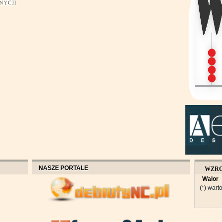
NASZE PORTALE
WZR
Walor
OBROT
(*) warto