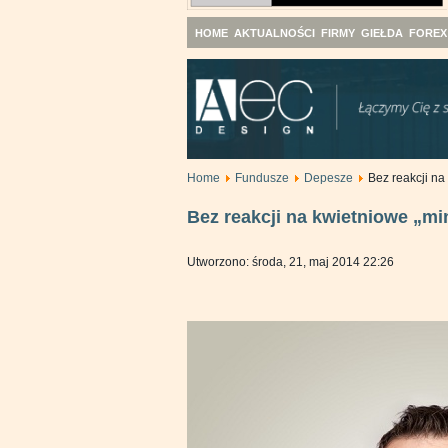
HOME
AKTUALNOŚCI
FIRMY
GIEŁDA
FOREX
Home
Fundusze
Depesze
Bez reakcji na
Bez reakcji na kwietniowe „mi
Utworzono: środa, 21, maj 2014 22:26