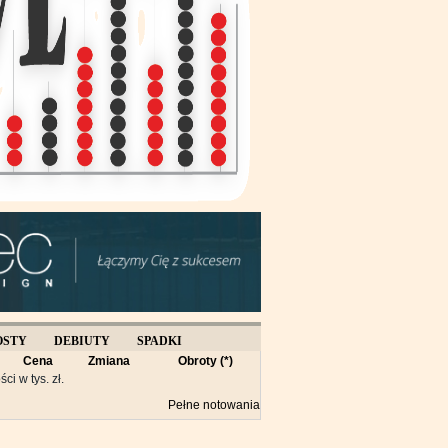
OSTY
DEBIUTY
SPADKI
Cena
Zmiana
Obroty (*)
Y
ści w tys. zł.
Pełne notowania