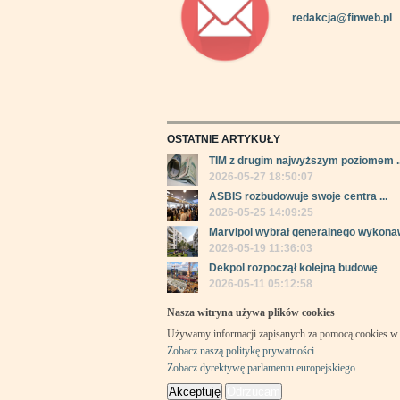
redakcja@finweb.pl
OSTATNIE ARTYKUŁY
TIM z drugim najwyższym poziomem ..
2026-05-27 18:50:07
ASBIS rozbudowuje swoje centra ...
2026-05-25 14:09:25
Marvipol wybrał generalnego wykonaw
2026-05-19 11:36:03
Dekpol rozpoczął kolejną budowę
2026-05-11 05:12:58
Nasza witryna używa plików cookies
Używamy informacji zapisanych za pomocą cookies w 
Zobacz naszą politykę prywatności
Zobacz dyrektywę parlamentu europejskiego
Akceptuję
Odrzucam