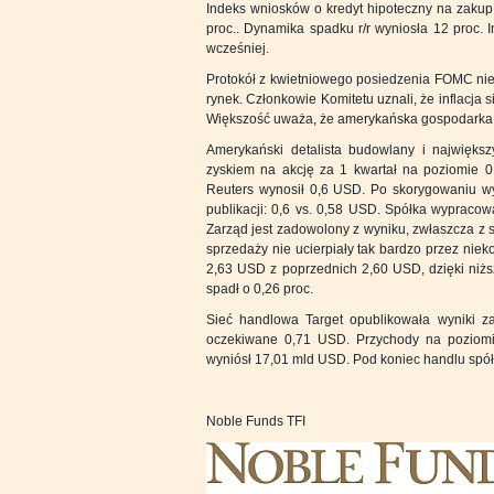
Indeks wniosków o kredyt hipoteczny na zakup
proc.. Dynamika spadku r/r wyniosła 12 proc. 
wcześniej.
Protokół z kwietniowego posiedzenia FOMC nie 
rynek. Członkowie Komitetu uznali, że inflacja
Większość uważa, że amerykańska gospodarka 
Amerykański detalista budowlany i najwięks
zyskiem na akcję za 1 kwartał na poziomie 0
Reuters wynosił 0,6 USD. Po skorygowaniu wy
publikacji: 0,6 vs. 0,58 USD. Spółka wyprac
Zarząd jest zadowolony z wyniku, zwłaszcza z
sprzedaży nie ucierpiały tak bardzo przez ni
2,63 USD z poprzednich 2,60 USD, dzięki niż
spadł o 0,26 proc.
Sieć handlowa Target opublikowała wyniki z
oczekiwane 0,71 USD. Przychody na poziomi
wyniósł 17,01 mld USD. Pod koniec handlu spółk
Noble Funds TFI