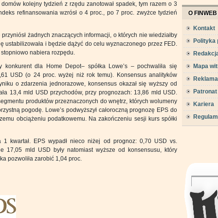
 domów kolejny tydzień z rzędu zanotował spadek, tym razem o 3
Indeks refinansowania wzrósł o 4 proc., po 7 proc. zwyżce tydzień
O FINWEB
Kontakt
przyniósł żadnych znaczących informacji, o których nie wiedziałby
Polityka
 się ustabilizowała i będzie dążyć do celu wyznaczonego przez FED.
stopniowo nabiera rozpędu.
Redakcj
zy konkurent dla Home Depot– spółka Lowe’s – pochwaliła się
Mapa wit
,61 USD (o 24 proc. wyżej niż rok temu). Konsensus analityków
Reklama
niku o zdarzenia jednorazowe, konsensus okazał się wyższy od
Patronat
owała 13,4 mld USD przychodów, przy prognozach: 13,86 mld USD.
 segmentu produktów przeznaczonych do wnętrz, których wolumeny
Kariera
ekorzystną pogodę. Lowe’s podwyższył całoroczną prognozę EPS do
Regulam
szemu obciążeniu podatkowemu. Na zakończeniu sesji kurs spółki
a 1 kwartał. EPS wypadł nieco niżej od prognoz: 0,70 USD vs.
e 17,05 mld USD były natomiast wyższe od konsensusu, który
a pozwoliła zarobić 1,04 proc.