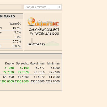
KI MAKRO
Wartość
PI
16.6%
ie
5.0%
1.4%
5.75%
M
5.86%
Kupno
Sprzedaż
Maksimum
Minimum
6.7058
6.7100
6.7677
6.6990
77.7330
77.7670
78.7810
77.4480
64.1690
64.4860
64.5970
61.0080
4306.6600
4306.9600
4316.5300
4229.6400