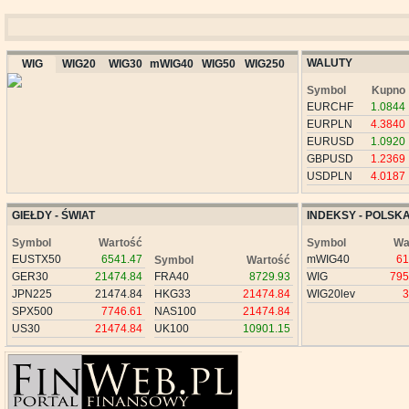
WALUTY
WIG
WIG20
WIG30
mWIG40
WIG50
WIG250
Symbol
Kupno
EURCHF
1.0844
EURPLN
4.3840
EURUSD
1.0920
GBPUSD
1.2369
USDPLN
4.0187
GIEŁDY - ŚWIAT
INDEKSY - POLSK
Symbol
Wartość
Symbol
Wa
EUSTX50
6541.47
mWIG40
61
Symbol
Wartość
GER30
21474.84
FRA40
8729.93
WIG
795
JPN225
21474.84
HKG33
21474.84
WIG20lev
3
SPX500
7746.61
NAS100
21474.84
US30
21474.84
UK100
10901.15