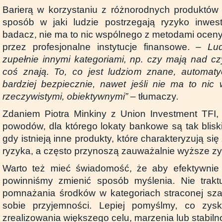
Barierą w korzystaniu z różnorodnych produktów 
sposób w jaki ludzie postrzegają ryzyko inwest
badacz, nie ma to nic wspólnego z metodami ocen
przez profesjonalne instytucje finansowe. –
Lu
zupełnie innymi kategoriami, np. czy mają nad cz
coś znają. To, co jest ludziom znane, automaty
bardziej bezpiecznie, nawet jeśli nie ma to ni
rzeczywistymi, obiektywnymi”
– tłumaczy.
Zdaniem Piotra Minkiny z Union Investment TFI,
powodów, dla którego lokaty bankowe są tak blis
gdy istnieją inne produkty, które charakteryzują s
ryzyka, a często przynoszą zauważalnie wyższe zy
Warto też mieć świadomość, że aby efektywnie 
powinniśmy zmienić sposób myślenia. Nie trakt
pomnażania środków w kategoriach straconej sz
sobie przyjemności. Lepiej pomyślmy, co zys
zrealizowania większego celu, marzenia lub stabiln