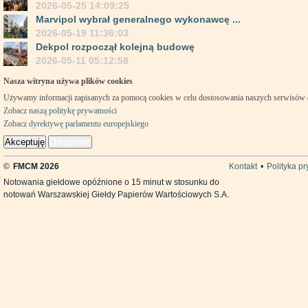
2026-05-25 14:09:25
Marvipol wybrał generalnego wykonawcę ...
2026-05-19 11:36:03
Dekpol rozpoczął kolejną budowę
2026-05-11 05:12:58
Nasza witryna używa plików cookies
Używamy informacji zapisanych za pomocą cookies w celu dostosowania naszych serwisów
Zobacz naszą politykę prywatności
Zobacz dyrektywę parlamentu europejskiego
Akceptuję
Odrzucam
©
FMCM 2026
Kontakt
•
Polityka p
Notowania giełdowe opóźnione o 15 minut w stosunku do
notowań Warszawskiej Giełdy Papierów Wartościowych S.A.