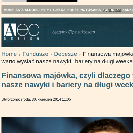
HOME
AKTUALNOŚCI
FIRMY
GIEŁDA
FOREX
NOTOWANIA
FUNDUSZE
BANKI
Home
Fundusze
Depesze
Finansowa majówka,
warto wysłać nasze nawyki i bariery na długi week
Finansowa majówka, czyli dlaczego
nasze nawyki i bariery na długi wee
Utworzono: środa, 30, kwiecień 2014 11:05