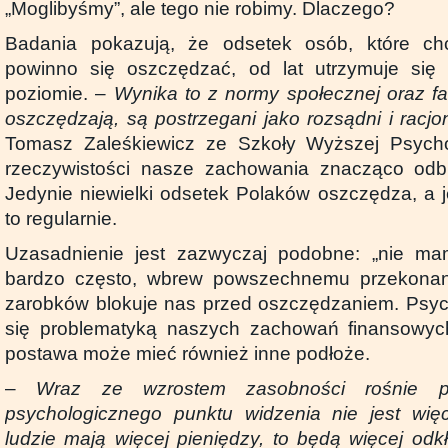
„Moglibyśmy”, ale tego nie robimy. Dlaczego?
Badania pokazują, że odsetek osób, które ch
powinno się oszczędzać, od lat utrzymuje si
poziomie. –
Wynika to z normy społecznej oraz fak
oszczędzają, są postrzegani jako rozsądni i racjon
Tomasz Zaleśkiewicz ze Szkoły Wyższej Psycho
rzeczywistości nasze zachowania znacząco odbie
Jedynie niewielki odsetek Polaków oszczędza, a j
to regularnie.
Uzasadnienie jest zazwyczaj podobne: „nie m
bardzo często, wbrew powszechnemu przekonan
zarobków blokuje nas przed oszczędzaniem. Psyc
się problematyką naszych zachowań finansowyc
postawa może mieć również inne podłoże.
–
Wraz ze wzrostem zasobności rośnie po
psychologicznego punktu widzenia nie jest więc
ludzie mają więcej pieniędzy, to będą więcej od