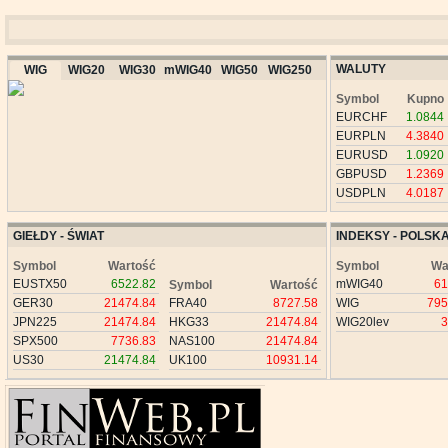
WALUTY
WIG
WIG20
WIG30
mWIG40
WIG50
WIG250
Symbol
Kupno
EURCHF
1.0844
EURPLN
4.3840
EURUSD
1.0920
GBPUSD
1.2369
USDPLN
4.0187
GIEŁDY - ŚWIAT
INDEKSY - POLSK
Symbol
Wartość
Symbol
Wa
EUSTX50
6522.82
mWIG40
61
Symbol
Wartość
GER30
21474.84
FRA40
8727.58
WIG
795
JPN225
21474.84
HKG33
21474.84
WIG20lev
3
SPX500
7736.83
NAS100
21474.84
US30
21474.84
UK100
10931.14