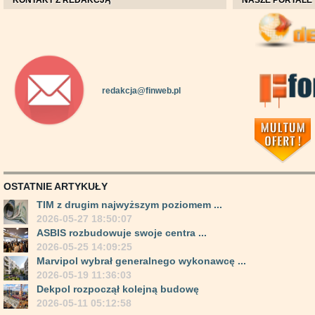
KONTAKT Z REDAKCJĄ
NASZE PORTALE
redakcja@finweb.pl
OSTATNIE ARTYKUŁY
TIM z drugim najwyższym poziomem ...
2026-05-27 18:50:07
ASBIS rozbudowuje swoje centra ...
2026-05-25 14:09:25
Marvipol wybrał generalnego wykonawcę ...
2026-05-19 11:36:03
Dekpol rozpoczął kolejną budowę
2026-05-11 05:12:58