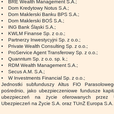
• BRE Wealth Management S.A.;
• Dom Kredytowy Notus S.A.;
• Dom Maklerski Banku BPS S.A.;
• Dom Maklerski BOŚ S.A.;
• ING Bank Śląski S.A.;
• KWLM Finanse Sp. z o.o.;
• Partnerzy Inwestycyjni Sp. z o.o.;
• Private Wealth Consulting Sp. z o.o.;
• ProService Agent Transferowy Sp. z o.o.;
• Quanntum Sp. z o.o. sp. k.;
• RDM Wealth Management S.A.;
• Secus A.M. S.A.;
• W Investments Financial Sp. z o.o.;
Jednostki subfunduszy Altus FIO Parasolowe
pośrednio, jako ubezpieczeniowe fundusze kapi
ubezpieczeń na życie oferowanych przez 
Ubezpieczeń na Życie S.A. oraz TUnŻ Europa S.A.