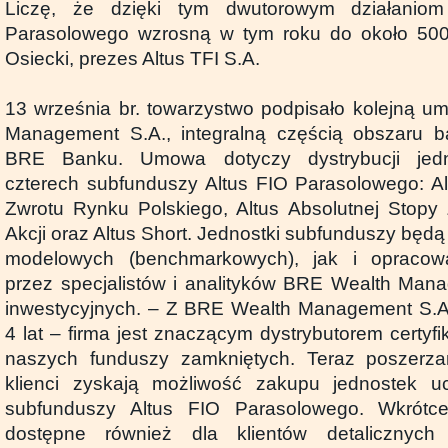
Liczę, że dzięki tym dwutorowym działanio
Parasolowego wzrosną w tym roku do około 500 
Osiecki, prezes Altus TFI S.A.
13 września br. towarzystwo podpisało kolejną 
Management S.A., integralną częścią obszaru b
BRE Banku. Umowa dotyczy dystrybucji jedn
czterech subfunduszy Altus FIO Parasolowego: Al
Zwrotu Rynku Polskiego, Altus Absolutnej Stopy 
Akcji oraz Altus Short. Jednostki subfunduszy bę
modelowych (benchmarkowych), jak i opracowa
przez specjalistów i analityków BRE Wealth Manag
inwestycyjnych. – Z BRE Wealth Management S.A
4 lat – firma jest znaczącym dystrybutorem certyf
naszych funduszy zamkniętych. Teraz poszerza
klienci zyskają możliwość zakupu jednostek uc
subfunduszy Altus FIO Parasolowego. Wkrót
dostępne również dla klientów detalicznyc