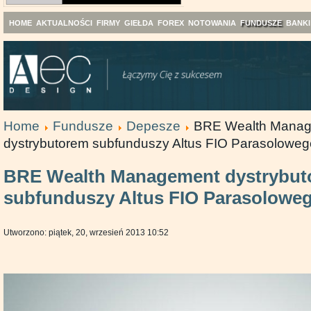
HOME
AKTUALNOŚCI
FIRMY
GIEŁDA
FOREX
NOTOWANIA
FUNDUSZE
BANKI
Home
Fundusze
Depesze
BRE Wealth Mana
dystrybutorem subfunduszy Altus FIO Parasoloweg
BRE Wealth Management dystrybut
subfunduszy Altus FIO Parasolowe
Utworzono: piątek, 20, wrzesień 2013 10:52