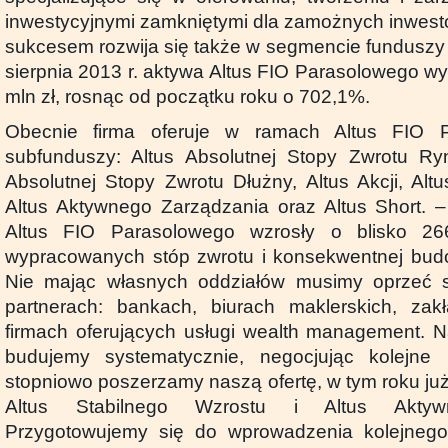
inwestycyjnymi zamkniętymi dla zamożnych inwesto
sukcesem rozwija się także w segmencie funduszy 
sierpnia 2013 r. aktywa Altus FIO Parasolowego wy
mln zł, rosnąc od początku roku o 702,1%.
Obecnie firma oferuje w ramach Altus FIO 
subfunduszy: Altus Absolutnej Stopy Zwrotu Ryn
Absolutnej Stopy Zwrotu Dłużny, Altus Akcji, Alt
Altus Aktywnego Zarządzania oraz Altus Short. 
Altus FIO Parasolowego wzrosły o blisko 26
wypracowanych stóp zwrotu i konsekwentnej budow
Nie mając własnych oddziałów musimy oprzeć 
partnerach: bankach, biurach maklerskich, zak
firmach oferujących usługi wealth management. 
budujemy systematycznie, negocjując kolejne
stopniowo poszerzamy naszą ofertę, w tym roku ju
Altus Stabilnego Wzrostu i Altus Aktyw
Przygotowujemy się do wprowadzenia kolejnego: