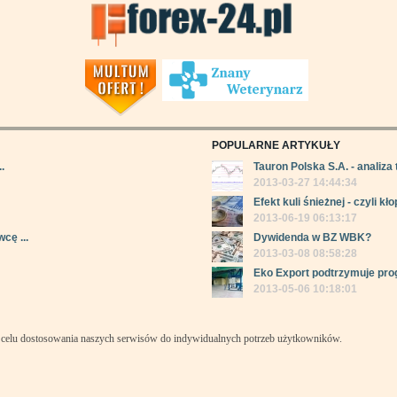
POPULARNE ARTYKUŁY
.
Tauron Polska S.A. - analiza 
2013-03-27 14:44:34
Efekt kuli śnieżnej - czyli kłop
2013-06-19 06:13:17
cę ...
Dywidenda w BZ WBK?
2013-03-08 08:58:28
Eko Export podtrzymuje pro
2013-05-06 10:18:01
celu dostosowania naszych serwisów do indywidualnych potrzeb użytkowników.