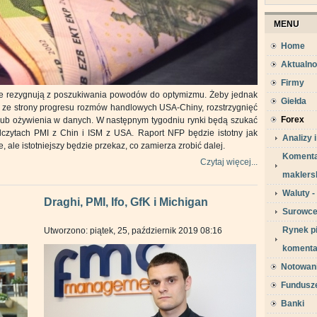
MENU
Home
Aktualno
Firmy
nie rezygnują z poszukiwania powodów do optymizmu. Żeby jednak
Giełda
su ze strony progresu rozmów handlowych USA-Chiny, rozstrzygnięć
Forex
 lub ożywienia w danych. W następnym tygodniu rynki będą szukać
dczytach PMI z Chin i ISM z USA. Raport NFP będzie istotny jak
Analizy 
 ale istotniejszy będzie przekaz, co zamierza zrobić dalej.
Komentar
Czytaj więcej...
maklers
Waluty 
Draghi, PMI, Ifo, GfK i Michigan
Surowce
Rynek pi
Utworzono: piątek, 25, październik 2019 08:16
komenta
Notowan
Fundusz
Banki