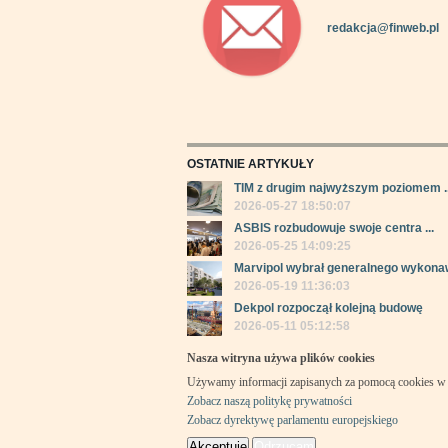
redakcja@finweb.pl
OSTATNIE ARTYKUŁY
TIM z drugim najwyższym poziomem ..
2026-05-27 18:50:07
ASBIS rozbudowuje swoje centra ...
2026-05-25 14:09:25
Marvipol wybrał generalnego wykonaw
2026-05-19 11:36:03
Dekpol rozpoczął kolejną budowę
2026-05-11 05:12:58
Nasza witryna używa plików cookies
Używamy informacji zapisanych za pomocą cookies w 
Zobacz naszą politykę prywatności
Zobacz dyrektywę parlamentu europejskiego
Akceptuję
Odrzucam