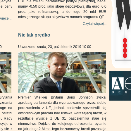
jedyna,
EBC nie zmienił parametrów polityki pieniężnej, nadal
iej ceny
mamy -0,50 proc. jako stopę depozytową dla euro, 0,0
proc. jako refinansową, a do tego 20 mld EUR
miesięcznego skupu aktywów w ramach programu QE.
więcej...
Czytaj więcej...
Nie tak prędko
00
Utworzono: środa, 23, październik 2019 10:00
Brytania
Premier Wielkiej Brytanii Boris Johnson zyskał
yznania
aprobatę parlamentu dla wypracowanego przez siebie
wagę na
porozumienia z UE, jednak posłowie sprzeciwili się
ostatni
ekspresowym pracom nad ustawą wdrażającą brexit, w
iu Rady
rezultacie wyjście z UE 31 października staje się
ecyzje w
niemożliwe. Dojdzie do kolejnego odroczenia, pytanie
ły się z
na jak długo? Mimo tego bezumowny brexit pozostaje