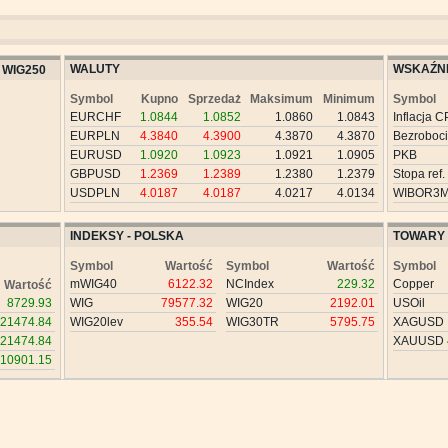
WALUTY
WSKAŹNI
WIG250
Symbol
Kupno
Sprzedaż
Maksimum
Minimum
Symbol
EURCHF
1.0844
1.0852
1.0860
1.0843
Inflacja C
EURPLN
4.3840
4.3900
4.3870
4.3870
Bezroboc
EURUSD
1.0920
1.0923
1.0921
1.0905
PKB
GBPUSD
1.2369
1.2389
1.2380
1.2379
Stopa ref.
USDPLN
4.0187
4.0187
4.0217
4.0134
WIBOR3
INDEKSY - POLSKA
TOWARY
Symbol
Wartość
Symbol
Wartość
Symbol
mWIG40
6122.32
NCIndex
229.32
Copper
Wartość
8729.93
WIG
79577.32
WIG20
2192.01
USOil
21474.84
WIG20lev
355.54
WIG30TR
5795.75
XAGUSD
21474.84
XAUUSD
10901.15