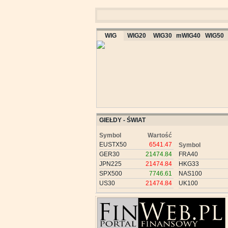
WIG
WIG20
WIG30
mWIG40
WIG50
GIEŁDY - ŚWIAT
Symbol
Wartość
EUSTX50
6541.47
Symbol
GER30
21474.84
FRA40
JPN225
21474.84
HKG33
SPX500
7746.61
NAS100
US30
21474.84
UK100