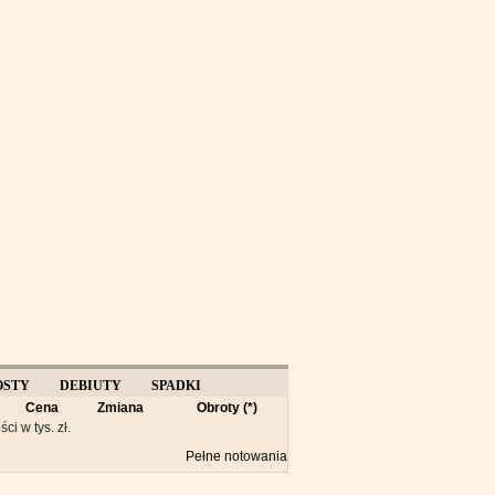
OSTY
DEBIUTY
SPADKI
Cena
Zmiana
Obroty (*)
Y
ści w tys. zł.
Pełne notowania