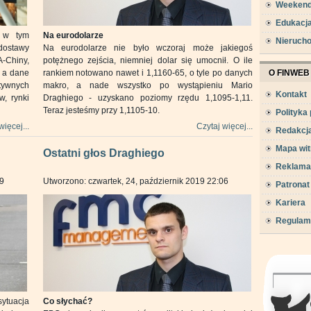
Weeken
Edukacj
a w tym
Na eurodolarze
Nieruch
 dostawy
Na eurodolarze nie było wczoraj może jakiegoś
-Chiny,
potężnego zejścia, niemniej dolar się umocnił. O ile
, a dane
rankiem notowano nawet i 1,1160-65, o tyle po danych
O FINWEB
tywnych
makro, a nade wszystko po wystąpieniu Mario
Kontakt
w, rynki
Draghiego - uzyskano poziomy rzędu 1,1095-1,11.
Teraz jesteśmy przy 1,1105-10.
Polityka
więcej...
Czytaj więcej...
Redakcj
Mapa wit
Ostatni głos Draghiego
Reklama
09
Utworzono: czwartek, 24, październik 2019 22:06
Patronat
Kariera
Regulam
ytuacja
Co słychać?