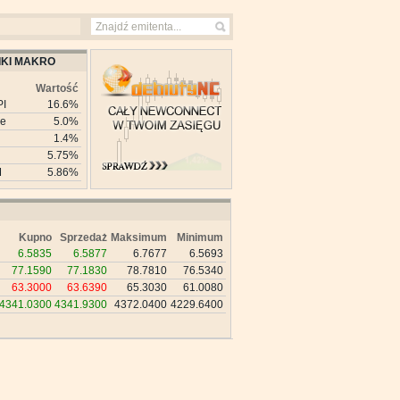
KI MAKRO
Wartość
PI
16.6%
ie
5.0%
1.4%
5.75%
M
5.86%
Kupno
Sprzedaż
Maksimum
Minimum
6.5835
6.5877
6.7677
6.5693
77.1590
77.1830
78.7810
76.5340
63.3000
63.6390
65.3030
61.0080
4341.0300
4341.9300
4372.0400
4229.6400