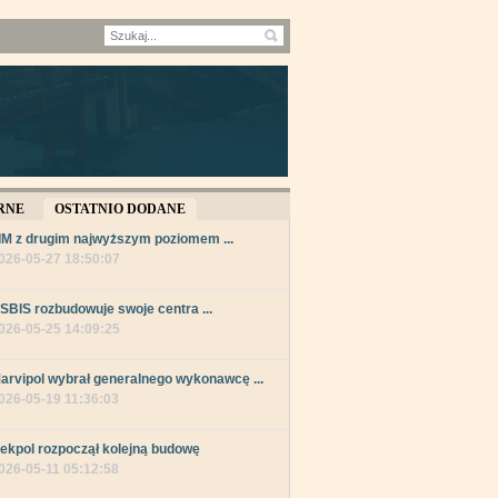
RNE
OSTATNIO DODANE
IM z drugim najwyższym poziomem ...
026-05-27 18:50:07
SBIS rozbudowuje swoje centra ...
026-05-25 14:09:25
arvipol wybrał generalnego wykonawcę ...
026-05-19 11:36:03
ekpol rozpoczął kolejną budowę
026-05-11 05:12:58