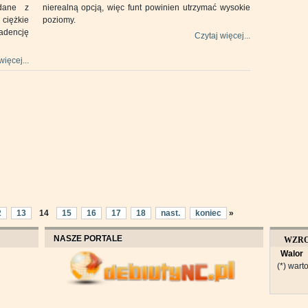
dane z
nierealną opcją, więc funt powinien utrzymać wysokie
ciężkie
poziomy.
adencję
Czytaj więcej...
więcej...
2
13
14
15
16
17
18
nast.
koniec
»
NASZE PORTALE
WZR
Walor
OBROT
(*) warto