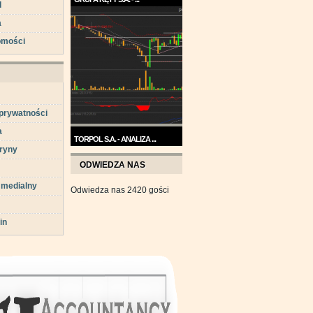
d
Trend na wykresie Grupy Kęty
a
jest wzrostowy. ...
omości
 prywatności
a
TORPOL S.A. - ANALIZA ...
ryny
Na przełomie sierpnia i
ODWIEDZA NAS
września wykres Torpolu ...
 medialny
Odwiedza nas 2420 gości
in