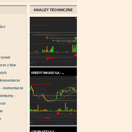
ANALIZY TECHNICZNE
ści
i rynek
ze z biur
kich
KREDYT INKASO S.A. - ...
- komentarze
Pod koniec roku 2017, a w
każdym razie w ...
 - komentarze
eniężny -
rze
ia
e
GRUPA KĘTY S.A. - ...