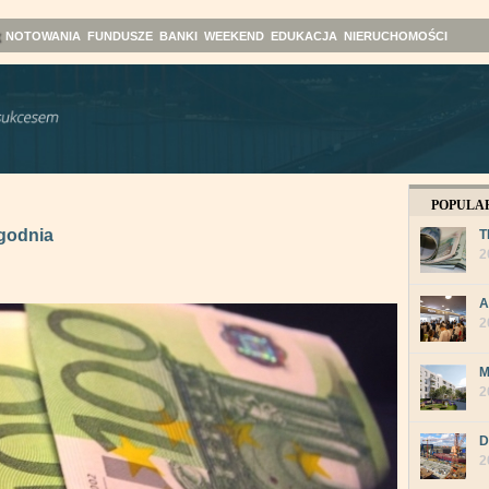
NOTOWANIA
FUNDUSZE
BANKI
WEEKEND
EDUKACJA
NIERUCHOMOŚCI
POPULA
godnia
T
2
A
2
M
2
D
2