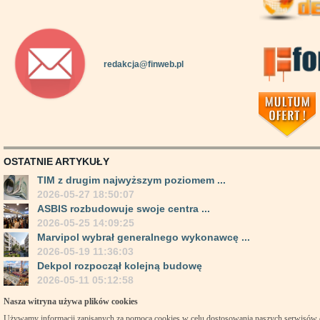
redakcja@finweb.pl
OSTATNIE ARTYKUŁY
TIM z drugim najwyższym poziomem ...
2026-05-27 18:50:07
ASBIS rozbudowuje swoje centra ...
2026-05-25 14:09:25
Marvipol wybrał generalnego wykonawcę ...
2026-05-19 11:36:03
Dekpol rozpoczął kolejną budowę
2026-05-11 05:12:58
Nasza witryna używa plików cookies
Używamy informacji zapisanych za pomocą cookies w celu dostosowania naszych serwisów