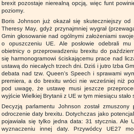
brexit pozostaje nierealną opcją, więc funt powi
poziomy.
Boris Johnson już okazał się skuteczniejszy od 
Theresy May, gdyż przynajmniej wygrał (przewag
Gmin głosowanie nad ogólnymi założeniami swojej
o opuszczeniu UE. Ale posłowie odebrali mu 
obietnicy o przeprowadzeniu brexitu do październ
się harmonogramowi ściskającemu prace nad licz
ustawą do niecałych trzech dni. Dziś i jutro Izba G
debata nad tzw. Queen’s Speech i sprawami wy
premiera, a do brexitu wróci nie wcześniej niż p
pod uwagę, że ustawę musi jeszcze przeproce
wyjście Wielkiej Brytanii z UE w tym miesiącu stało 
Decyzją parlamentu Johnson został zmuszony 
odroczenie daty brexitu. Dotychczas jako potencja
pojawiała się tylko jedna data: 31 stycznia. Al
wyznaczeniu innej daty. Przywódcy UE27 mo