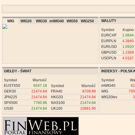
WALUTY
WIG
WIG20
WIG30
mWIG40
WIG50
WIG250
Symbol
Kupno
EURCHF
1.0844
EURPLN
4.3840
EURUSD
1.0920
GBPUSD
1.2369
USDPLN
4.0187
GIEŁDY - ŚWIAT
INDEKSY - POLSK
Symbol
Wartość
Symbol
Wa
EUSTX50
6547.18
mWIG40
61
Symbol
Wartość
GER30
21474.84
FRA40
8709.89
WIG
795
JPN225
21474.84
HKG33
21474.84
WIG20lev
3
SPX500
7760.96
NAS100
21474.84
US30
21474.84
UK100
10881.90