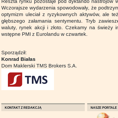
Reszta rynku pozostaje pod dyktando nastrojów wo
Wczorajsze wydarzenia spowodowały, że podtrz
optymizm uleciał z ryzykownych aktywów, ale t
głębszego załamania sentymentu. Tryb zawiesz
waluty, rynek akcji i złoto. Czekamy na świeży i
wstępne PMI z Eurolandu w czwartek.
Sporządził:
Konrad Białas
Dom Maklerski TMS Brokers S.A.
KONTAKT Z REDAKCJĄ
NASZE PORTALE