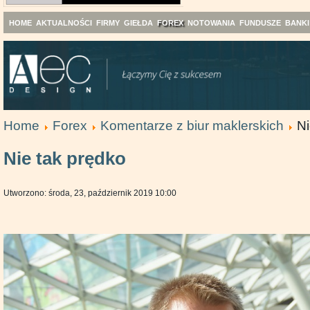
HOME
AKTUALNOŚCI
FIRMY
GIEŁDA
FOREX
NOTOWANIA
FUNDUSZE
BANKI
Home
Forex
Komentarze z biur maklerskich
Ni
Nie tak prędko
Utworzono: środa, 23, październik 2019 10:00