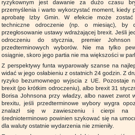
ryzykownym jest dawanie za dużo czasu bry
przemyślenia i warto wykorzystać moment, kiedy 
aprobatę Izby Gmin. W efekcie może zostać 
techniczne odroczenie (np. o miesiąc), by
przegłosowanie ustawy wdrażającej brexit. Jeśli 
odroczeniu do stycznia, premier Johnso
przedterminowych wyborów. Nie ma tylko pew
osiągnie, skoro jego partia nie ma większości w pa
Z perspektywy funta wyparowały szanse na najlep
widać w jego osłabieniu z ostatnich 24 godzin. Z dr
ryzyko bezumownego wyjscia z UE. Pozostaje 
brexit (po krótkim odroczeniu), albo brexit 31 styc
Borisa Johnsona przy władzy, albo nawet zwrot w
brexitu, jeśli przedterminowe wybory wygra opoz
znalazł się w zawieszeniu i cierpi na r
średnioterminowo powinien szykować się na umocn
dla waluty ostatnie wydarzenia nie zmieniły.