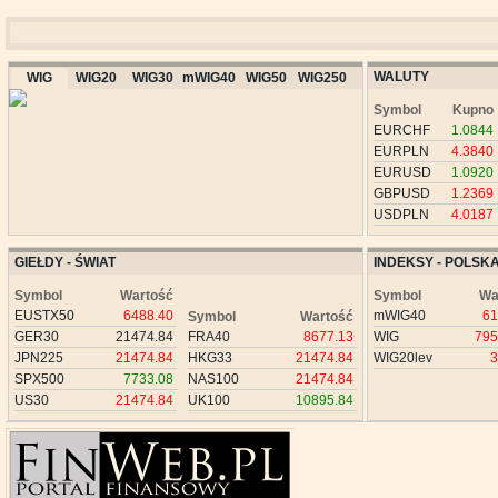
WALUTY
WIG
WIG20
WIG30
mWIG40
WIG50
WIG250
Symbol
Kupno
EURCHF
1.0844
EURPLN
4.3840
EURUSD
1.0920
GBPUSD
1.2369
USDPLN
4.0187
GIEŁDY - ŚWIAT
INDEKSY - POLSK
Symbol
Wartość
Symbol
Wa
EUSTX50
6488.40
mWIG40
61
Symbol
Wartość
GER30
21474.84
FRA40
8677.13
WIG
795
JPN225
21474.84
HKG33
21474.84
WIG20lev
3
SPX500
7733.08
NAS100
21474.84
US30
21474.84
UK100
10895.84