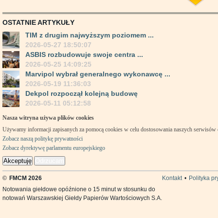
OSTATNIE ARTYKUŁY
TIM z drugim najwyższym poziomem ...
2026-05-27 18:50:07
ASBIS rozbudowuje swoje centra ...
2026-05-25 14:09:25
Marvipol wybrał generalnego wykonawcę ...
2026-05-19 11:36:03
Dekpol rozpoczął kolejną budowę
2026-05-11 05:12:58
Nasza witryna używa plików cookies
Używamy informacji zapisanych za pomocą cookies w celu dostosowania naszych serwisów
Zobacz naszą politykę prywatności
Zobacz dyrektywę parlamentu europejskiego
Akceptuję
Odrzucam
©
FMCM 2026
Kontakt
•
Polityka p
Notowania giełdowe opóźnione o 15 minut w stosunku do
notowań Warszawskiej Giełdy Papierów Wartościowych S.A.