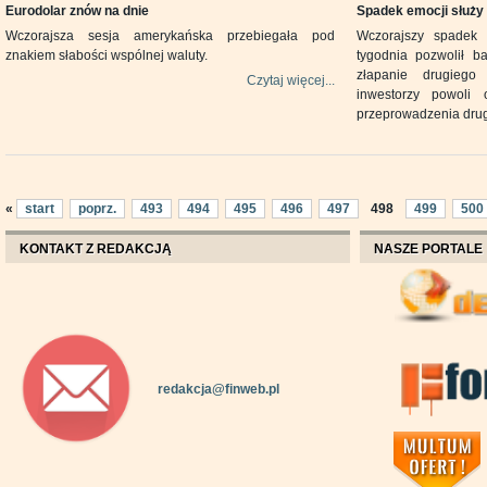
Eurodolar znów na dnie
Spadek emocji służ
Wczorajsza sesja amerykańska przebiegała pod
Wczorajszy spadek 
znakiem słabości wspólnej waluty.
tygodnia pozwolił b
złapanie drugieg
Czytaj więcej...
inwestorzy powoli 
przeprowadzenia drug
«
start
poprz.
493
494
495
496
497
498
499
500
KONTAKT Z REDAKCJĄ
NASZE PORTALE
redakcja@finweb.pl