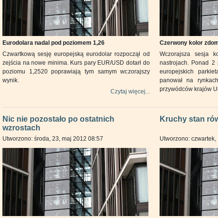
Eurodolara nadal pod poziomem 1,26
Czerwony kolor zdom
Czwartkową sesję europejską eurodolar rozpoczął od
Wczorajsza sesja k
zejścia na nowe minima. Kurs pary EUR/USD dotarł do
nastrojach. Ponad 2
poziomu 1,2520 poprawiają tym samym wczorajszy
europejskich parkie
wynik.
panował na rynkach
przywódców krajów Uni
Czytaj więcej...
Nic nie pozostało po ostatnich
Kruchy stan ró
wzrostach
Utworzono: środa, 23, maj 2012 08:57
Utworzono: czwartek,