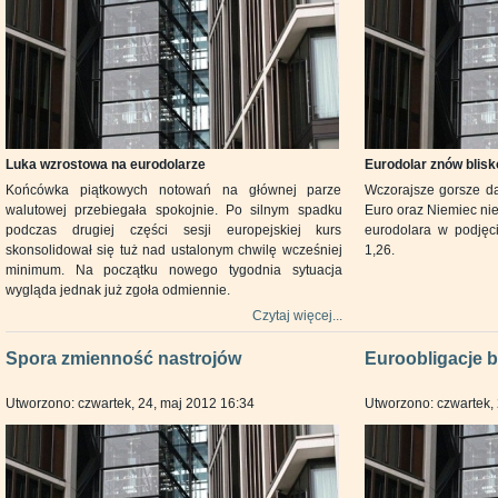
Luka wzrostowa na eurodolarze
Eurodolar znów blis
Końcówka piątkowych notowań na głównej parze
Wczorajsze gorsze d
walutowej przebiegała spokojnie. Po silnym spadku
Euro oraz Niemiec nie
podczas drugiej części sesji europejskiej kurs
eurodolara w podjęc
skonsolidował się tuż nad ustalonym chwilę wcześniej
1,26.
minimum. Na początku nowego tygodnia sytuacja
wygląda jednak już zgoła odmiennie.
Czytaj więcej...
Spora zmienność nastrojów
Euroobligacje b
Utworzono: czwartek, 24, maj 2012 16:34
Utworzono: czwartek,