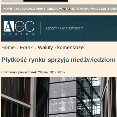
HOME
AKTUALNOŚCI
FIRMY
GIEŁDA
FOREX
NOTOWANIA
FUNDUSZE
BANKI
Home
Forex
Waluty - komentarze
Płytkość rynku sprzyja niedźwiedziom
Utworzono: poniedziałek, 28, maj 2012 16:42