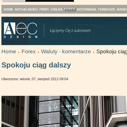
HOME
AKTUALNOŚCI
FIRMY
GIEŁDA
FOREX
NOTOWANIA
FUNDUSZE
BANKI
Home
Forex
Waluty - komentarze
Spokoju cią
Spokoju ciąg dalszy
Utworzono: wtorek, 07, sierpień 2012 09:04