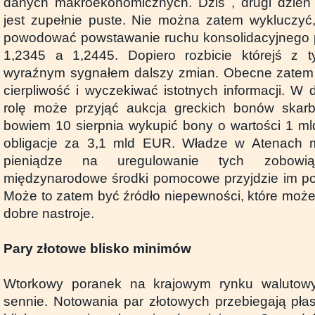
danych makroekonomicznych. Dziś , drugi dzień 
jest zupełnie puste. Nie można zatem wykluczyć
powodować powstawanie ruchu konsolidacyjnego
1,2345 a 1,2445. Dopiero rozbicie którejś z t
wyraźnym sygnałem dalszy zmian. Obecne zatem t
cierpliwość i wyczekiwać istotnych informacji. W 
rolę może przyjąć aukcja greckich bonów skar
bowiem 10 sierpnia wykupić bony o wartości 1 ml
obligacje za 3,1 mld EUR. Władze w Atenach
pieniądze na uregulowanie tych zobow
międzynarodowe środki pomocowe przyjdzie im po
Może to zatem być źródło niepewności, które moż
dobre nastroje.
Pary złotowe blisko minimów
Wtorkowy poranek na krajowym rynku walutowy
sennie. Notowania par złotowych przebiegają płas