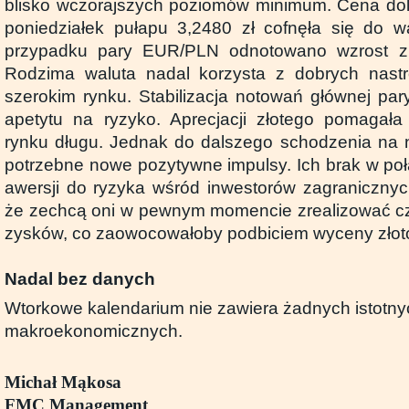
blisko wczorajszych poziomów minimum. Cena dol
poniedziałek pułapu 3,2480 zł cofnęła się do w
przypadku pary EUR/PLN odnotowano wzrost z 
Rodzima waluta nadal korzysta z dobrych nast
szerokim rynku. Stabilizacja notowań głównej par
apetytu na ryzyko. Aprecjacji złotego pomagała
rynku długu. Jednak do dalszego schodzenia na 
potrzebne nowe pozytywne impulsy. Ich brak w po
awersji do ryzyka wśród inwestorów zagraniczn
że zechcą oni w pewnym momencie zrealizować 
zysków, co zaowocowałoby podbiciem wyceny złot
Nadal bez danych
Wtorkowe kalendarium nie zawiera żadnych istotnyc
makroekonomicznych.
Michał Mąkosa
FMC Management