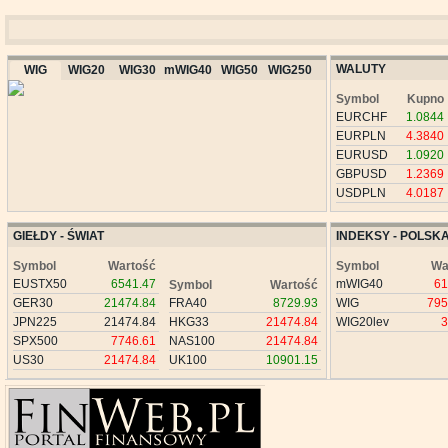
WALUTY
WIG
WIG20
WIG30
mWIG40
WIG50
WIG250
Symbol
Kupno
EURCHF
1.0844
EURPLN
4.3840
EURUSD
1.0920
GBPUSD
1.2369
USDPLN
4.0187
GIEŁDY - ŚWIAT
INDEKSY - POLSK
Symbol
Wartość
Symbol
Wa
EUSTX50
6541.47
mWIG40
61
Symbol
Wartość
GER30
21474.84
FRA40
8729.93
WIG
795
JPN225
21474.84
HKG33
21474.84
WIG20lev
3
SPX500
7746.61
NAS100
21474.84
US30
21474.84
UK100
10901.15