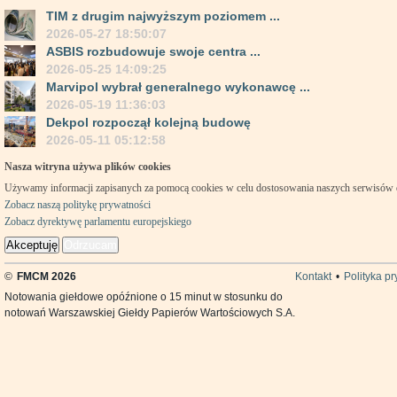
TIM z drugim najwyższym poziomem ...
2026-05-27 18:50:07
ASBIS rozbudowuje swoje centra ...
2026-05-25 14:09:25
Marvipol wybrał generalnego wykonawcę ...
2026-05-19 11:36:03
Dekpol rozpoczął kolejną budowę
2026-05-11 05:12:58
Nasza witryna używa plików cookies
Używamy informacji zapisanych za pomocą cookies w celu dostosowania naszych serwisów
Zobacz naszą politykę prywatności
Zobacz dyrektywę parlamentu europejskiego
Akceptuję
Odrzucam
©
FMCM 2026
Kontakt
•
Polityka p
Notowania giełdowe opóźnione o 15 minut w stosunku do
notowań Warszawskiej Giełdy Papierów Wartościowych S.A.